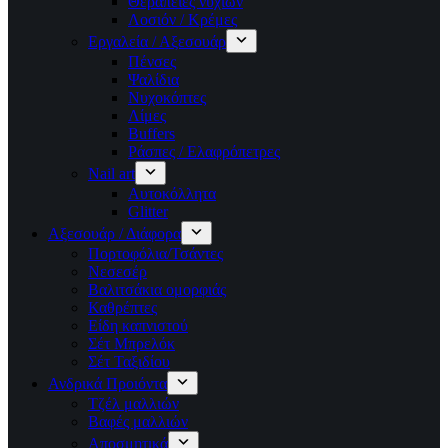
Θεραπείες νυχιών
Λοσιόν / Κρέμες
Εργαλεία / Αξεσουάρ
Πένσες
Ψαλίδια
Νυχοκόπτες
Λίμες
Buffers
Ράσπες / Ελαφρόπετρες
Nail art
Αυτοκόλλητα
Glitter
Αξεσουάρ / Διάφορα
Πορτοφόλια/Τσάντες
Νεσεσέρ
Βαλιτσάκια ομορφιάς
Καθρέπτες
Είδη καπνιστού
Σέτ Μπρελόκ
Σέτ Ταξιδίου
Ανδρικά Προιόντα
Τζέλ μαλλιών
Βαφές μαλλιών
Αποσμητικά