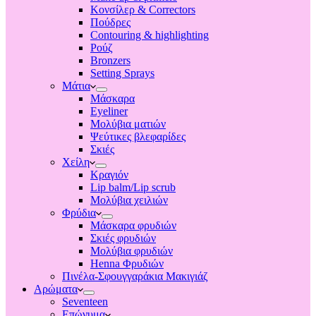
Κονσίλερ & Correctors
Πούδρες
Contouring & highlighting
Ρούζ
Bronzers
Setting Sprays
Μάτια
Μάσκαρα
Eyeliner
Μολύβια ματιών
Ψεύτικες βλεφαρίδες
Σκιές
Χείλη
Κραγιόν
Lip balm/Lip scrub
Μολύβια χειλιών
Φρύδια
Μάσκαρα φρυδιών
Σκιές φρυδιών
Μολύβια φρυδιών
Henna Φρυδιών
Πινέλα-Σφουγγαράκια Μακιγιάζ
Αρώματα
Seventeen
Επώνυμα