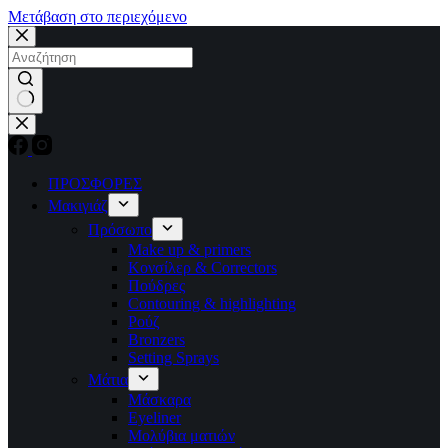
Μετάβαση στο περιεχόμενο
No
results
ΠΡΟΣΦΟΡΕΣ
Μακιγιάζ
Πρόσωπο
Make up & primers
Κονσίλερ & Correctors
Πούδρες
Contouring & highlighting
Ρούζ
Bronzers
Setting Sprays
Μάτια
Μάσκαρα
Eyeliner
Μολύβια ματιών