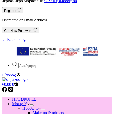
περισσότερα διαβάστε τη
πολιτική απορρήτου
.
Register
Username or Email Address
Get New Password
← Back to login
Products
search
Είσοδος
Shopping
€
0,00
0
cart
ΠΡΟΣΦΟΡΕΣ
Μακιγιάζ
Πρόσωπο
Make up & primers