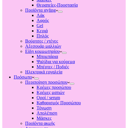
Θεραπείες-Προστασία
Προϊόντα styling
Λάκ
Αφρός
Gel
Κεριά
Πηλός
Βούρτσες / χτένες
Αξεσουάρ μαλλιών
Είδη κομμωτηρίου
Μπομπάρια
Ψαλίδια για κούρεμα
Μπέρτες / Ποδιές
Ηλεκτρικά εργαλεία
Πρόσωπο
Περιποίηση προσώπου
Κρέμες προσώπου
Κρέμες ματιών
Οροί / serum
Καθαρισμός Προσώπου
Τόνωση
Απολέπιση
Μάσκες
Προϊόντα ακμής