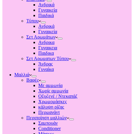
Ανδρικά
Γυναικεία
Παιδικά
Τύπου
Ανδρικά
Γυναικεία
Σετ Αρωμάτων
Ανδρικα
Γυναικεια
Παιδικα
Σετ Αρωματων Τύπου
Άνδρας
Γυναίκα
Μαλλιά
Βαφές
Με αμμωνία
Χωρίς αμμωνία
Οξυζενέ / Ντεκαπάζ
Χρωμομάσκες
κάλυψη ρίζας
Περμανάντ
Περιποίηση μαλλιών
Σαμπουάν
Conditioner
Μάσκες