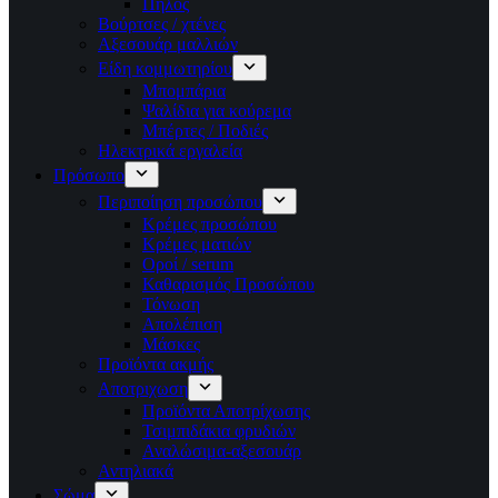
Πηλός
Βούρτσες / χτένες
Αξεσουάρ μαλλιών
Είδη κομμωτηρίου
Μπομπάρια
Ψαλίδια για κούρεμα
Μπέρτες / Ποδιές
Ηλεκτρικά εργαλεία
Πρόσωπο
Περιποίηση προσώπου
Κρέμες προσώπου
Κρέμες ματιών
Οροί / serum
Καθαρισμός Προσώπου
Τόνωση
Απολέπιση
Μάσκες
Προϊόντα ακμής
Αποτριχωση
Προϊόντα Αποτρίχωσης
Τσιμπιδάκια φρυδιών
Αναλώσιμα-αξεσουάρ
Αντηλιακά
Σώμα