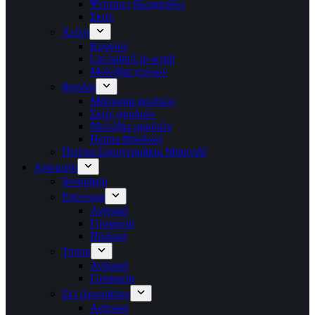
Ψεύτικες βλεφαρίδες
Σκιές
Χείλη
Κραγιόν
Lip balm/Lip scrub
Μολύβια χειλιών
Φρύδια
Μάσκαρα φρυδιών
Σκιές φρυδιών
Μολύβια φρυδιών
Henna Φρυδιών
Πινέλα-Σφουγγαράκια Μακιγιάζ
Αρώματα
Seventeen
Επώνυμα
Ανδρικά
Γυναικεία
Παιδικά
Τύπου
Ανδρικά
Γυναικεία
Σετ Αρωμάτων
Ανδρικα