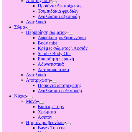
Αποτριχωση
Προϊόντα Αποτρίχωσης
Τσιμπιδάκια φρυδιών
Αναλώσιμα-αξεσουάρ
Αντηλιακά
Σώμα
Περιποίηση σώματος
Αφρόλουτρο/Σφουγγάρια
Body mist
Κρέμες σώματος \ Λοσιόν
Scrub \ Body Oils
Ευαίσθητη περιοχή
Αδυνατιστικά
Αυτομαυριστικά
Αντηλιακά
Αποτρίχωση
Προϊοντα αποτριχωσης
Αναλώσιμα / αξεσουάρ
Νύχια
Μανό
Βάσεις / Tops
Χρώματα
Ασετόν
Ημιμόνιμα βερνίκια
Base / Top coat