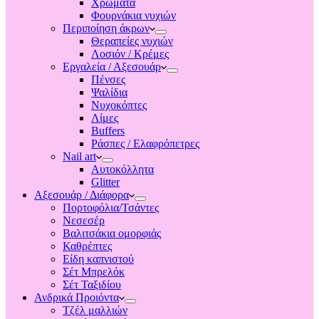
Χρώματα
Φουρνάκια νυχιών
Περιποίηση άκρων
Θεραπείες νυχιών
Λοσιόν / Κρέμες
Εργαλεία / Αξεσουάρ
Πένσες
Ψαλίδια
Νυχοκόπτες
Λίμες
Buffers
Ράσπες / Ελαφρόπετρες
Nail art
Αυτοκόλλητα
Glitter
Αξεσουάρ / Διάφορα
Πορτοφόλια/Τσάντες
Νεσεσέρ
Βαλιτσάκια ομορφιάς
Καθρέπτες
Είδη καπνιστού
Σέτ Μπρελόκ
Σέτ Ταξιδίου
Ανδρικά Προιόντα
Τζέλ μαλλιών