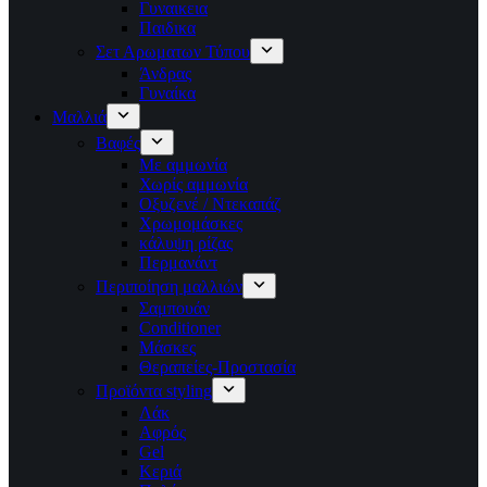
Γυναικεια
Παιδικα
Σετ Αρωματων Τύπου
Άνδρας
Γυναίκα
Μαλλιά
Βαφές
Με αμμωνία
Χωρίς αμμωνία
Οξυζενέ / Ντεκαπάζ
Χρωμομάσκες
κάλυψη ρίζας
Περμανάντ
Περιποίηση μαλλιών
Σαμπουάν
Conditioner
Μάσκες
Θεραπείες-Προστασία
Προϊόντα styling
Λάκ
Αφρός
Gel
Κεριά