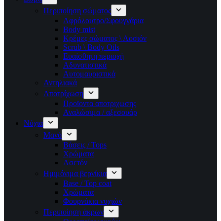
Περιποίηση σώματος
Αφρόλουτρο/Σφουγγάρια
Body mist
Κρέμες σώματος \ Λοσιόν
Scrub \ Body Oils
Ευαίσθητη περιοχή
Αδυνατιστικά
Αυτομαυριστικά
Αντηλιακά
Αποτρίχωση
Προϊοντα αποτριχωσης
Αναλώσιμα / αξεσουάρ
Νύχια
Μανό
Βάσεις / Tops
Χρώματα
Ασετόν
Ημιμόνιμα βερνίκια
Base / Top coat
Χρώματα
Φουρνάκια νυχιών
Περιποίηση άκρων