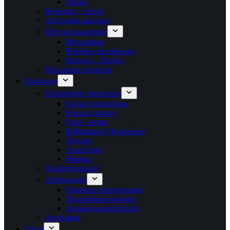
Πηλός
Βούρτσες / χτένες
Αξεσουάρ μαλλιών
Είδη κομμωτηρίου
Μπομπάρια
Ψαλίδια για κούρεμα
Μπέρτες / Ποδιές
Ηλεκτρικά εργαλεία
Πρόσωπο
Περιποίηση προσώπου
Κρέμες προσώπου
Κρέμες ματιών
Οροί / serum
Καθαρισμός Προσώπου
Τόνωση
Απολέπιση
Μάσκες
Προϊόντα ακμής
Αποτριχωση
Προϊόντα Αποτρίχωσης
Τσιμπιδάκια φρυδιών
Αναλώσιμα-αξεσουάρ
Αντηλιακά
Σώμα