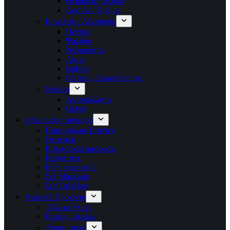
Θεραπείες νυχιών
Λοσιόν / Κρέμες
Εργαλεία / Αξεσουάρ
Πένσες
Ψαλίδια
Νυχοκόπτες
Λίμες
Buffers
Ράσπες / Ελαφρόπετρες
Nail art
Αυτοκόλλητα
Glitter
Αξεσουάρ / Διάφορα
Πορτοφόλια/Τσάντες
Νεσεσέρ
Βαλιτσάκια ομορφιάς
Καθρέπτες
Είδη καπνιστού
Σέτ Μπρελόκ
Σέτ Ταξιδίου
Ανδρικά Προιόντα
Τζέλ μαλλιών
Βαφές μαλλιών
Αποσμητικά