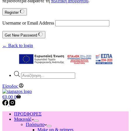
περισσότερα διαβάστε τη
πολιτική απορρήτου
.
Register
Username or Email Address
Get New Password
← Back to login
Products
search
Είσοδος
Shopping
€
0,00
0
cart
ΠΡΟΣΦΟΡΕΣ
Μακιγιάζ
Πρόσωπο
Make up & primers