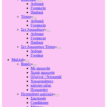
Ανδρικά
Γυναικεία
Παιδικά
Τύπου
Ανδρικά
Γυναικεία
Σετ Αρωμάτων
Ανδρικα
Γυναικεια
Παιδικα
Σετ Αρωματων Τύπου
Άνδρας
Γυναίκα
Μαλλιά
Βαφές
Με αμμωνία
Χωρίς αμμωνία
Οξυζενέ / Ντεκαπάζ
Χρωμομάσκες
κάλυψη ρίζας
Περμανάντ
Περιποίηση μαλλιών
Σαμπουάν
Conditioner
Μάσκες