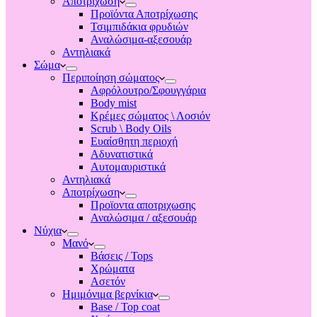
Αποτριχωση
Προϊόντα Αποτρίχωσης
Τσιμπιδάκια φρυδιών
Αναλώσιμα-αξεσουάρ
Αντηλιακά
Σώμα
Περιποίηση σώματος
Αφρόλουτρο/Σφουγγάρια
Body mist
Κρέμες σώματος \ Λοσιόν
Scrub \ Body Oils
Ευαίσθητη περιοχή
Αδυνατιστικά
Αυτομαυριστικά
Αντηλιακά
Αποτρίχωση
Προϊοντα αποτριχωσης
Αναλώσιμα / αξεσουάρ
Νύχια
Μανό
Βάσεις / Tops
Χρώματα
Ασετόν
Ημιμόνιμα βερνίκια
Base / Top coat