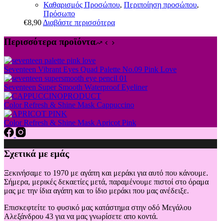
Καθαρισμός Προσώπου
,
Περιποίηση προσώπου
,
Πρόσωπο
€
8,90
Διαβάστε περισσότερα
Περισσότερα προϊόντα
Seventeen Vibrant Eyes Quad Palette No.09 Pink Love
Seventeen Super Smooth Waterproof Eyeliner
Color Refresh & Shine Mask Cappuccino
Color Refresh & Shine Mask Apricot Pink
Σχετικά με εμάς
Ξεκινήσαμε το 1970 με αγάπη και μεράκι για αυτό που κάνουμε.
Σήμερα, μερικές δεκαετίες μετά, παραμένουμε πιστοί στο όραμα
μας με την ίδια αγάπη και το ίδιο μεράκι που μας ανέδειξε.
Επισκεφτείτε το φυσικό μας κατάστημα στην οδό Μεγάλου
Αλεξάνδρου 43 για να μας γνωρίσετε απο κοντά.