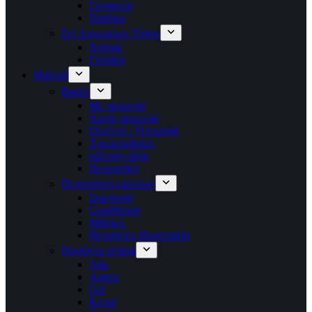
Γυναικεια
Παιδικα
Σετ Αρωματων Τύπου
Άνδρας
Γυναίκα
Μαλλιά
Βαφές
Με αμμωνία
Χωρίς αμμωνία
Οξυζενέ / Ντεκαπάζ
Χρωμομάσκες
κάλυψη ρίζας
Περμανάντ
Περιποίηση μαλλιών
Σαμπουάν
Conditioner
Μάσκες
Θεραπείες-Προστασία
Προϊόντα styling
Λάκ
Αφρός
Gel
Κεριά