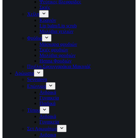
Ψεύτικες βλεφαρίδες
Σκιές
Χείλη
Κραγιόν
Lip balm/Lip scrub
Μολύβια χειλιών
Φρύδια
Μάσκαρα φρυδιών
Σκιές φρυδιών
Μολύβια φρυδιών
Henna Φρυδιών
Πινέλα-Σφουγγαράκια Μακιγιάζ
Αρώματα
Seventeen
Επώνυμα
Ανδρικά
Γυναικεία
Παιδικά
Τύπου
Ανδρικά
Γυναικεία
Σετ Αρωμάτων
Ανδρικα