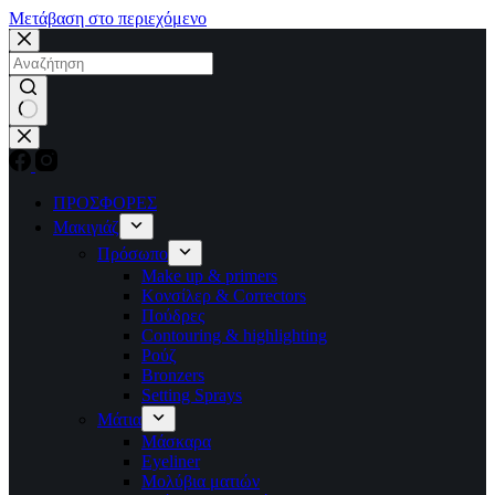
Μετάβαση στο περιεχόμενο
No
results
ΠΡΟΣΦΟΡΕΣ
Μακιγιάζ
Πρόσωπο
Make up & primers
Κονσίλερ & Correctors
Πούδρες
Contouring & highlighting
Ρούζ
Bronzers
Setting Sprays
Μάτια
Μάσκαρα
Eyeliner
Μολύβια ματιών