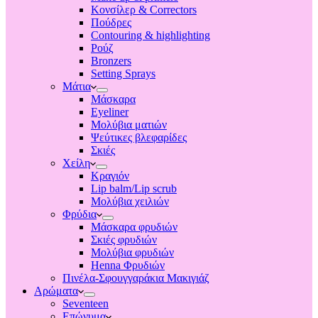
Κονσίλερ & Correctors
Πούδρες
Contouring & highlighting
Ρούζ
Bronzers
Setting Sprays
Μάτια
Μάσκαρα
Eyeliner
Μολύβια ματιών
Ψεύτικες βλεφαρίδες
Σκιές
Χείλη
Κραγιόν
Lip balm/Lip scrub
Μολύβια χειλιών
Φρύδια
Μάσκαρα φρυδιών
Σκιές φρυδιών
Μολύβια φρυδιών
Henna Φρυδιών
Πινέλα-Σφουγγαράκια Μακιγιάζ
Αρώματα
Seventeen
Επώνυμα