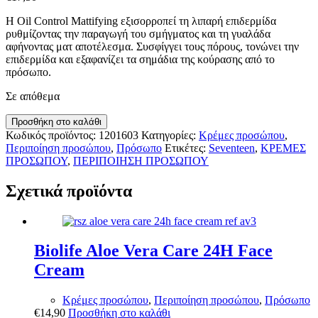
Η Oil Control Mattifying εξισορροπεί τη λιπαρή επιδερμίδα
ρυθμίζοντας την παραγωγή του σμήγματος και τη γυαλάδα
αφήνοντας ματ αποτέλεσμα. Συσφίγγει τους πόρους, τονώνει την
επιδερμίδα και εξαφανίζει τα σημάδια της κούρασης από το
πρόσωπο.
Σε απόθεμα
Seventeen
Προσθήκη στο καλάθι
Oil
Κωδικός προϊόντος:
1201603
Κατηγορίες:
Κρέμες προσώπου
,
Control
Περιποίηση προσώπου
,
Πρόσωπο
Ετικέτες:
Seventeen
,
ΚΡΕΜΕΣ
Mattyfying
ΠΡΟΣΩΠΟΥ
,
ΠΕΡΙΠΟΙΗΣΗ ΠΡΟΣΩΠΟΥ
Gel
/
Σχετικά προϊόντα
Oily
Skin
50ml
ποσότητα
Biolife Aloe Vera Care 24H Face
Cream
Κρέμες προσώπου
,
Περιποίηση προσώπου
,
Πρόσωπο
€
14,90
Προσθήκη στο καλάθι