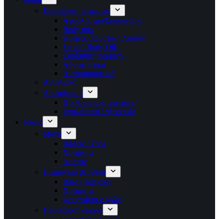
Περιποίηση σώματος
Αφρόλουτρο/Σφουγγάρια
Body mist
Κρέμες σώματος \ Λοσιόν
Scrub \ Body Oils
Ευαίσθητη περιοχή
Αδυνατιστικά
Αυτομαυριστικά
Αντηλιακά
Αποτρίχωση
Προϊοντα αποτριχωσης
Αναλώσιμα / αξεσουάρ
Νύχια
Μανό
Βάσεις / Tops
Χρώματα
Ασετόν
Ημιμόνιμα βερνίκια
Base / Top coat
Χρώματα
Φουρνάκια νυχιών
Περιποίηση άκρων