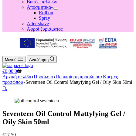
Βαφές μαλλιών
Αποσμητικά
Roll on
Spray
After shave
Αφροί ξυρίσματος
Μενού
Αναζήτηση
Shopping
€
0,00
0
cart
Αρχική σελίδα
Πρόσωπο
Περιποίηση προσώπου
Κρέμες
προσώπου
Seventeen Oil Control Mattyfying Gel / Oily Skin 50ml
🔍
Seventeen Oil Control Mattyfying Gel /
Oily Skin 50ml
€
17,50