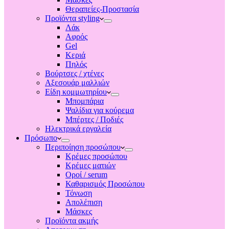
Θεραπείες-Προστασία
Προϊόντα styling
Λάκ
Αφρός
Gel
Κεριά
Πηλός
Βούρτσες / χτένες
Αξεσουάρ μαλλιών
Είδη κομμωτηρίου
Μπομπάρια
Ψαλίδια για κούρεμα
Μπέρτες / Ποδιές
Ηλεκτρικά εργαλεία
Πρόσωπο
Περιποίηση προσώπου
Κρέμες προσώπου
Κρέμες ματιών
Οροί / serum
Καθαρισμός Προσώπου
Τόνωση
Απολέπιση
Μάσκες
Προϊόντα ακμής