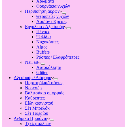
Χρώματα
Φουρνάκια νυχιών
Περιποίηση άκρων
Θεραπείες νυχιών
Λοσιόν / Κρέμες
Εργαλεία / Αξεσουάρ
Πένσες
Ψαλίδια
Νυχοκόπτες
Λίμες
Buffers
Ράσπες / Ελαφρόπετρες
Nail art
Αυτοκόλλητα
Glitter
Αξεσουάρ / Διάφορα
Πορτοφόλια/Τσάντες
Νεσεσέρ
Βαλιτσάκια ομορφιάς
Καθρέπτες
Είδη καπνιστού
Σέτ Μπρελόκ
Σέτ Ταξιδίου
Ανδρικά Προιόντα
Τζέλ μαλλιών