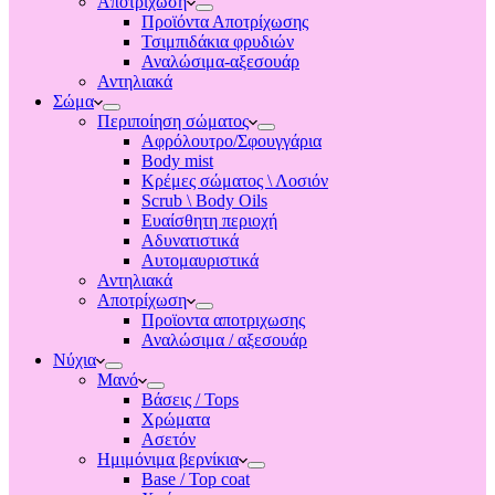
Αποτριχωση
Προϊόντα Αποτρίχωσης
Τσιμπιδάκια φρυδιών
Αναλώσιμα-αξεσουάρ
Αντηλιακά
Σώμα
Περιποίηση σώματος
Αφρόλουτρο/Σφουγγάρια
Body mist
Κρέμες σώματος \ Λοσιόν
Scrub \ Body Oils
Ευαίσθητη περιοχή
Αδυνατιστικά
Αυτομαυριστικά
Αντηλιακά
Αποτρίχωση
Προϊοντα αποτριχωσης
Αναλώσιμα / αξεσουάρ
Νύχια
Μανό
Βάσεις / Tops
Χρώματα
Ασετόν
Ημιμόνιμα βερνίκια
Base / Top coat