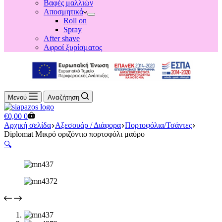
Βαφές μαλλιών
Αποσμητικά
Roll on
Spray
After shave
Αφροί ξυρίσματος
Μενού
Αναζήτηση
Shopping
€
0,00
0
cart
Αρχική σελίδα
Αξεσουάρ / Διάφορα
Πορτοφόλια/Τσάντες
Diplomat Μικρό οριζόντιο πορτοφόλι μαύρο
🔍