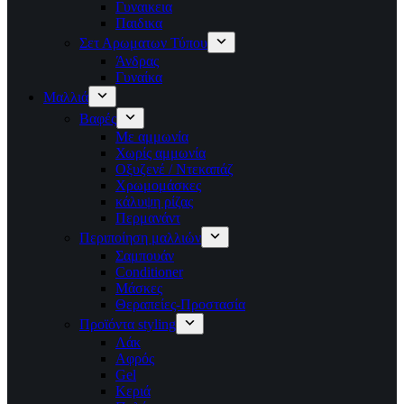
Γυναικεια
Παιδικα
Σετ Αρωματων Τύπου
Άνδρας
Γυναίκα
Μαλλιά
Βαφές
Με αμμωνία
Χωρίς αμμωνία
Οξυζενέ / Ντεκαπάζ
Χρωμομάσκες
κάλυψη ρίζας
Περμανάντ
Περιποίηση μαλλιών
Σαμπουάν
Conditioner
Μάσκες
Θεραπείες-Προστασία
Προϊόντα styling
Λάκ
Αφρός
Gel
Κεριά