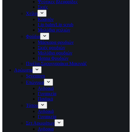
Ψεύτικες βλεφαρίδες
Σκιές
Χείλη
Κραγιόν
Lip balm/Lip scrub
Μολύβια χειλιών
Φρύδια
Μάσκαρα φρυδιών
Σκιές φρυδιών
Μολύβια φρυδιών
Henna Φρυδιών
Πινέλα-Σφουγγαράκια Μακιγιάζ
Αρώματα
Seventeen
Επώνυμα
Ανδρικά
Γυναικεία
Παιδικά
Τύπου
Ανδρικά
Γυναικεία
Σετ Αρωμάτων
Ανδρικα