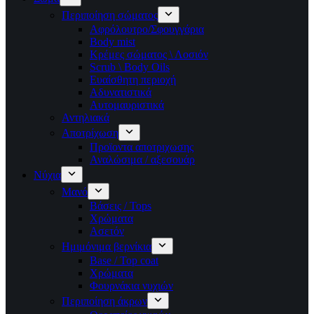
Περιποίηση σώματος
Αφρόλουτρο/Σφουγγάρια
Body mist
Κρέμες σώματος \ Λοσιόν
Scrub \ Body Oils
Ευαίσθητη περιοχή
Αδυνατιστικά
Αυτομαυριστικά
Αντηλιακά
Αποτρίχωση
Προϊοντα αποτριχωσης
Αναλώσιμα / αξεσουάρ
Νύχια
Μανό
Βάσεις / Tops
Χρώματα
Ασετόν
Ημιμόνιμα βερνίκια
Base / Top coat
Χρώματα
Φουρνάκια νυχιών
Περιποίηση άκρων