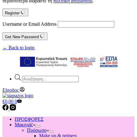
περισσότερα διαβάστε τη
πολιτική απορρήτου
.
Register
Username or Email Address
Get New Password
← Back to login
Products
search
Είσοδος
Shopping
€
0,00
0
cart
ΠΡΟΣΦΟΡΕΣ
Μακιγιάζ
Πρόσωπο
Make up & primers