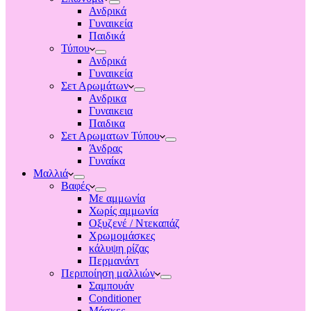
Ανδρικά
Γυναικεία
Παιδικά
Τύπου
Ανδρικά
Γυναικεία
Σετ Αρωμάτων
Ανδρικα
Γυναικεια
Παιδικα
Σετ Αρωματων Τύπου
Άνδρας
Γυναίκα
Μαλλιά
Βαφές
Με αμμωνία
Χωρίς αμμωνία
Οξυζενέ / Ντεκαπάζ
Χρωμομάσκες
κάλυψη ρίζας
Περμανάντ
Περιποίηση μαλλιών
Σαμπουάν
Conditioner
Μάσκες