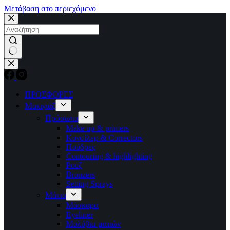
Μετάβαση στο περιεχόμενο
No
results
ΠΡΟΣΦΟΡΕΣ
Μακιγιάζ
Πρόσωπο
Make up & primers
Κονσίλερ & Correctors
Πούδρες
Contouring & highlighting
Ρούζ
Bronzers
Setting Sprays
Μάτια
Μάσκαρα
Eyeliner
Μολύβια ματιών