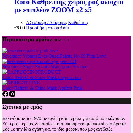
Roro Καθρέπτης χειρός ροζ ανοιχτό
με επιπλέον ZOOM x2 x5
Αξεσουάρ / Διάφορα
,
Καθρέπτες
€
8,00
Προσθήκη στο καλάθι
Περισσότερα προϊόντα
Seventeen Vibrant Eyes Quad Palette No.09 Pink Love
Seventeen Super Smooth Waterproof Eyeliner
Color Refresh & Shine Mask Cappuccino
Color Refresh & Shine Mask Apricot Pink
Σχετικά με εμάς
Ξεκινήσαμε το 1970 με αγάπη και μεράκι για αυτό που κάνουμε.
Σήμερα, μερικές δεκαετίες μετά, παραμένουμε πιστοί στο όραμα
μας με την ίδια αγάπη και το ίδιο μεράκι που μας ανέδειξε.