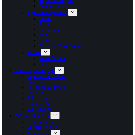
Θεραπείες νυχιών
Λοσιόν / Κρέμες
Εργαλεία / Αξεσουάρ
Πένσες
Ψαλίδια
Νυχοκόπτες
Λίμες
Buffers
Ράσπες / Ελαφρόπετρες
Nail art
Αυτοκόλλητα
Glitter
Αξεσουάρ / Διάφορα
Πορτοφόλια/Τσάντες
Νεσεσέρ
Βαλιτσάκια ομορφιάς
Καθρέπτες
Είδη καπνιστού
Σέτ Μπρελόκ
Σέτ Ταξιδίου
Ανδρικά Προιόντα
Τζέλ μαλλιών
Βαφές μαλλιών
Αποσμητικά