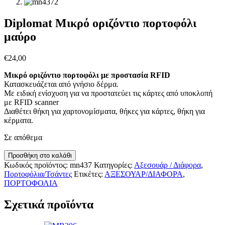
Diplomat Μικρό οριζόντιο πορτοφόλι
μαύρο
€
24,00
Μικρό οριζόντιο πορτοφόλι με προστασία RFID
Κατασκευάζεται από γνήσιο δέρμα.
Με ειδική ενίσχυση για να προστατεύει τις κάρτες από υποκλοπή
με RFID scanner
Διαθέτει θήκη για χαρτονομίσματα, θήκες για κάρτες, θήκη για
κέρματα.
Σε απόθεμα
Diplomat
Προσθήκη στο καλάθι
Μικρό
Κωδικός προϊόντος:
mn437
Κατηγορίες:
Αξεσουάρ / Διάφορα
,
οριζόντιο
Πορτοφόλια/Τσάντες
Ετικέτες:
ΑΞΕΣΟΥΑΡ/ΔΙΑΦΟΡΑ
,
πορτοφόλι
ΠΟΡΤΟΦΟΛΙΑ
μαύρο
ποσότητα
Σχετικά προϊόντα