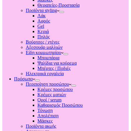
Θεραπείες-Προστασία
Προϊόντα styling
Λάκ
Αφρός
Gel
Κεριά
Πηλός
Βούρτσες / χτένες
Αξεσουάρ μαλλιών
Είδη κομμωτηρίου
Μπομπάρια
Ψαλίδια για κούρεμα
Μπέρτες / Ποδιές
Ηλεκτρικά εργαλεία
Πρόσωπο
Περιποίηση προσώπου
Κρέμες προσώπου
Κρέμες ματιών
Οροί / serum
Καθαρισμός Προσώπου
Τόνωση
Απολέπιση
Μάσκες
Προϊόντα ακμής