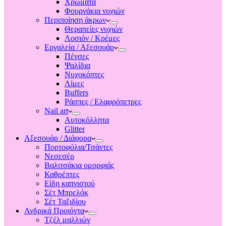
Χρώματα
Φουρνάκια νυχιών
Περιποίηση άκρων
Θεραπείες νυχιών
Λοσιόν / Κρέμες
Εργαλεία / Αξεσουάρ
Πένσες
Ψαλίδια
Νυχοκόπτες
Λίμες
Buffers
Ράσπες / Ελαφρόπετρες
Nail art
Αυτοκόλλητα
Glitter
Αξεσουάρ / Διάφορα
Πορτοφόλια/Τσάντες
Νεσεσέρ
Βαλιτσάκια ομορφιάς
Καθρέπτες
Είδη καπνιστού
Σέτ Μπρελόκ
Σέτ Ταξιδίου
Ανδρικά Προιόντα
Τζέλ μαλλιών