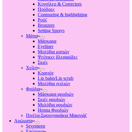
Κονσίλερ & Correctors
Πούδρες
Contouring & highlighting
Ρούζ
Bronzers
Setting Sprays
Μάτια
Μάσκαρα
Eyeliner
Μολύβια ματιών
Ψεύτικες βλεφαρίδες
Σκιές
Χείλη
Κραγιόν
Lip balm/Lip scrub
Μολύβια χειλιών
Φρύδια
Μάσκαρα φρυδιών
Σκιές φρυδιών
Μολύβια φρυδιών
Henna Φρυδιών
Πινέλα-Σφουγγαράκια Μακιγιάζ
Αρώματα
Seventeen
Επώνυμα