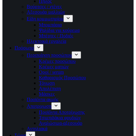
Πηλός
Βούρτσες / χτένες
Αξεσουάρ μαλλιών
Είδη κομμωτηρίου
Μπομπάρια
Ψαλίδια για κούρεμα
Μπέρτες / Ποδιές
Ηλεκτρικά εργαλεία
Πρόσωπο
Περιποίηση προσώπου
Κρέμες προσώπου
Κρέμες ματιών
Οροί / serum
Καθαρισμός Προσώπου
Τόνωση
Απολέπιση
Μάσκες
Προϊόντα ακμής
Αποτριχωση
Προϊόντα Αποτρίχωσης
Τσιμπιδάκια φρυδιών
Αναλώσιμα-αξεσουάρ
Αντηλιακά
Σώμα