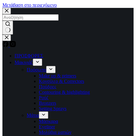
Μετάβαση στο περιεχόμενο
No
results
ΠΡΟΣΦΟΡΕΣ
Μακιγιάζ
Πρόσωπο
Make up & primers
Κονσίλερ & Correctors
Πούδρες
Contouring & highlighting
Ρούζ
Bronzers
Setting Sprays
Μάτια
Μάσκαρα
Eyeliner
Μολύβια ματιών