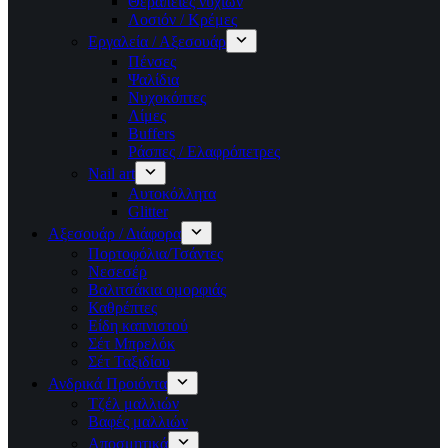
Θεραπείες νυχιών
Λοσιόν / Κρέμες
Εργαλεία / Αξεσουάρ
Πένσες
Ψαλίδια
Νυχοκόπτες
Λίμες
Buffers
Ράσπες / Ελαφρόπετρες
Nail art
Αυτοκόλλητα
Glitter
Αξεσουάρ / Διάφορα
Πορτοφόλια/Τσάντες
Νεσεσέρ
Βαλιτσάκια ομορφιάς
Καθρέπτες
Είδη καπνιστού
Σέτ Μπρελόκ
Σέτ Ταξιδίου
Ανδρικά Προιόντα
Τζέλ μαλλιών
Βαφές μαλλιών
Αποσμητικά