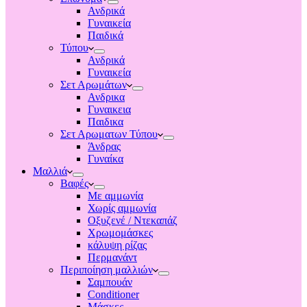
Ανδρικά
Γυναικεία
Παιδικά
Τύπου
Ανδρικά
Γυναικεία
Σετ Αρωμάτων
Ανδρικα
Γυναικεια
Παιδικα
Σετ Αρωματων Τύπου
Άνδρας
Γυναίκα
Μαλλιά
Βαφές
Με αμμωνία
Χωρίς αμμωνία
Οξυζενέ / Ντεκαπάζ
Χρωμομάσκες
κάλυψη ρίζας
Περμανάντ
Περιποίηση μαλλιών
Σαμπουάν
Conditioner
Μάσκες