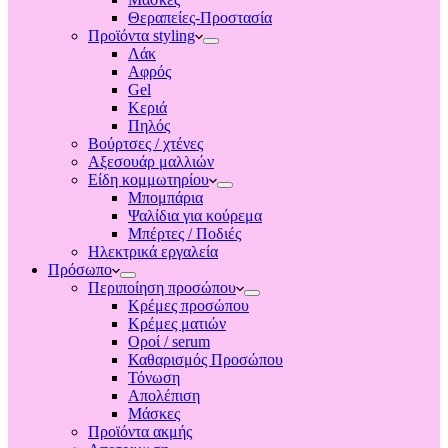
Θεραπείες-Προστασία
Προϊόντα styling
Λάκ
Αφρός
Gel
Κεριά
Πηλός
Βούρτσες / χτένες
Αξεσουάρ μαλλιών
Είδη κομμωτηρίου
Μπομπάρια
Ψαλίδια για κούρεμα
Μπέρτες / Ποδιές
Ηλεκτρικά εργαλεία
Πρόσωπο
Περιποίηση προσώπου
Κρέμες προσώπου
Κρέμες ματιών
Οροί / serum
Καθαρισμός Προσώπου
Τόνωση
Απολέπιση
Μάσκες
Προϊόντα ακμής