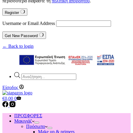
περισσότερα διαβάστε τη
πολιτική απορρήτου
.
Register
Username or Email Address
Get New Password
← Back to login
Products
search
Είσοδος
Shopping
€
0,00
0
cart
ΠΡΟΣΦΟΡΕΣ
Μακιγιάζ
Πρόσωπο
Make up & primers