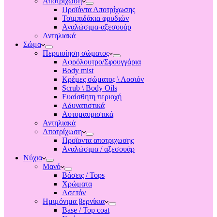
Αποτριχωση
Προϊόντα Αποτρίχωσης
Τσιμπιδάκια φρυδιών
Αναλώσιμα-αξεσουάρ
Αντηλιακά
Σώμα
Περιποίηση σώματος
Αφρόλουτρο/Σφουγγάρια
Body mist
Κρέμες σώματος \ Λοσιόν
Scrub \ Body Oils
Ευαίσθητη περιοχή
Αδυνατιστικά
Αυτομαυριστικά
Αντηλιακά
Αποτρίχωση
Προϊοντα αποτριχωσης
Αναλώσιμα / αξεσουάρ
Νύχια
Μανό
Βάσεις / Tops
Χρώματα
Ασετόν
Ημιμόνιμα βερνίκια
Base / Top coat