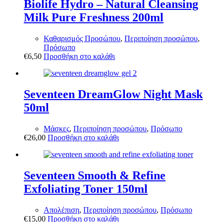
Biolife Hydro – Natural Cleansing
Milk Pure Freshness 200ml
Καθαρισμός Προσώπου
,
Περιποίηση προσώπου
,
Πρόσωπο
€
6,50
Προσθήκη στο καλάθι
Seventeen DreamGlow Night Mask
50ml
Μάσκες
,
Περιποίηση προσώπου
,
Πρόσωπο
€
26,00
Προσθήκη στο καλάθι
Seventeen Smooth & Refine
Exfoliating Toner 150ml
Απολέπιση
,
Περιποίηση προσώπου
,
Πρόσωπο
€
15,00
Προσθήκη στο καλάθι