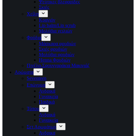
Ψεύτικες βλεφαρίδες
Σκιές
Χείλη
Κραγιόν
Lip balm/Lip scrub
Μολύβια χειλιών
Φρύδια
Μάσκαρα φρυδιών
Σκιές φρυδιών
Μολύβια φρυδιών
Henna Φρυδιών
Πινέλα-Σφουγγαράκια Μακιγιάζ
Αρώματα
Seventeen
Επώνυμα
Ανδρικά
Γυναικεία
Παιδικά
Τύπου
Ανδρικά
Γυναικεία
Σετ Αρωμάτων
Ανδρικα