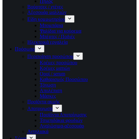
Πηλός
Βούρτσες / χτένες
Αξεσουάρ μαλλιών
Είδη κομμωτηρίου
Μπομπάρια
Ψαλίδια για κούρεμα
Μπέρτες / Ποδιές
Ηλεκτρικά εργαλεία
Πρόσωπο
Περιποίηση προσώπου
Κρέμες προσώπου
Κρέμες ματιών
Οροί / serum
Καθαρισμός Προσώπου
Τόνωση
Απολέπιση
Μάσκες
Προϊόντα ακμής
Αποτριχωση
Προϊόντα Αποτρίχωσης
Τσιμπιδάκια φρυδιών
Αναλώσιμα-αξεσουάρ
Αντηλιακά
Σώμα