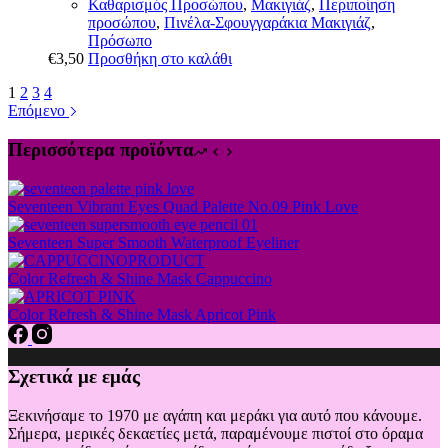
Καθαρισμός Προσώπου
,
Μακιγιάζ
,
Περιποίηση
προσώπου
,
Πινέλα-Σφουγγαράκια Μακιγιάζ
,
Πρόσωπο
€
3,50
Προσθήκη στο καλάθι
1
2
3
4
Επόμενο
Περισσότερα προϊόντα
Seventeen Vibrant Eyes Quad Palette No.09 Pink Love
Seventeen Super Smooth Waterproof Eyeliner
Color Refresh & Shine Mask Cappuccino
Color Refresh & Shine Mask Apricot Pink
Σχετικά με εμάς
Ξεκινήσαμε το 1970 με αγάπη και μεράκι για αυτό που κάνουμε.
Σήμερα, μερικές δεκαετίες μετά, παραμένουμε πιστοί στο όραμα