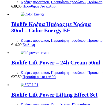
Κρέμες προσώπου
,
Περιποίηση προσώπου
,
Πρόσωπο
€
39,00
Προσθήκη στο καλάθι
Biolife Κρέμα Ημέρας με Χρώμα
30ml – Color Energy EE
Κρέμες προσώπου
,
Περιποίηση προσώπου
,
Πρόσωπο
Αυτό
€
14,00
Επιλογή
το
προϊόν
έχει
πολλαπλές
Biolife Lift Power – 24h Cream 50ml
παραλλαγές.
Οι
Κρέμες προσώπου
,
Περιποίηση προσώπου
,
Πρόσωπο
επιλογές
€
27,50
Προσθήκη στο καλάθι
μπορούν
να
επιλεγούν
στη
Biolife Lift Power Lifting Effect Set
σελίδα
του
προϊόντος
Κρέμες προσώπου
,
Οροί / serum
,
Περιποίηση