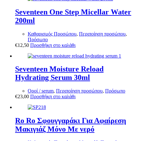
Seventeen One Step Micellar Water
200ml
Καθαρισμός Προσώπου
,
Περιποίηση προσώπου
,
Πρόσωπο
€
12,50
Προσθήκη στο καλάθι
Seventeen Moisture Reload
Hydrating Serum 30ml
Οροί / serum
,
Περιποίηση προσώπου
,
Πρόσωπο
€
23,00
Προσθήκη στο καλάθι
Ro Ro Σφουγγαράκι Για Αφαίρεση
Μακιγιάζ Μόνο Με νερό