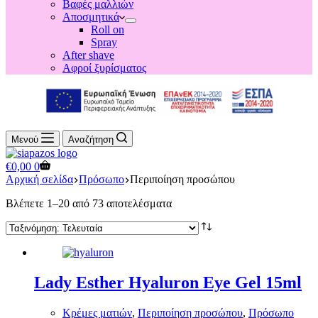
Βαφές μαλλιών
Αποσμητικά
Roll on
Spray
After shave
Αφροί ξυρίσματος
Μενού
Αναζήτηση
Shopping
€
0,00
0
cart
Αρχική σελίδα
Πρόσωπο
Περιποίηση προσώπου
Sorted
Βλέπετε 1–20 από 73 αποτελέσματα
by
latest
Lady Esther Hyaluron Eye Gel 15ml
Κρέμες ματιών
,
Περιποίηση προσώπου
,
Πρόσωπο