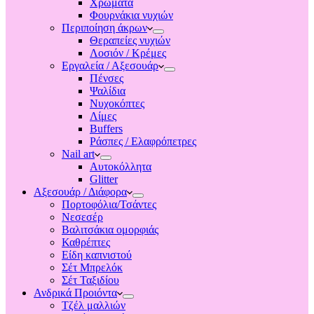
Χρώματα
Φουρνάκια νυχιών
Περιποίηση άκρων
Θεραπείες νυχιών
Λοσιόν / Κρέμες
Εργαλεία / Αξεσουάρ
Πένσες
Ψαλίδια
Νυχοκόπτες
Λίμες
Buffers
Ράσπες / Ελαφρόπετρες
Nail art
Αυτοκόλλητα
Glitter
Αξεσουάρ / Διάφορα
Πορτοφόλια/Τσάντες
Νεσεσέρ
Βαλιτσάκια ομορφιάς
Καθρέπτες
Είδη καπνιστού
Σέτ Μπρελόκ
Σέτ Ταξιδίου
Ανδρικά Προιόντα
Τζέλ μαλλιών