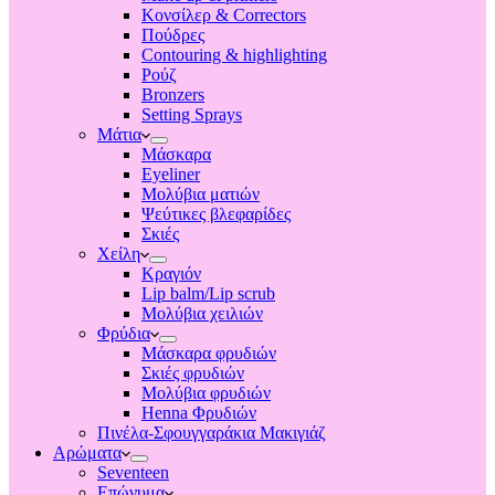
Κονσίλερ & Correctors
Πούδρες
Contouring & highlighting
Ρούζ
Bronzers
Setting Sprays
Μάτια
Μάσκαρα
Eyeliner
Μολύβια ματιών
Ψεύτικες βλεφαρίδες
Σκιές
Χείλη
Κραγιόν
Lip balm/Lip scrub
Μολύβια χειλιών
Φρύδια
Μάσκαρα φρυδιών
Σκιές φρυδιών
Μολύβια φρυδιών
Henna Φρυδιών
Πινέλα-Σφουγγαράκια Μακιγιάζ
Αρώματα
Seventeen
Επώνυμα