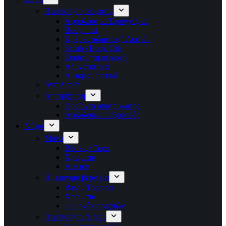
Περιποίηση σώματος
Αφρόλουτρο/Σφουγγάρια
Body mist
Κρέμες σώματος \ Λοσιόν
Scrub \ Body Oils
Ευαίσθητη περιοχή
Αδυνατιστικά
Αυτομαυριστικά
Αντηλιακά
Αποτρίχωση
Προϊοντα αποτριχωσης
Αναλώσιμα / αξεσουάρ
Νύχια
Μανό
Βάσεις / Tops
Χρώματα
Ασετόν
Ημιμόνιμα βερνίκια
Base / Top coat
Χρώματα
Φουρνάκια νυχιών
Περιποίηση άκρων