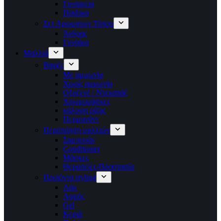
Γυναικεια
Παιδικα
Σετ Αρωματων Τύπου
Άνδρας
Γυναίκα
Μαλλιά
Βαφές
Με αμμωνία
Χωρίς αμμωνία
Οξυζενέ / Ντεκαπάζ
Χρωμομάσκες
κάλυψη ρίζας
Περμανάντ
Περιποίηση μαλλιών
Σαμπουάν
Conditioner
Μάσκες
Θεραπείες-Προστασία
Προϊόντα styling
Λάκ
Αφρός
Gel
Κεριά