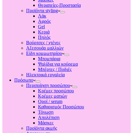
Θεραπείες-Προστασία
Προϊόντα styling
Λάκ
Αφρός
Gel
Κεριά
Πηλός
Βούρτσες / χτένες
Αξεσουάρ μαλλιών
Είδη κομμωτηρίου
Μπομπάρια
Ψαλίδια για κούρεμα
Μπέρτες / Ποδιές
Ηλεκτρικά εργαλεία
Πρόσωπο
Περιποίηση προσώπου
Κρέμες προσώπου
Κρέμες ματιών
Οροί / serum
Καθαρισμός Προσώπου
Τόνωση
Απολέπιση
Μάσκες
Προϊόντα ακμής