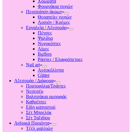
Χρώματα
Φουρνάκια νυχιών
Περιποίηση άκρων
Θεραπείες νυχιών
Λοσιόν / Κρέμες
Εργαλεία / Αξεσουάρ
Πένσες
Ψαλίδια
Νυχοκόπτες
Λίμες
Buffers
Ράσπες / Ελαφρόπετρες
Nail art
Αυτοκόλλητα
Glitter
Αξεσουάρ / Διάφορα
Πορτοφόλια/Τσάντες
Νεσεσέρ
Βαλιτσάκια ομορφιάς
Καθρέπτες
Είδη καπνιστού
Σέτ Μπρελόκ
Σέτ Ταξιδίου
Ανδρικά Προιόντα
Τζέλ μαλλιών