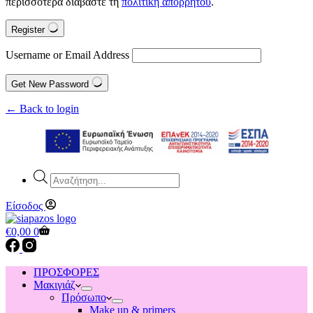
περισσότερα διαβάστε τη
πολιτική απορρήτου
.
Register
Username or Email Address
Get New Password
← Back to login
Products
search
Είσοδος
Shopping
€
0,00
0
cart
ΠΡΟΣΦΟΡΕΣ
Μακιγιάζ
Πρόσωπο
Make up & primers