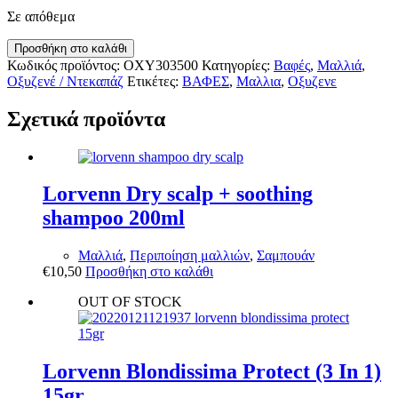
Σε απόθεμα
Farcom
Προσθήκη στο καλάθι
Oxycream
Κωδικός προϊόντος:
OXY303500
Κατηγορίες:
Βαφές
,
Μαλλιά
,
30o
Οξυζενέ / Ντεκαπάζ
Ετικέτες:
ΒΑΦΕΣ
,
Μαλλια
,
Οξυζενε
3500ml
ποσότητα
Σχετικά προϊόντα
Lorvenn Dry scalp + soothing
shampoo 200ml
Μαλλιά
,
Περιποίηση μαλλιών
,
Σαμπουάν
€
10,50
Προσθήκη στο καλάθι
OUT OF STOCK
Lorvenn Blondissima Protect (3 In 1)
15gr.