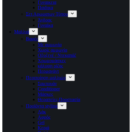
Γυναικεια
Παιδικα
Σετ Αρωματων Τύπου
Άνδρας
Γυναίκα
Μαλλιά
Βαφές
Με αμμωνία
Χωρίς αμμωνία
Οξυζενέ / Ντεκαπάζ
Χρωμομάσκες
κάλυψη ρίζας
Περμανάντ
Περιποίηση μαλλιών
Σαμπουάν
Conditioner
Μάσκες
Θεραπείες-Προστασία
Προϊόντα styling
Λάκ
Αφρός
Gel
Κεριά