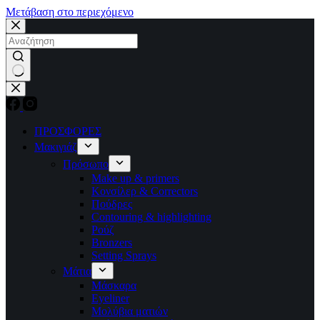
Μετάβαση στο περιεχόμενο
No
results
ΠΡΟΣΦΟΡΕΣ
Μακιγιάζ
Πρόσωπο
Make up & primers
Κονσίλερ & Correctors
Πούδρες
Contouring & highlighting
Ρούζ
Bronzers
Setting Sprays
Μάτια
Μάσκαρα
Eyeliner
Μολύβια ματιών