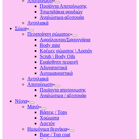
Αποτριχωση
Προϊόντα Αποτρίχωσης
Τσιμπιδάκια φρυδιών
Αναλώσιμα-αξεσουάρ
Αντηλιακά
Σώμα
Περιποίηση σώματος
Αφρόλουτρο/Σφουγγάρια
Body mist
Κρέμες σώματος \ Λοσιόν
Scrub \ Body Oils
Ευαίσθητη περιοχή
Αδυνατιστικά
Αυτομαυριστικά
Αντηλιακά
Αποτρίχωση
Προϊοντα αποτριχωσης
Αναλώσιμα / αξεσουάρ
Νύχια
Μανό
Βάσεις / Tops
Χρώματα
Ασετόν
Ημιμόνιμα βερνίκια
Base / Top coat