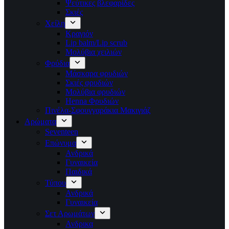
Ψεύτικες βλεφαρίδες
Σκιές
Χείλη
Κραγιόν
Lip balm/Lip scrub
Μολύβια χειλιών
Φρύδια
Μάσκαρα φρυδιών
Σκιές φρυδιών
Μολύβια φρυδιών
Henna Φρυδιών
Πινέλα-Σφουγγαράκια Μακιγιάζ
Αρώματα
Seventeen
Επώνυμα
Ανδρικά
Γυναικεία
Παιδικά
Τύπου
Ανδρικά
Γυναικεία
Σετ Αρωμάτων
Ανδρικα