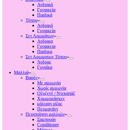
Ανδρικά
Γυναικεία
Παιδικά
Τύπου
Ανδρικά
Γυναικεία
Σετ Αρωμάτων
Ανδρικα
Γυναικεια
Παιδικα
Σετ Αρωματων Τύπου
Άνδρας
Γυναίκα
Μαλλιά
Βαφές
Με αμμωνία
Χωρίς αμμωνία
Οξυζενέ / Ντεκαπάζ
Χρωμομάσκες
κάλυψη ρίζας
Περμανάντ
Περιποίηση μαλλιών
Σαμπουάν
Conditioner
Μάσκες