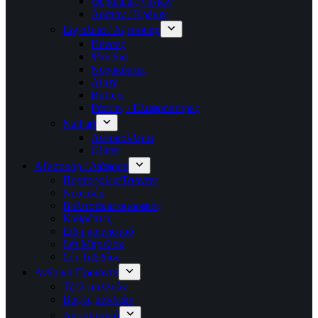
Θεραπείες νυχιών
Λοσιόν / Κρέμες
Εργαλεία / Αξεσουάρ
Πένσες
Ψαλίδια
Νυχοκόπτες
Λίμες
Buffers
Ράσπες / Ελαφρόπετρες
Nail art
Αυτοκόλλητα
Glitter
Αξεσουάρ / Διάφορα
Πορτοφόλια/Τσάντες
Νεσεσέρ
Βαλιτσάκια ομορφιάς
Καθρέπτες
Είδη καπνιστού
Σέτ Μπρελόκ
Σέτ Ταξιδίου
Ανδρικά Προιόντα
Τζέλ μαλλιών
Βαφές μαλλιών
Αποσμητικά