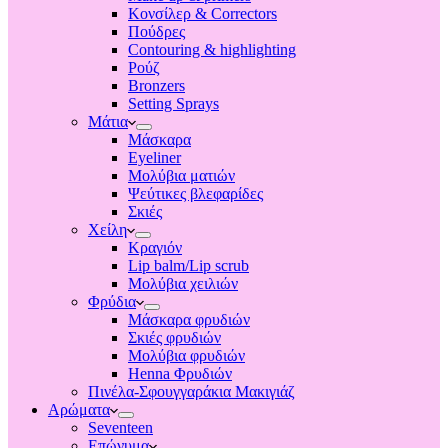
Κονσίλερ & Correctors
Πούδρες
Contouring & highlighting
Ρούζ
Bronzers
Setting Sprays
Μάτια
Μάσκαρα
Eyeliner
Μολύβια ματιών
Ψεύτικες βλεφαρίδες
Σκιές
Χείλη
Κραγιόν
Lip balm/Lip scrub
Μολύβια χειλιών
Φρύδια
Μάσκαρα φρυδιών
Σκιές φρυδιών
Μολύβια φρυδιών
Henna Φρυδιών
Πινέλα-Σφουγγαράκια Μακιγιάζ
Αρώματα
Seventeen
Επώνυμα