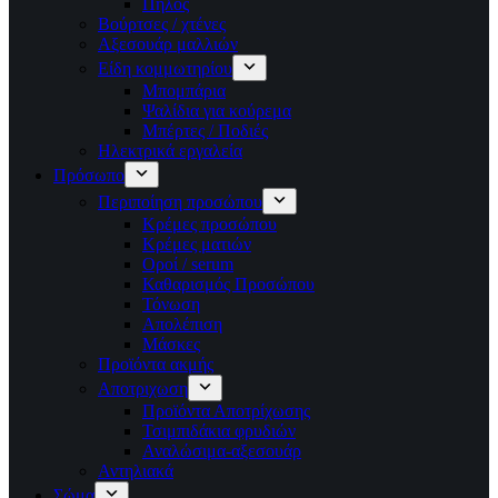
Πηλός
Βούρτσες / χτένες
Αξεσουάρ μαλλιών
Είδη κομμωτηρίου
Μπομπάρια
Ψαλίδια για κούρεμα
Μπέρτες / Ποδιές
Ηλεκτρικά εργαλεία
Πρόσωπο
Περιποίηση προσώπου
Κρέμες προσώπου
Κρέμες ματιών
Οροί / serum
Καθαρισμός Προσώπου
Τόνωση
Απολέπιση
Μάσκες
Προϊόντα ακμής
Αποτριχωση
Προϊόντα Αποτρίχωσης
Τσιμπιδάκια φρυδιών
Αναλώσιμα-αξεσουάρ
Αντηλιακά
Σώμα