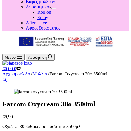
Βαφές μαλλιών
Αποσμητικά
Roll on
Spray
After shave
Αφροί ξυρίσματος
Μενού
Αναζήτηση
Shopping
€
0,00
0
cart
Αρχική σελίδα
Μαλλιά
Farcom Oxycream 30o 3500ml
🔍
Farcom Oxycream 30o 3500ml
€
9,90
Οξυζενέ 30 βαθμών σε ποσότητα 3500μλ