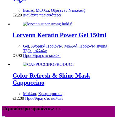
Βαφές
,
Μαλλιά
,
Οξυζενέ / Ντεκαπάζ
€
2,20
Διαβάστε περισσότερα
Lorvenn Keratin Power Gel 150ml
Gel
,
Ανδρικά Προιόντα
,
Μαλλιά
,
Προϊόντα styling
,
Τζέλ μαλλιών
€
9,90
Προσθήκη στο καλάθι
Color Refresh & Shine Mask
Cappuccino
Μαλλιά
,
Χρωμομάσκες
€
12,00
Προσθήκη στο καλάθι
Περισσότερα προϊόντα