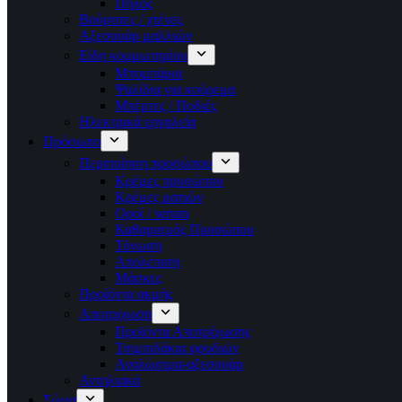
Πηλός
Βούρτσες / χτένες
Αξεσουάρ μαλλιών
Είδη κομμωτηρίου
Μπομπάρια
Ψαλίδια για κούρεμα
Μπέρτες / Ποδιές
Ηλεκτρικά εργαλεία
Πρόσωπο
Περιποίηση προσώπου
Κρέμες προσώπου
Κρέμες ματιών
Οροί / serum
Καθαρισμός Προσώπου
Τόνωση
Απολέπιση
Μάσκες
Προϊόντα ακμής
Αποτριχωση
Προϊόντα Αποτρίχωσης
Τσιμπιδάκια φρυδιών
Αναλώσιμα-αξεσουάρ
Αντηλιακά
Σώμα