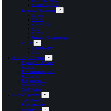
Θεραπείες νυχιών
Λοσιόν / Κρέμες
Εργαλεία / Αξεσουάρ
Πένσες
Ψαλίδια
Νυχοκόπτες
Λίμες
Buffers
Ράσπες / Ελαφρόπετρες
Nail art
Αυτοκόλλητα
Glitter
Αξεσουάρ / Διάφορα
Πορτοφόλια/Τσάντες
Νεσεσέρ
Βαλιτσάκια ομορφιάς
Καθρέπτες
Είδη καπνιστού
Σέτ Μπρελόκ
Σέτ Ταξιδίου
Ανδρικά Προιόντα
Τζέλ μαλλιών
Βαφές μαλλιών
Αποσμητικά