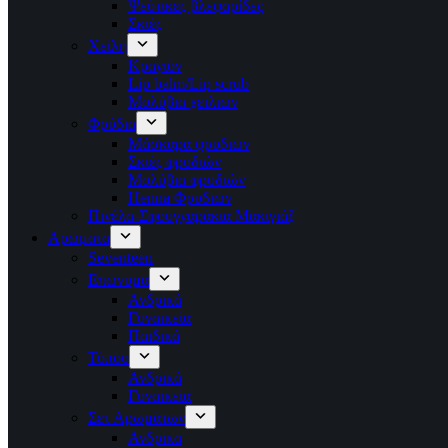
Ψεύτικες βλεφαρίδες
Σκιές
Χείλη
Κραγιόν
Lip balm/Lip scrub
Μολύβια χειλιών
Φρύδια
Μάσκαρα φρυδιών
Σκιές φρυδιών
Μολύβια φρυδιών
Henna Φρυδιών
Πινέλα-Σφουγγαράκια Μακιγιάζ
Αρώματα
Seventeen
Επώνυμα
Ανδρικά
Γυναικεία
Παιδικά
Τύπου
Ανδρικά
Γυναικεία
Σετ Αρωμάτων
Ανδρικα