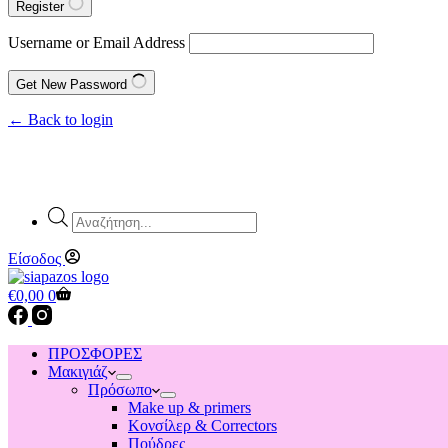
Register
Username or Email Address
Get New Password
← Back to login
Products
search
Είσοδος
Shopping
€
0,00
0
cart
ΠΡΟΣΦΟΡΕΣ
Μακιγιάζ
Πρόσωπο
Make up & primers
Κονσίλερ & Correctors
Πούδρες