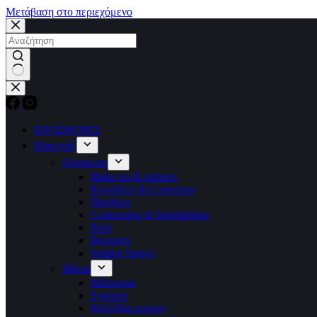
Μετάβαση στο περιεχόμενο
No
results
ΠΡΟΣΦΟΡΕΣ
Μακιγιάζ
Πρόσωπο
Make up & primers
Κονσίλερ & Correctors
Πούδρες
Contouring & highlighting
Ρούζ
Bronzers
Setting Sprays
Μάτια
Μάσκαρα
Eyeliner
Μολύβια ματιών