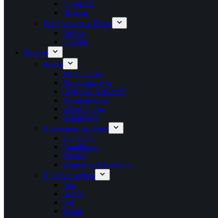
Γυναικεια
Παιδικα
Σετ Αρωματων Τύπου
Άνδρας
Γυναίκα
Μαλλιά
Βαφές
Με αμμωνία
Χωρίς αμμωνία
Οξυζενέ / Ντεκαπάζ
Χρωμομάσκες
κάλυψη ρίζας
Περμανάντ
Περιποίηση μαλλιών
Σαμπουάν
Conditioner
Μάσκες
Θεραπείες-Προστασία
Προϊόντα styling
Λάκ
Αφρός
Gel
Κεριά