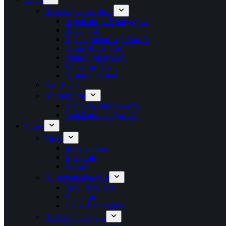
Περιποίηση σώματος
Αφρόλουτρο/Σφουγγάρια
Body mist
Κρέμες σώματος \ Λοσιόν
Scrub \ Body Oils
Ευαίσθητη περιοχή
Αδυνατιστικά
Αυτομαυριστικά
Αντηλιακά
Αποτρίχωση
Προϊοντα αποτριχωσης
Αναλώσιμα / αξεσουάρ
Νύχια
Μανό
Βάσεις / Tops
Χρώματα
Ασετόν
Ημιμόνιμα βερνίκια
Base / Top coat
Χρώματα
Φουρνάκια νυχιών
Περιποίηση άκρων