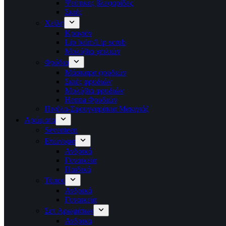
Ψεύτικες βλεφαρίδες
Σκιές
Χείλη
Κραγιόν
Lip balm/Lip scrub
Μολύβια χειλιών
Φρύδια
Μάσκαρα φρυδιών
Σκιές φρυδιών
Μολύβια φρυδιών
Henna Φρυδιών
Πινέλα-Σφουγγαράκια Μακιγιάζ
Αρώματα
Seventeen
Επώνυμα
Ανδρικά
Γυναικεία
Παιδικά
Τύπου
Ανδρικά
Γυναικεία
Σετ Αρωμάτων
Ανδρικα