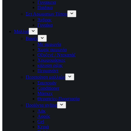
Γυναικεια
Παιδικα
Σετ Αρωματων Τύπου
Άνδρας
Γυναίκα
Μαλλιά
Βαφές
Με αμμωνία
Χωρίς αμμωνία
Οξυζενέ / Ντεκαπάζ
Χρωμομάσκες
κάλυψη ρίζας
Περμανάντ
Περιποίηση μαλλιών
Σαμπουάν
Conditioner
Μάσκες
Θεραπείες-Προστασία
Προϊόντα styling
Λάκ
Αφρός
Gel
Κεριά