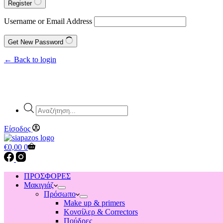
Register
Username or Email Address
Get New Password
← Back to login
Products
search
Είσοδος
Shopping
€
0,00
0
cart
ΠΡΟΣΦΟΡΕΣ
Μακιγιάζ
Πρόσωπο
Make up & primers
Κονσίλερ & Correctors
Πούδρες