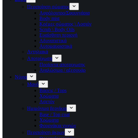
Περιποίηση σώματος
Αφρόλουτρο/Σφουγγάρια
Body mist
Κρέμες σώματος \ Λοσιόν
Scrub \ Body Oils
Ευαίσθητη περιοχή
Αδυνατιστικά
Αυτομαυριστικά
Αντηλιακά
Αποτρίχωση
Προϊοντα αποτριχωσης
Αναλώσιμα / αξεσουάρ
Νύχια
Μανό
Βάσεις / Tops
Χρώματα
Ασετόν
Ημιμόνιμα βερνίκια
Base / Top coat
Χρώματα
Φουρνάκια νυχιών
Περιποίηση άκρων