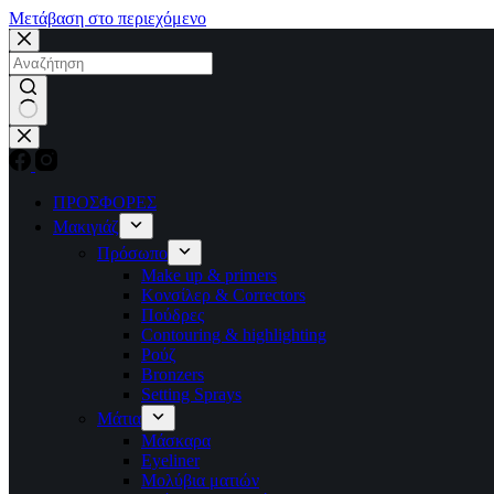
Μετάβαση στο περιεχόμενο
No
results
ΠΡΟΣΦΟΡΕΣ
Μακιγιάζ
Πρόσωπο
Make up & primers
Κονσίλερ & Correctors
Πούδρες
Contouring & highlighting
Ρούζ
Bronzers
Setting Sprays
Μάτια
Μάσκαρα
Eyeliner
Μολύβια ματιών