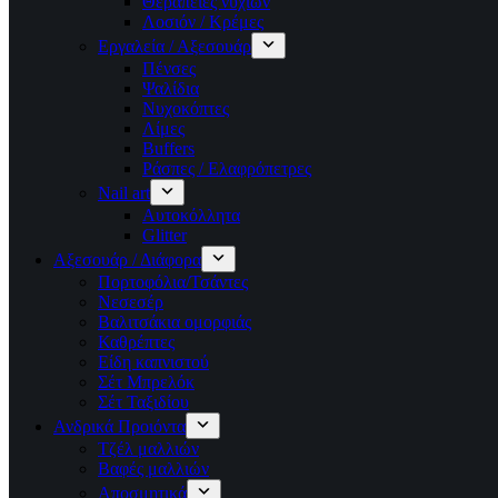
Θεραπείες νυχιών
Λοσιόν / Κρέμες
Εργαλεία / Αξεσουάρ
Πένσες
Ψαλίδια
Νυχοκόπτες
Λίμες
Buffers
Ράσπες / Ελαφρόπετρες
Nail art
Αυτοκόλλητα
Glitter
Αξεσουάρ / Διάφορα
Πορτοφόλια/Τσάντες
Νεσεσέρ
Βαλιτσάκια ομορφιάς
Καθρέπτες
Είδη καπνιστού
Σέτ Μπρελόκ
Σέτ Ταξιδίου
Ανδρικά Προιόντα
Τζέλ μαλλιών
Βαφές μαλλιών
Αποσμητικά