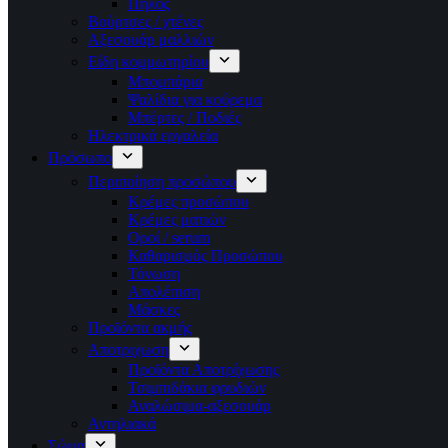
Πηλός
Βούρτσες / χτένες
Αξεσουάρ μαλλιών
Είδη κομμωτηρίου
Μπομπάρια
Ψαλίδια για κούρεμα
Μπέρτες / Ποδιές
Ηλεκτρικά εργαλεία
Πρόσωπο
Περιποίηση προσώπου
Κρέμες προσώπου
Κρέμες ματιών
Οροί / serum
Καθαρισμός Προσώπου
Τόνωση
Απολέπιση
Μάσκες
Προϊόντα ακμής
Αποτριχωση
Προϊόντα Αποτρίχωσης
Τσιμπιδάκια φρυδιών
Αναλώσιμα-αξεσουάρ
Αντηλιακά
Σώμα