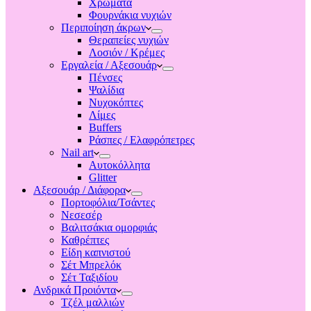
Χρώματα
Φουρνάκια νυχιών
Περιποίηση άκρων
Θεραπείες νυχιών
Λοσιόν / Κρέμες
Εργαλεία / Αξεσουάρ
Πένσες
Ψαλίδια
Νυχοκόπτες
Λίμες
Buffers
Ράσπες / Ελαφρόπετρες
Nail art
Αυτοκόλλητα
Glitter
Αξεσουάρ / Διάφορα
Πορτοφόλια/Τσάντες
Νεσεσέρ
Βαλιτσάκια ομορφιάς
Καθρέπτες
Είδη καπνιστού
Σέτ Μπρελόκ
Σέτ Ταξιδίου
Ανδρικά Προιόντα
Τζέλ μαλλιών