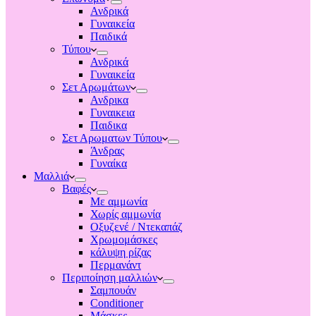
Ανδρικά
Γυναικεία
Παιδικά
Τύπου
Ανδρικά
Γυναικεία
Σετ Αρωμάτων
Ανδρικα
Γυναικεια
Παιδικα
Σετ Αρωματων Τύπου
Άνδρας
Γυναίκα
Μαλλιά
Βαφές
Με αμμωνία
Χωρίς αμμωνία
Οξυζενέ / Ντεκαπάζ
Χρωμομάσκες
κάλυψη ρίζας
Περμανάντ
Περιποίηση μαλλιών
Σαμπουάν
Conditioner
Μάσκες