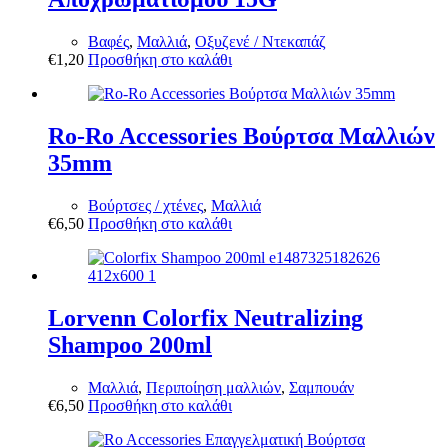
Βαφές
,
Μαλλιά
,
Οξυζενέ / Ντεκαπάζ
€
1,20
Προσθήκη στο καλάθι
Ro-Ro Accessories Βούρτσα Μαλλιών
35mm
Βούρτσες / χτένες
,
Μαλλιά
€
6,50
Προσθήκη στο καλάθι
Lorvenn Colorfix Neutralizing
Shampoo 200ml
Μαλλιά
,
Περιποίηση μαλλιών
,
Σαμπουάν
€
6,50
Προσθήκη στο καλάθι