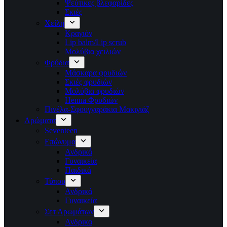
Ψεύτικες βλεφαρίδες
Σκιές
Χείλη
Κραγιόν
Lip balm/Lip scrub
Μολύβια χειλιών
Φρύδια
Μάσκαρα φρυδιών
Σκιές φρυδιών
Μολύβια φρυδιών
Henna Φρυδιών
Πινέλα-Σφουγγαράκια Μακιγιάζ
Αρώματα
Seventeen
Επώνυμα
Ανδρικά
Γυναικεία
Παιδικά
Τύπου
Ανδρικά
Γυναικεία
Σετ Αρωμάτων
Ανδρικα