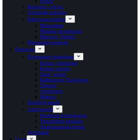
Πηλός
Βούρτσες / χτένες
Αξεσουάρ μαλλιών
Είδη κομμωτηρίου
Μπομπάρια
Ψαλίδια για κούρεμα
Μπέρτες / Ποδιές
Ηλεκτρικά εργαλεία
Πρόσωπο
Περιποίηση προσώπου
Κρέμες προσώπου
Κρέμες ματιών
Οροί / serum
Καθαρισμός Προσώπου
Τόνωση
Απολέπιση
Μάσκες
Προϊόντα ακμής
Αποτριχωση
Προϊόντα Αποτρίχωσης
Τσιμπιδάκια φρυδιών
Αναλώσιμα-αξεσουάρ
Αντηλιακά
Σώμα