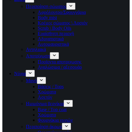
Περιποίηση σώματος
Αφρόλουτρο/Σφουγγάρια
Body mist
Κρέμες σώματος \ Λοσιόν
Scrub \ Body Oils
Ευαίσθητη περιοχή
Αδυνατιστικά
Αυτομαυριστικά
Αντηλιακά
Αποτρίχωση
Προϊοντα αποτριχωσης
Αναλώσιμα / αξεσουάρ
Νύχια
Μανό
Βάσεις / Tops
Χρώματα
Ασετόν
Ημιμόνιμα βερνίκια
Base / Top coat
Χρώματα
Φουρνάκια νυχιών
Περιποίηση άκρων