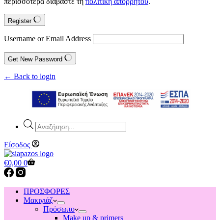
περισσότερα διαβάστε τη
πολιτική απορρήτου
.
Register
Username or Email Address
Get New Password
← Back to login
Products
search
Είσοδος
Shopping
€
0,00
0
cart
ΠΡΟΣΦΟΡΕΣ
Μακιγιάζ
Πρόσωπο
Make up & primers