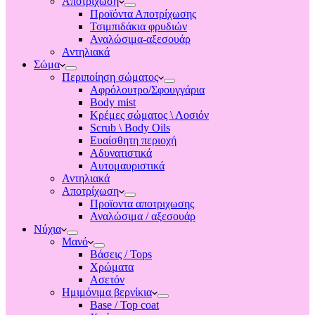
Αποτριχωση
Προϊόντα Αποτρίχωσης
Τσιμπιδάκια φρυδιών
Αναλώσιμα-αξεσουάρ
Αντηλιακά
Σώμα
Περιποίηση σώματος
Αφρόλουτρο/Σφουγγάρια
Body mist
Κρέμες σώματος \ Λοσιόν
Scrub \ Body Oils
Ευαίσθητη περιοχή
Αδυνατιστικά
Αυτομαυριστικά
Αντηλιακά
Αποτρίχωση
Προϊοντα αποτριχωσης
Αναλώσιμα / αξεσουάρ
Νύχια
Μανό
Βάσεις / Tops
Χρώματα
Ασετόν
Ημιμόνιμα βερνίκια
Base / Top coat