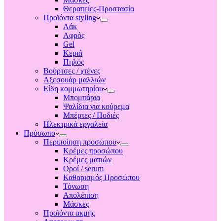
Θεραπείες-Προστασία
Προϊόντα styling
Λάκ
Αφρός
Gel
Κεριά
Πηλός
Βούρτσες / χτένες
Αξεσουάρ μαλλιών
Είδη κομμωτηρίου
Μπομπάρια
Ψαλίδια για κούρεμα
Μπέρτες / Ποδιές
Ηλεκτρικά εργαλεία
Πρόσωπο
Περιποίηση προσώπου
Κρέμες προσώπου
Κρέμες ματιών
Οροί / serum
Καθαρισμός Προσώπου
Τόνωση
Απολέπιση
Μάσκες
Προϊόντα ακμής