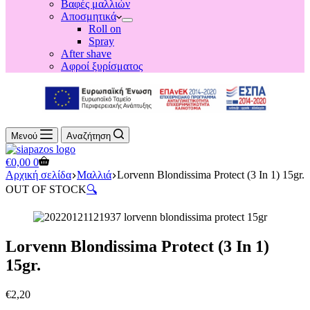
Βαφές μαλλιών
Αποσμητικά
Roll on
Spray
After shave
Αφροί ξυρίσματος
Μενού
Αναζήτηση
Shopping
€
0,00
0
cart
Αρχική σελίδα
Μαλλιά
Lorvenn Blondissima Protect (3 In 1) 15gr.
OUT OF STOCK
🔍
Lorvenn Blondissima Protect (3 In 1)
15gr.
€
2,20