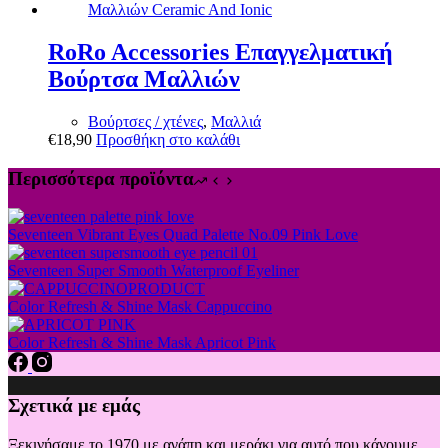
RoRo Accessories Επαγγελματική
Βούρτσα Μαλλιών
Βούρτσες / χτένες
,
Μαλλιά
€
18,90
Προσθήκη στο καλάθι
Περισσότερα προϊόντα
Seventeen Vibrant Eyes Quad Palette No.09 Pink Love
Seventeen Super Smooth Waterproof Eyeliner
Color Refresh & Shine Mask Cappuccino
Color Refresh & Shine Mask Apricot Pink
Σχετικά με εμάς
Ξεκινήσαμε το 1970 με αγάπη και μεράκι για αυτό που κάνουμε.