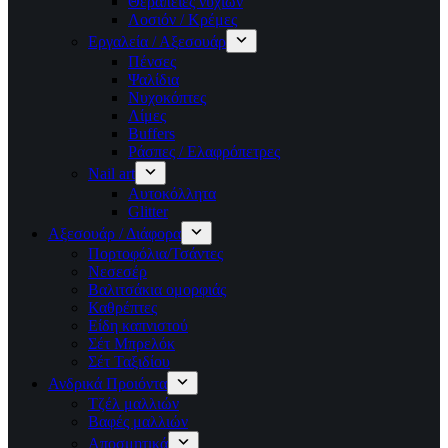
Θεραπείες νυχιών
Λοσιόν / Κρέμες
Εργαλεία / Αξεσουάρ
Πένσες
Ψαλίδια
Νυχοκόπτες
Λίμες
Buffers
Ράσπες / Ελαφρόπετρες
Nail art
Αυτοκόλλητα
Glitter
Αξεσουάρ / Διάφορα
Πορτοφόλια/Τσάντες
Νεσεσέρ
Βαλιτσάκια ομορφιάς
Καθρέπτες
Είδη καπνιστού
Σέτ Μπρελόκ
Σέτ Ταξιδίου
Ανδρικά Προιόντα
Τζέλ μαλλιών
Βαφές μαλλιών
Αποσμητικά