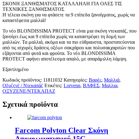
ΣΚΟΝΗ ΞΑΝΘΙΣΜΑΤΟΣ ΚΑΤΑΛΛΗΛΗ ΓΙΑ ΟΛΕΣ ΤΙΣ
ΤΕΧΝΙΚΕΣ ΞΑΝΘΙΣΜΑΤΟΣ
Η τέλεια σκόνη για να φτάσετε τα 9 επίπεδα ξανοίγματος, χωρίς να
καταστέφειτα μαλλιά!
Το νέο BLONDISSIMA PROTECT είναι μια σκόνη ντεκαπάζ, που
ξανοίγει έως και 9 επίπεδα χωρίς να καταστρέφει τη δομή των
μαλλιών. Τα μαλλιά, ακόμα και τα πιο εύθραυστα, προστατεύονται
από τις ισχυρές δράσεις οξέων σακχάρου και πολυσακχαριτών που
εξάγονται από φυτά και φρούτα. Το νέο BLONDISSIMA
PROTECT αφήνει αποτέλεσμα απαλό, με απαράμιλλη λάμψη.
Εξαντλημένο
Κωδικός προϊόντος:
11811032
Κατηγορίες:
Βαφές
,
Μαλλιά
,
Οξυζενέ / Ντεκαπάζ
Ετικέτες:
Lorvenn
,
ΒΑΦΕΣ
,
Μαλλια
,
ΟΞΥΖΕΝΕ/ΝΤΕΚΑΠΑΖ
Σχετικά προϊόντα
Farcom Polyton Clear Σκόνη
Αποχρωματισμού 15G