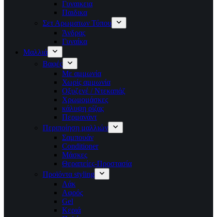
Γυναικεια
Παιδικα
Σετ Αρωματων Τύπου
Άνδρας
Γυναίκα
Μαλλιά
Βαφές
Με αμμωνία
Χωρίς αμμωνία
Οξυζενέ / Ντεκαπάζ
Χρωμομάσκες
κάλυψη ρίζας
Περμανάντ
Περιποίηση μαλλιών
Σαμπουάν
Conditioner
Μάσκες
Θεραπείες-Προστασία
Προϊόντα styling
Λάκ
Αφρός
Gel
Κεριά