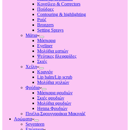
Κονσίλερ & Correctors
Πούδρες
Contouring & highlighting
Ρούζ
Bronzers
Setting Sprays
Μάτια
Μάσκαρα
Eyeliner
Μολύβια ματιών
Ψεύτικες βλεφαρίδες
Σκιές
Χείλη
Κραγιόν
Lip balm/Lip scrub
Μολύβια χειλιών
Φρύδια
Μάσκαρα φρυδιών
Σκιές φρυδιών
Μολύβια φρυδιών
Henna Φρυδιών
Πινέλα-Σφουγγαράκια Μακιγιάζ
Αρώματα
Seventeen
Επώνυμα