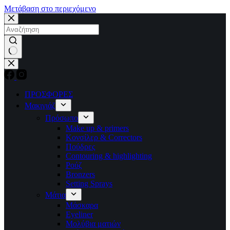
Μετάβαση στο περιεχόμενο
No
results
ΠΡΟΣΦΟΡΕΣ
Μακιγιάζ
Πρόσωπο
Make up & primers
Κονσίλερ & Correctors
Πούδρες
Contouring & highlighting
Ρούζ
Bronzers
Setting Sprays
Μάτια
Μάσκαρα
Eyeliner
Μολύβια ματιών