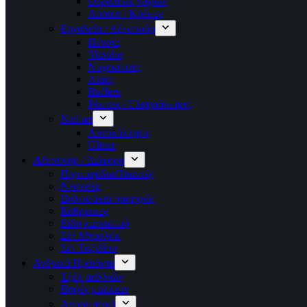
Θεραπείες νυχιών
Λοσιόν / Κρέμες
Εργαλεία / Αξεσουάρ
Πένσες
Ψαλίδια
Νυχοκόπτες
Λίμες
Buffers
Ράσπες / Ελαφρόπετρες
Nail art
Αυτοκόλλητα
Glitter
Αξεσουάρ / Διάφορα
Πορτοφόλια/Τσάντες
Νεσεσέρ
Βαλιτσάκια ομορφιάς
Καθρέπτες
Είδη καπνιστού
Σέτ Μπρελόκ
Σέτ Ταξιδίου
Ανδρικά Προιόντα
Τζέλ μαλλιών
Βαφές μαλλιών
Αποσμητικά