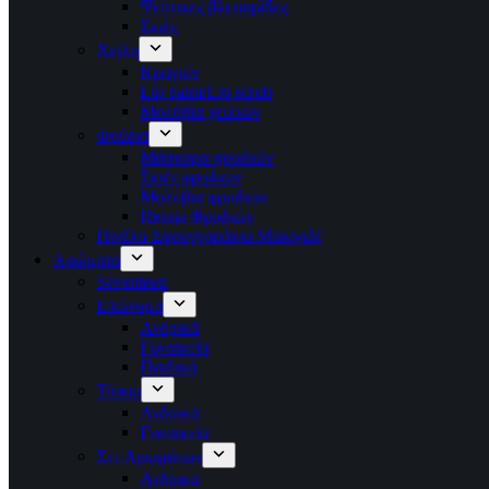
Ψεύτικες βλεφαρίδες
Σκιές
Χείλη
Κραγιόν
Lip balm/Lip scrub
Μολύβια χειλιών
Φρύδια
Μάσκαρα φρυδιών
Σκιές φρυδιών
Μολύβια φρυδιών
Henna Φρυδιών
Πινέλα-Σφουγγαράκια Μακιγιάζ
Αρώματα
Seventeen
Επώνυμα
Ανδρικά
Γυναικεία
Παιδικά
Τύπου
Ανδρικά
Γυναικεία
Σετ Αρωμάτων
Ανδρικα