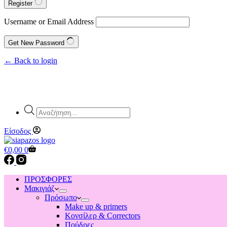
Register
Username or Email Address
Get New Password
← Back to login
Products
search
Είσοδος
Shopping
€
0,00
0
cart
ΠΡΟΣΦΟΡΕΣ
Μακιγιάζ
Πρόσωπο
Make up & primers
Κονσίλερ & Correctors
Πούδρες