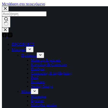
Μετάβαση στο περιεχόμενο
No
results
ΠΡΟΣΦΟΡΕΣ
Μακιγιάζ
Πρόσωπο
Make up & primers
Κονσίλερ & Correctors
Πούδρες
Contouring & highlighting
Ρούζ
Bronzers
Setting Sprays
Μάτια
Μάσκαρα
Eyeliner
Μολύβια ματιών