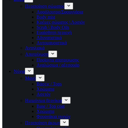
Περιποίηση σώματος
Αφρόλουτρο/Σφουγγάρια
Body mist
Κρέμες σώματος \ Λοσιόν
Scrub \ Body Oils
Ευαίσθητη περιοχή
Αδυνατιστικά
Αυτομαυριστικά
Αντηλιακά
Αποτρίχωση
Προϊοντα αποτριχωσης
Αναλώσιμα / αξεσουάρ
Νύχια
Μανό
Βάσεις / Tops
Χρώματα
Ασετόν
Ημιμόνιμα βερνίκια
Base / Top coat
Χρώματα
Φουρνάκια νυχιών
Περιποίηση άκρων