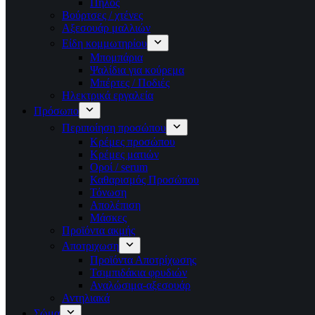
Πηλός
Βούρτσες / χτένες
Αξεσουάρ μαλλιών
Είδη κομμωτηρίου
Μπομπάρια
Ψαλίδια για κούρεμα
Μπέρτες / Ποδιές
Ηλεκτρικά εργαλεία
Πρόσωπο
Περιποίηση προσώπου
Κρέμες προσώπου
Κρέμες ματιών
Οροί / serum
Καθαρισμός Προσώπου
Τόνωση
Απολέπιση
Μάσκες
Προϊόντα ακμής
Αποτριχωση
Προϊόντα Αποτρίχωσης
Τσιμπιδάκια φρυδιών
Αναλώσιμα-αξεσουάρ
Αντηλιακά
Σώμα