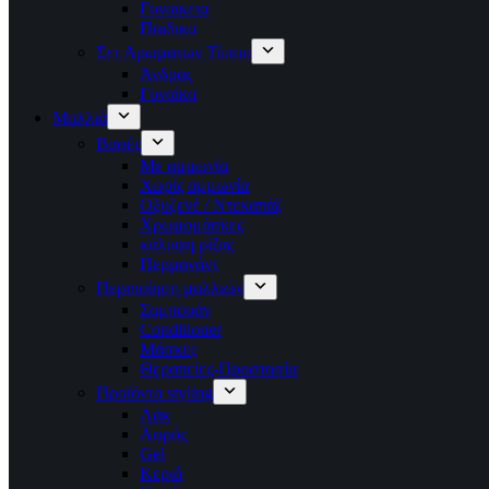
Γυναικεια
Παιδικα
Σετ Αρωματων Τύπου
Άνδρας
Γυναίκα
Μαλλιά
Βαφές
Με αμμωνία
Χωρίς αμμωνία
Οξυζενέ / Ντεκαπάζ
Χρωμομάσκες
κάλυψη ρίζας
Περμανάντ
Περιποίηση μαλλιών
Σαμπουάν
Conditioner
Μάσκες
Θεραπείες-Προστασία
Προϊόντα styling
Λάκ
Αφρός
Gel
Κεριά