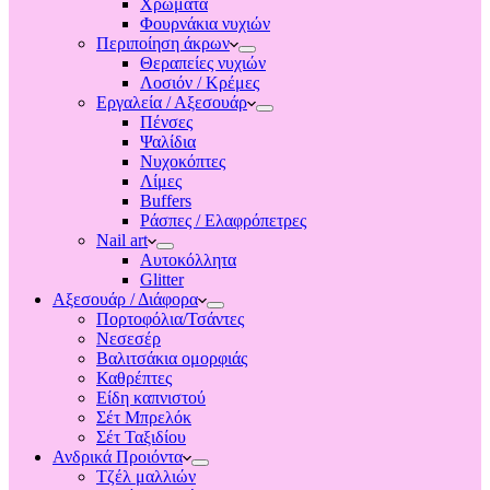
Χρώματα
Φουρνάκια νυχιών
Περιποίηση άκρων
Θεραπείες νυχιών
Λοσιόν / Κρέμες
Εργαλεία / Αξεσουάρ
Πένσες
Ψαλίδια
Νυχοκόπτες
Λίμες
Buffers
Ράσπες / Ελαφρόπετρες
Nail art
Αυτοκόλλητα
Glitter
Αξεσουάρ / Διάφορα
Πορτοφόλια/Τσάντες
Νεσεσέρ
Βαλιτσάκια ομορφιάς
Καθρέπτες
Είδη καπνιστού
Σέτ Μπρελόκ
Σέτ Ταξιδίου
Ανδρικά Προιόντα
Τζέλ μαλλιών