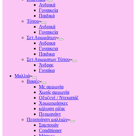
Ανδρικά
Γυναικεία
Παιδικά
Τύπου
Ανδρικά
Γυναικεία
Σετ Αρωμάτων
Ανδρικα
Γυναικεια
Παιδικα
Σετ Αρωματων Τύπου
Άνδρας
Γυναίκα
Μαλλιά
Βαφές
Με αμμωνία
Χωρίς αμμωνία
Οξυζενέ / Ντεκαπάζ
Χρωμομάσκες
κάλυψη ρίζας
Περμανάντ
Περιποίηση μαλλιών
Σαμπουάν
Conditioner
Μάσκες