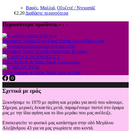
Βαφές
,
Μαλλιά
,
Οξυζενέ / Ντεκαπάζ
€
2,20
Διαβάστε περισσότερα
Περισσότερα προϊόντα
Seventeen Vibrant Eyes Quad Palette No.09 Pink Love
Seventeen Super Smooth Waterproof Eyeliner
Color Refresh & Shine Mask Cappuccino
Color Refresh & Shine Mask Apricot Pink
Σχετικά με εμάς
Ξεκινήσαμε το 1970 με αγάπη και μεράκι για αυτό που κάνουμε.
Σήμερα, μερικές δεκαετίες μετά, παραμένουμε πιστοί στο όραμα
μας με την ίδια αγάπη και το ίδιο μεράκι που μας ανέδειξε.
Επισκεφτείτε το φυσικό μας κατάστημα στην οδό Μεγάλου
Αλεξάνδρου 43 για να μας γνωρίσετε απο κοντά.