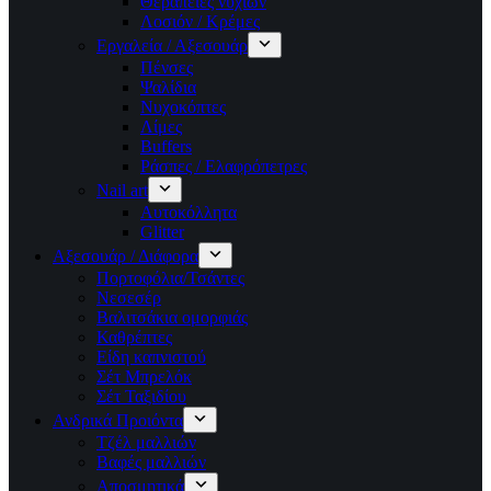
Θεραπείες νυχιών
Λοσιόν / Κρέμες
Εργαλεία / Αξεσουάρ
Πένσες
Ψαλίδια
Νυχοκόπτες
Λίμες
Buffers
Ράσπες / Ελαφρόπετρες
Nail art
Αυτοκόλλητα
Glitter
Αξεσουάρ / Διάφορα
Πορτοφόλια/Τσάντες
Νεσεσέρ
Βαλιτσάκια ομορφιάς
Καθρέπτες
Είδη καπνιστού
Σέτ Μπρελόκ
Σέτ Ταξιδίου
Ανδρικά Προιόντα
Τζέλ μαλλιών
Βαφές μαλλιών
Αποσμητικά