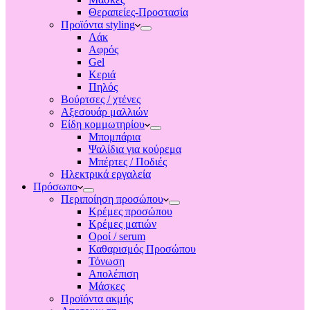
Θεραπείες-Προστασία
Προϊόντα styling
Λάκ
Αφρός
Gel
Κεριά
Πηλός
Βούρτσες / χτένες
Αξεσουάρ μαλλιών
Είδη κομμωτηρίου
Μπομπάρια
Ψαλίδια για κούρεμα
Μπέρτες / Ποδιές
Ηλεκτρικά εργαλεία
Πρόσωπο
Περιποίηση προσώπου
Κρέμες προσώπου
Κρέμες ματιών
Οροί / serum
Καθαρισμός Προσώπου
Τόνωση
Απολέπιση
Μάσκες
Προϊόντα ακμής