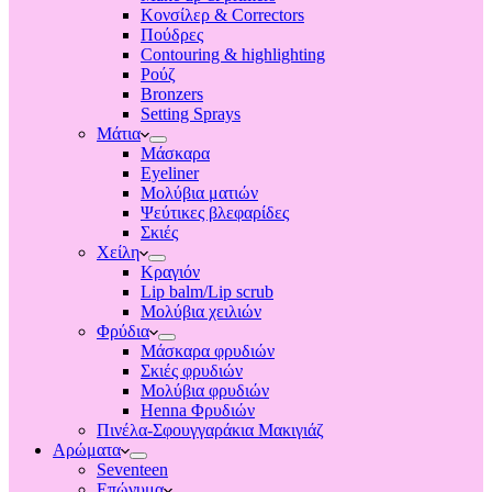
Κονσίλερ & Correctors
Πούδρες
Contouring & highlighting
Ρούζ
Bronzers
Setting Sprays
Μάτια
Μάσκαρα
Eyeliner
Μολύβια ματιών
Ψεύτικες βλεφαρίδες
Σκιές
Χείλη
Κραγιόν
Lip balm/Lip scrub
Μολύβια χειλιών
Φρύδια
Μάσκαρα φρυδιών
Σκιές φρυδιών
Μολύβια φρυδιών
Henna Φρυδιών
Πινέλα-Σφουγγαράκια Μακιγιάζ
Αρώματα
Seventeen
Επώνυμα