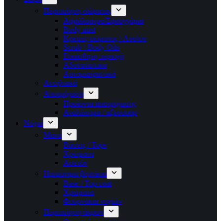
Περιποίηση σώματος
Αφρόλουτρο/Σφουγγάρια
Body mist
Κρέμες σώματος \ Λοσιόν
Scrub \ Body Oils
Ευαίσθητη περιοχή
Αδυνατιστικά
Αυτομαυριστικά
Αντηλιακά
Αποτρίχωση
Προϊοντα αποτριχωσης
Αναλώσιμα / αξεσουάρ
Νύχια
Μανό
Βάσεις / Tops
Χρώματα
Ασετόν
Ημιμόνιμα βερνίκια
Base / Top coat
Χρώματα
Φουρνάκια νυχιών
Περιποίηση άκρων