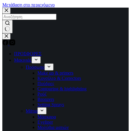
Μετάβαση στο περιεχόμενο
No
results
ΠΡΟΣΦΟΡΕΣ
Μακιγιάζ
Πρόσωπο
Make up & primers
Κονσίλερ & Correctors
Πούδρες
Contouring & highlighting
Ρούζ
Bronzers
Setting Sprays
Μάτια
Μάσκαρα
Eyeliner
Μολύβια ματιών