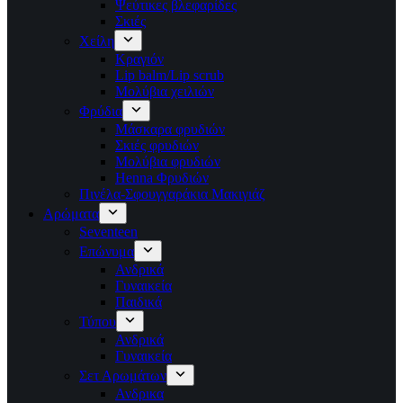
Ψεύτικες βλεφαρίδες
Σκιές
Χείλη
Κραγιόν
Lip balm/Lip scrub
Μολύβια χειλιών
Φρύδια
Μάσκαρα φρυδιών
Σκιές φρυδιών
Μολύβια φρυδιών
Henna Φρυδιών
Πινέλα-Σφουγγαράκια Μακιγιάζ
Αρώματα
Seventeen
Επώνυμα
Ανδρικά
Γυναικεία
Παιδικά
Τύπου
Ανδρικά
Γυναικεία
Σετ Αρωμάτων
Ανδρικα