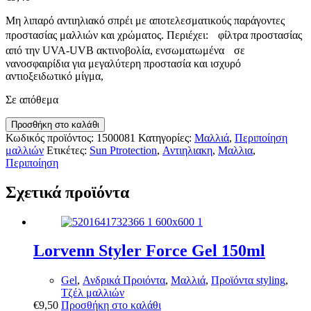
Μη λιπαρό αντιηλιακό σπρέι με αποτελεσματικούς παράγοντες
προστασίας μαλλιών και χρώματος. Περιέχει: φίλτρα προστασίας
από την UVA-UVB ακτινοβολία, ενσωματωμένα σε
νανοσφαιρίδια για μεγαλύτερη προστασία και ισχυρό
αντιοξειδωτικό μίγμα,
Σε απόθεμα
Lorvenn
Προσθήκη στο καλάθι
Salon
Κωδικός προϊόντος:
1500081
Κατηγορίες:
Μαλλιά
,
Περιποίηση
Exclusive
μαλλιών
Ετικέτες:
Sun Ptrotection
,
Αντιηλιακη
,
Μαλλια
,
Sun
Περιποίηση
Protection
(Αντηλιακό
Σχετικά προϊόντα
Μαλλιών)
Spray
120ml
ποσότητα
Lorvenn Styler Force Gel 150ml
Gel
,
Ανδρικά Προιόντα
,
Μαλλιά
,
Προϊόντα styling
,
Τζέλ μαλλιών
€
9,50
Προσθήκη στο καλάθι