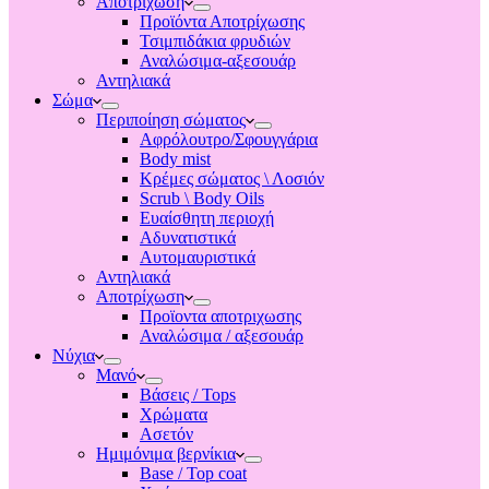
Αποτριχωση
Προϊόντα Αποτρίχωσης
Τσιμπιδάκια φρυδιών
Αναλώσιμα-αξεσουάρ
Αντηλιακά
Σώμα
Περιποίηση σώματος
Αφρόλουτρο/Σφουγγάρια
Body mist
Κρέμες σώματος \ Λοσιόν
Scrub \ Body Oils
Ευαίσθητη περιοχή
Αδυνατιστικά
Αυτομαυριστικά
Αντηλιακά
Αποτρίχωση
Προϊοντα αποτριχωσης
Αναλώσιμα / αξεσουάρ
Νύχια
Μανό
Βάσεις / Tops
Χρώματα
Ασετόν
Ημιμόνιμα βερνίκια
Base / Top coat