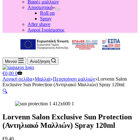
Βαφές μαλλιών
Αποσμητικά
Roll on
Spray
After shave
Αφροί ξυρίσματος
Μενού
Αναζήτηση
Shopping
€
0,00
0
cart
Αρχική σελίδα
Μαλλιά
Περιποίηση μαλλιών
Lorvenn Salon
Exclusive Sun Protection (Αντηλιακό Μαλλιών) Spray 120ml
🔍
Lorvenn Salon Exclusive Sun Protection
(Αντηλιακό Μαλλιών) Spray 120ml
€
9,40