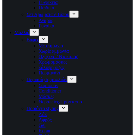
Γυναικεια
Παιδικα
Σετ Αρωματων Τύπου
Άνδρας
Γυναίκα
Μαλλιά
Βαφές
Με αμμωνία
Χωρίς αμμωνία
Οξυζενέ / Ντεκαπάζ
Χρωμομάσκες
κάλυψη ρίζας
Περμανάντ
Περιποίηση μαλλιών
Σαμπουάν
Conditioner
Μάσκες
Θεραπείες-Προστασία
Προϊόντα styling
Λάκ
Αφρός
Gel
Κεριά