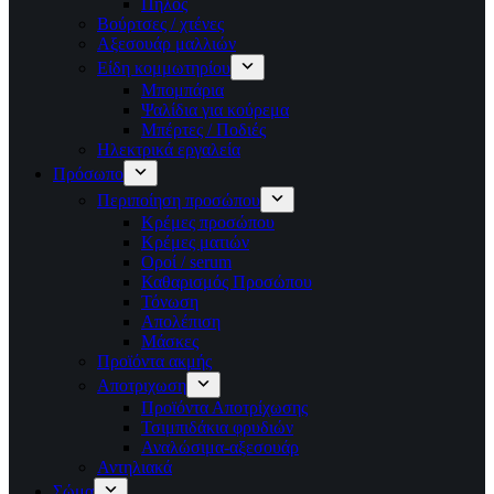
Πηλός
Βούρτσες / χτένες
Αξεσουάρ μαλλιών
Είδη κομμωτηρίου
Μπομπάρια
Ψαλίδια για κούρεμα
Μπέρτες / Ποδιές
Ηλεκτρικά εργαλεία
Πρόσωπο
Περιποίηση προσώπου
Κρέμες προσώπου
Κρέμες ματιών
Οροί / serum
Καθαρισμός Προσώπου
Τόνωση
Απολέπιση
Μάσκες
Προϊόντα ακμής
Αποτριχωση
Προϊόντα Αποτρίχωσης
Τσιμπιδάκια φρυδιών
Αναλώσιμα-αξεσουάρ
Αντηλιακά
Σώμα