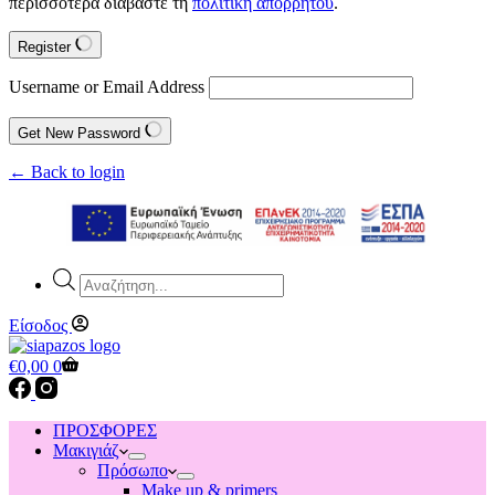
περισσότερα διαβάστε τη
πολιτική απορρήτου
.
Register
Username or Email Address
Get New Password
← Back to login
Products
search
Είσοδος
Shopping
€
0,00
0
cart
ΠΡΟΣΦΟΡΕΣ
Μακιγιάζ
Πρόσωπο
Make up & primers