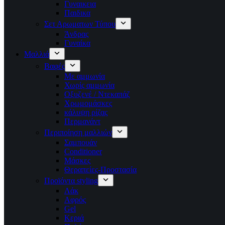
Γυναικεια
Παιδικα
Σετ Αρωματων Τύπου
Άνδρας
Γυναίκα
Μαλλιά
Βαφές
Με αμμωνία
Χωρίς αμμωνία
Οξυζενέ / Ντεκαπάζ
Χρωμομάσκες
κάλυψη ρίζας
Περμανάντ
Περιποίηση μαλλιών
Σαμπουάν
Conditioner
Μάσκες
Θεραπείες-Προστασία
Προϊόντα styling
Λάκ
Αφρός
Gel
Κεριά