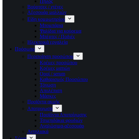
Πηλός
Βούρτσες / χτένες
Αξεσουάρ μαλλιών
Είδη κομμωτηρίου
Μπομπάρια
Ψαλίδια για κούρεμα
Μπέρτες / Ποδιές
Ηλεκτρικά εργαλεία
Πρόσωπο
Περιποίηση προσώπου
Κρέμες προσώπου
Κρέμες ματιών
Οροί / serum
Καθαρισμός Προσώπου
Τόνωση
Απολέπιση
Μάσκες
Προϊόντα ακμής
Αποτριχωση
Προϊόντα Αποτρίχωσης
Τσιμπιδάκια φρυδιών
Αναλώσιμα-αξεσουάρ
Αντηλιακά
Σώμα