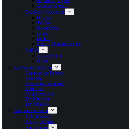
Θεραπείες νυχιών
Λοσιόν / Κρέμες
Εργαλεία / Αξεσουάρ
Πένσες
Ψαλίδια
Νυχοκόπτες
Λίμες
Buffers
Ράσπες / Ελαφρόπετρες
Nail art
Αυτοκόλλητα
Glitter
Αξεσουάρ / Διάφορα
Πορτοφόλια/Τσάντες
Νεσεσέρ
Βαλιτσάκια ομορφιάς
Καθρέπτες
Είδη καπνιστού
Σέτ Μπρελόκ
Σέτ Ταξιδίου
Ανδρικά Προιόντα
Τζέλ μαλλιών
Βαφές μαλλιών
Αποσμητικά