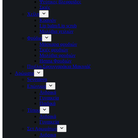
Ψεύτικες βλεφαρίδες
Σκιές
Χείλη
Κραγιόν
Lip balm/Lip scrub
Μολύβια χειλιών
Φρύδια
Μάσκαρα φρυδιών
Σκιές φρυδιών
Μολύβια φρυδιών
Henna Φρυδιών
Πινέλα-Σφουγγαράκια Μακιγιάζ
Αρώματα
Seventeen
Επώνυμα
Ανδρικά
Γυναικεία
Παιδικά
Τύπου
Ανδρικά
Γυναικεία
Σετ Αρωμάτων
Ανδρικα