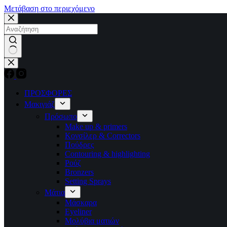
Μετάβαση στο περιεχόμενο
No
results
ΠΡΟΣΦΟΡΕΣ
Μακιγιάζ
Πρόσωπο
Make up & primers
Κονσίλερ & Correctors
Πούδρες
Contouring & highlighting
Ρούζ
Bronzers
Setting Sprays
Μάτια
Μάσκαρα
Eyeliner
Μολύβια ματιών