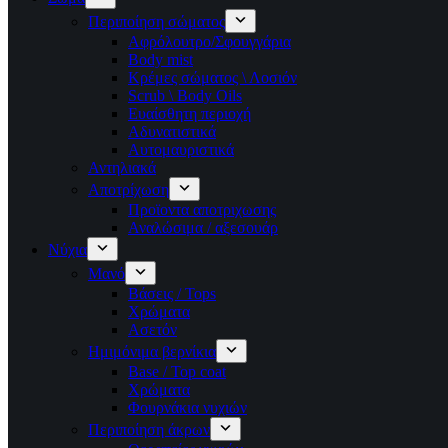
Περιποίηση σώματος
Αφρόλουτρο/Σφουγγάρια
Body mist
Κρέμες σώματος \ Λοσιόν
Scrub \ Body Oils
Ευαίσθητη περιοχή
Αδυνατιστικά
Αυτομαυριστικά
Αντηλιακά
Αποτρίχωση
Προϊοντα αποτριχωσης
Αναλώσιμα / αξεσουάρ
Νύχια
Μανό
Βάσεις / Tops
Χρώματα
Ασετόν
Ημιμόνιμα βερνίκια
Base / Top coat
Χρώματα
Φουρνάκια νυχιών
Περιποίηση άκρων