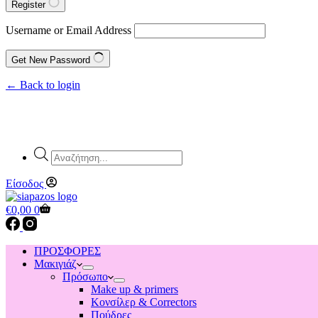
Register
Username or Email Address
Get New Password
← Back to login
Products
search
Είσοδος
Shopping
€
0,00
0
cart
ΠΡΟΣΦΟΡΕΣ
Μακιγιάζ
Πρόσωπο
Make up & primers
Κονσίλερ & Correctors
Πούδρες