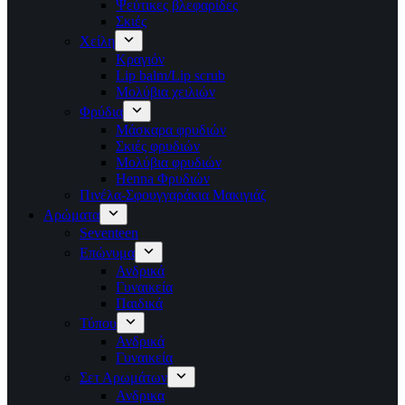
Ψεύτικες βλεφαρίδες
Σκιές
Χείλη
Κραγιόν
Lip balm/Lip scrub
Μολύβια χειλιών
Φρύδια
Μάσκαρα φρυδιών
Σκιές φρυδιών
Μολύβια φρυδιών
Henna Φρυδιών
Πινέλα-Σφουγγαράκια Μακιγιάζ
Αρώματα
Seventeen
Επώνυμα
Ανδρικά
Γυναικεία
Παιδικά
Τύπου
Ανδρικά
Γυναικεία
Σετ Αρωμάτων
Ανδρικα