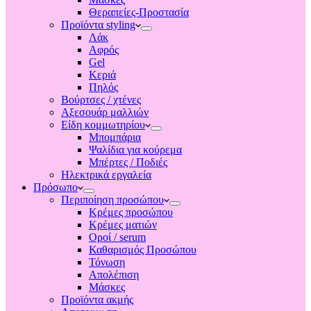
Θεραπείες-Προστασία
Προϊόντα styling
Λάκ
Αφρός
Gel
Κεριά
Πηλός
Βούρτσες / χτένες
Αξεσουάρ μαλλιών
Είδη κομμωτηρίου
Μπομπάρια
Ψαλίδια για κούρεμα
Μπέρτες / Ποδιές
Ηλεκτρικά εργαλεία
Πρόσωπο
Περιποίηση προσώπου
Κρέμες προσώπου
Κρέμες ματιών
Οροί / serum
Καθαρισμός Προσώπου
Τόνωση
Απολέπιση
Μάσκες
Προϊόντα ακμής