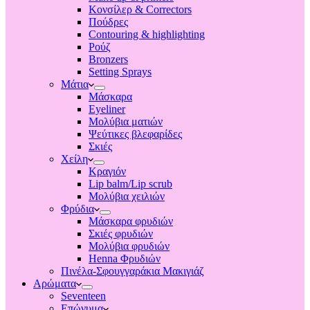
Κονσίλερ & Correctors
Πούδρες
Contouring & highlighting
Ρούζ
Bronzers
Setting Sprays
Μάτια
Μάσκαρα
Eyeliner
Μολύβια ματιών
Ψεύτικες βλεφαρίδες
Σκιές
Χείλη
Κραγιόν
Lip balm/Lip scrub
Μολύβια χειλιών
Φρύδια
Μάσκαρα φρυδιών
Σκιές φρυδιών
Μολύβια φρυδιών
Henna Φρυδιών
Πινέλα-Σφουγγαράκια Μακιγιάζ
Αρώματα
Seventeen
Επώνυμα