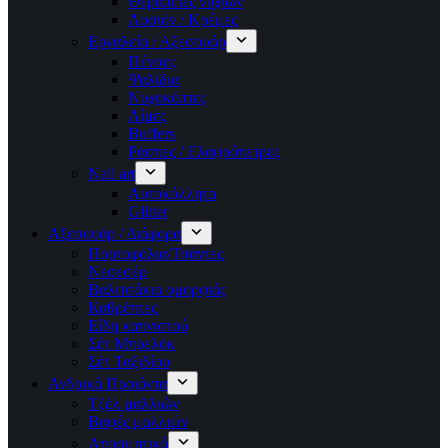
Θεραπείες νυχιών
Λοσιόν / Κρέμες
Εργαλεία / Αξεσουάρ
Πένσες
Ψαλίδια
Νυχοκόπτες
Λίμες
Buffers
Ράσπες / Ελαφρόπετρες
Nail art
Αυτοκόλλητα
Glitter
Αξεσουάρ / Διάφορα
Πορτοφόλια/Τσάντες
Νεσεσέρ
Βαλιτσάκια ομορφιάς
Καθρέπτες
Είδη καπνιστού
Σέτ Μπρελόκ
Σέτ Ταξιδίου
Ανδρικά Προιόντα
Τζέλ μαλλιών
Βαφές μαλλιών
Αποσμητικά