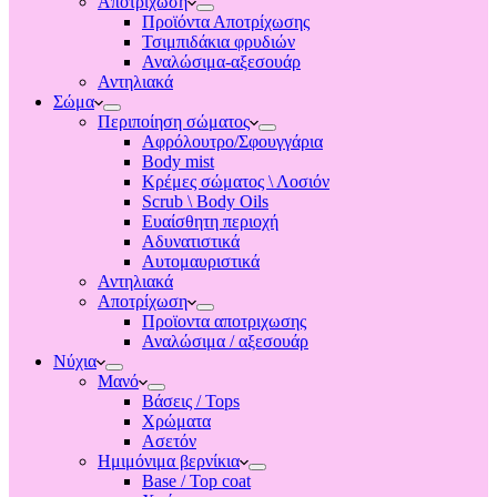
Αποτριχωση
Προϊόντα Αποτρίχωσης
Τσιμπιδάκια φρυδιών
Αναλώσιμα-αξεσουάρ
Αντηλιακά
Σώμα
Περιποίηση σώματος
Αφρόλουτρο/Σφουγγάρια
Body mist
Κρέμες σώματος \ Λοσιόν
Scrub \ Body Oils
Ευαίσθητη περιοχή
Αδυνατιστικά
Αυτομαυριστικά
Αντηλιακά
Αποτρίχωση
Προϊοντα αποτριχωσης
Αναλώσιμα / αξεσουάρ
Νύχια
Μανό
Βάσεις / Tops
Χρώματα
Ασετόν
Ημιμόνιμα βερνίκια
Base / Top coat