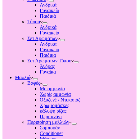
Ανδρικά
Γυναικεία
Παιδικά
Τύπου
Ανδρικά
Γυναικεία
Σετ Αρωμάτων
Ανδρικα
Γυναικεια
Παιδικα
Σετ Αρωματων Τύπου
Άνδρας
Γυναίκα
Μαλλιά
Βαφές
Με αμμωνία
Χωρίς αμμωνία
Οξυζενέ / Ντεκαπάζ
Χρωμομάσκες
κάλυψη ρίζας
Περμανάντ
Περιποίηση μαλλιών
Σαμπουάν
Conditioner
Μάσκες