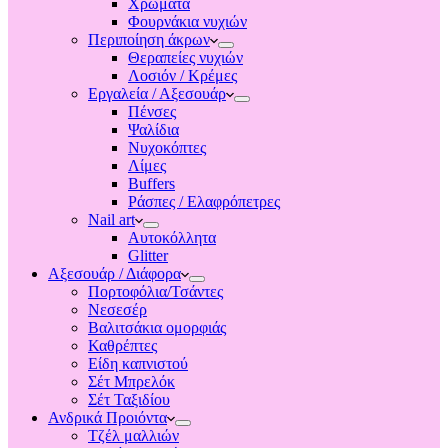
Χρώματα
Φουρνάκια νυχιών
Περιποίηση άκρων
Θεραπείες νυχιών
Λοσιόν / Κρέμες
Εργαλεία / Αξεσουάρ
Πένσες
Ψαλίδια
Νυχοκόπτες
Λίμες
Buffers
Ράσπες / Ελαφρόπετρες
Nail art
Αυτοκόλλητα
Glitter
Αξεσουάρ / Διάφορα
Πορτοφόλια/Τσάντες
Νεσεσέρ
Βαλιτσάκια ομορφιάς
Καθρέπτες
Είδη καπνιστού
Σέτ Μπρελόκ
Σέτ Ταξιδίου
Ανδρικά Προιόντα
Τζέλ μαλλιών