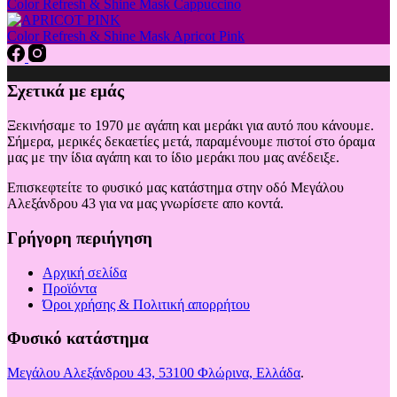
Color Refresh & Shine Mask Cappuccino
επιλεγούν
στη
Color Refresh & Shine Mask Apricot Pink
σελίδα
του
προϊόντος
Σχετικά με εμάς
Ξεκινήσαμε το 1970 με αγάπη και μεράκι για αυτό που κάνουμε.
Σήμερα, μερικές δεκαετίες μετά, παραμένουμε πιστοί στο όραμα
μας με την ίδια αγάπη και το ίδιο μεράκι που μας ανέδειξε.
Επισκεφτείτε το φυσικό μας κατάστημα στην οδό Μεγάλου
Αλεξάνδρου 43 για να μας γνωρίσετε απο κοντά.
Γρήγορη περιήγηση
Αρχική σελίδα
Προϊόντα
Όροι χρήσης & Πολιτική απορρήτου
Φυσικό κατάστημα
Μεγάλου Αλεξάνδρου 43, 53100 Φλώρινα, Ελλάδα
.