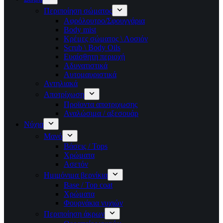
Περιποίηση σώματος
Αφρόλουτρο/Σφουγγάρια
Body mist
Κρέμες σώματος \ Λοσιόν
Scrub \ Body Oils
Ευαίσθητη περιοχή
Αδυνατιστικά
Αυτομαυριστικά
Αντηλιακά
Αποτρίχωση
Προϊοντα αποτριχωσης
Αναλώσιμα / αξεσουάρ
Νύχια
Μανό
Βάσεις / Tops
Χρώματα
Ασετόν
Ημιμόνιμα βερνίκια
Base / Top coat
Χρώματα
Φουρνάκια νυχιών
Περιποίηση άκρων