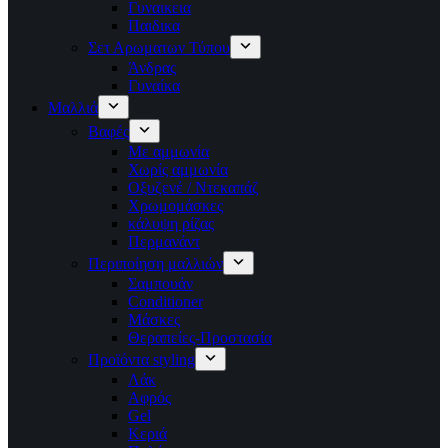
Γυναικεια
Παιδικα
Σετ Αρωματων Τύπου
Άνδρας
Γυναίκα
Μαλλιά
Βαφές
Με αμμωνία
Χωρίς αμμωνία
Οξυζενέ / Ντεκαπάζ
Χρωμομάσκες
κάλυψη ρίζας
Περμανάντ
Περιποίηση μαλλιών
Σαμπουάν
Conditioner
Μάσκες
Θεραπείες-Προστασία
Προϊόντα styling
Λάκ
Αφρός
Gel
Κεριά