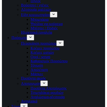
Πηλός
Βούρτσες / χτένες
Αξεσουάρ μαλλιών
Είδη κομμωτηρίου
Μπομπάρια
Ψαλίδια για κούρεμα
Μπέρτες / Ποδιές
Ηλεκτρικά εργαλεία
Πρόσωπο
Περιποίηση προσώπου
Κρέμες προσώπου
Κρέμες ματιών
Οροί / serum
Καθαρισμός Προσώπου
Τόνωση
Απολέπιση
Μάσκες
Προϊόντα ακμής
Αποτριχωση
Προϊόντα Αποτρίχωσης
Τσιμπιδάκια φρυδιών
Αναλώσιμα-αξεσουάρ
Αντηλιακά
Σώμα