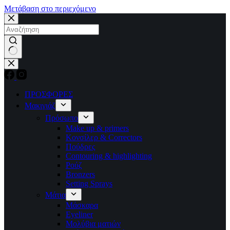
Μετάβαση στο περιεχόμενο
No
results
ΠΡΟΣΦΟΡΕΣ
Μακιγιάζ
Πρόσωπο
Make up & primers
Κονσίλερ & Correctors
Πούδρες
Contouring & highlighting
Ρούζ
Bronzers
Setting Sprays
Μάτια
Μάσκαρα
Eyeliner
Μολύβια ματιών