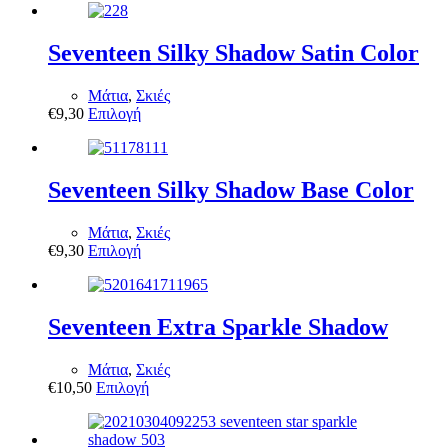
προϊόν
έχει
πολλαπλές
Seventeen Silky Shadow Satin Color
παραλλαγές.
Οι
Μάτια
,
Σκιές
επιλογές
Αυτό
€
9,30
Επιλογή
μπορούν
το
να
προϊόν
επιλεγούν
έχει
στη
πολλαπλές
Seventeen Silky Shadow Base Color
σελίδα
παραλλαγές.
του
Οι
προϊόντος
Μάτια
,
Σκιές
επιλογές
Αυτό
€
9,30
Επιλογή
μπορούν
το
να
προϊόν
επιλεγούν
έχει
στη
πολλαπλές
Seventeen Extra Sparkle Shadow
σελίδα
παραλλαγές.
του
Οι
προϊόντος
Μάτια
,
Σκιές
επιλογές
Αυτό
€
10,50
Επιλογή
μπορούν
το
να
προϊόν
επιλεγούν
έχει
στη