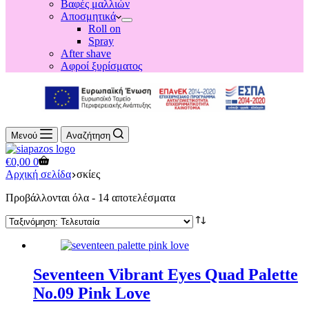
Βαφές μαλλιών
Αποσμητικά
Roll on
Spray
After shave
Αφροί ξυρίσματος
Μενού
Αναζήτηση
Shopping
€
0,00
0
cart
Αρχική σελίδα
σκίες
Sorted
Προβάλλονται όλα - 14 αποτελέσματα
by
latest
Seventeen Vibrant Eyes Quad Palette
No.09 Pink Love