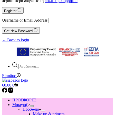
περισσότερα διαβάστε τη
πολιτική απορρήτου
.
Register
Username or Email Address
Get New Password
← Back to login
Products
search
Είσοδος
Shopping
€
0,00
0
cart
ΠΡΟΣΦΟΡΕΣ
Μακιγιάζ
Πρόσωπο
Make up & primers