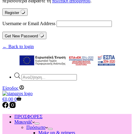
περισσότερα διαβάστε τη
πολιτική απορρήτου
.
Register
Username or Email Address
Get New Password
← Back to login
Products
search
Είσοδος
Shopping
€
0,00
0
cart
ΠΡΟΣΦΟΡΕΣ
Μακιγιάζ
Πρόσωπο
Make up & primers