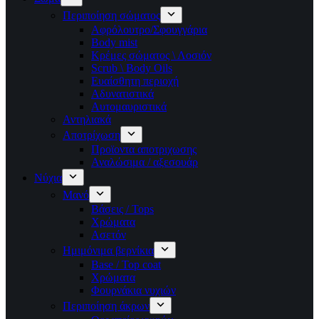
Περιποίηση σώματος
Αφρόλουτρο/Σφουγγάρια
Body mist
Κρέμες σώματος \ Λοσιόν
Scrub \ Body Oils
Ευαίσθητη περιοχή
Αδυνατιστικά
Αυτομαυριστικά
Αντηλιακά
Αποτρίχωση
Προϊοντα αποτριχωσης
Αναλώσιμα / αξεσουάρ
Νύχια
Μανό
Βάσεις / Tops
Χρώματα
Ασετόν
Ημιμόνιμα βερνίκια
Base / Top coat
Χρώματα
Φουρνάκια νυχιών
Περιποίηση άκρων