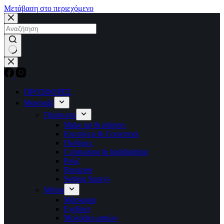
Μετάβαση στο περιεχόμενο
No
results
ΠΡΟΣΦΟΡΕΣ
Μακιγιάζ
Πρόσωπο
Make up & primers
Κονσίλερ & Correctors
Πούδρες
Contouring & highlighting
Ρούζ
Bronzers
Setting Sprays
Μάτια
Μάσκαρα
Eyeliner
Μολύβια ματιών