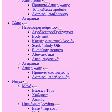
Αποτριχωση
Προϊόντα Αποτρίχωσης
Τσιμπιδάκια φρυδιών
Αναλώσιμα-αξεσουάρ
Αντηλιακά
Σώμα
Περιποίηση σώματος
Αφρόλουτρο/Σφουγγάρια
Body mist
Κρέμες σώματος \ Λοσιόν
Scrub \ Body Oils
Ευαίσθητη περιοχή
Αδυνατιστικά
Αυτομαυριστικά
Αντηλιακά
Αποτρίχωση
Προϊοντα αποτριχωσης
Αναλώσιμα / αξεσουάρ
Νύχια
Μανό
Βάσεις / Tops
Χρώματα
Ασετόν
Ημιμόνιμα βερνίκια
Base / Top coat