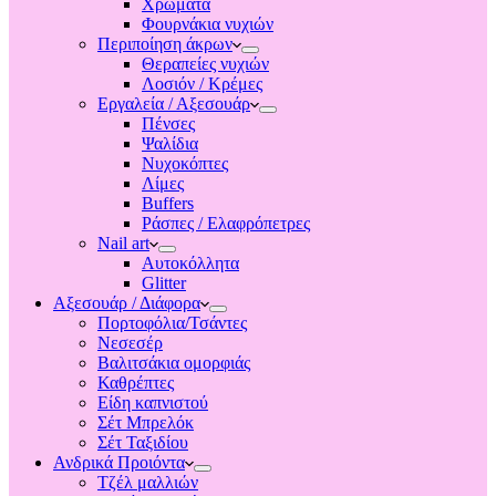
Χρώματα
Φουρνάκια νυχιών
Περιποίηση άκρων
Θεραπείες νυχιών
Λοσιόν / Κρέμες
Εργαλεία / Αξεσουάρ
Πένσες
Ψαλίδια
Νυχοκόπτες
Λίμες
Buffers
Ράσπες / Ελαφρόπετρες
Nail art
Αυτοκόλλητα
Glitter
Αξεσουάρ / Διάφορα
Πορτοφόλια/Τσάντες
Νεσεσέρ
Βαλιτσάκια ομορφιάς
Καθρέπτες
Είδη καπνιστού
Σέτ Μπρελόκ
Σέτ Ταξιδίου
Ανδρικά Προιόντα
Τζέλ μαλλιών