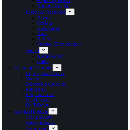
Θεραπείες νυχιών
Λοσιόν / Κρέμες
Εργαλεία / Αξεσουάρ
Πένσες
Ψαλίδια
Νυχοκόπτες
Λίμες
Buffers
Ράσπες / Ελαφρόπετρες
Nail art
Αυτοκόλλητα
Glitter
Αξεσουάρ / Διάφορα
Πορτοφόλια/Τσάντες
Νεσεσέρ
Βαλιτσάκια ομορφιάς
Καθρέπτες
Είδη καπνιστού
Σέτ Μπρελόκ
Σέτ Ταξιδίου
Ανδρικά Προιόντα
Τζέλ μαλλιών
Βαφές μαλλιών
Αποσμητικά