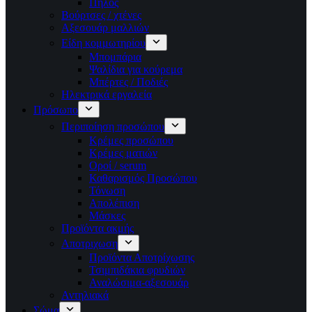
Πηλός
Βούρτσες / χτένες
Αξεσουάρ μαλλιών
Είδη κομμωτηρίου
Μπομπάρια
Ψαλίδια για κούρεμα
Μπέρτες / Ποδιές
Ηλεκτρικά εργαλεία
Πρόσωπο
Περιποίηση προσώπου
Κρέμες προσώπου
Κρέμες ματιών
Οροί / serum
Καθαρισμός Προσώπου
Τόνωση
Απολέπιση
Μάσκες
Προϊόντα ακμής
Αποτριχωση
Προϊόντα Αποτρίχωσης
Τσιμπιδάκια φρυδιών
Αναλώσιμα-αξεσουάρ
Αντηλιακά
Σώμα