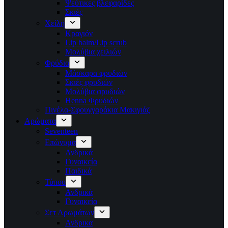
Ψεύτικες βλεφαρίδες
Σκιές
Χείλη
Κραγιόν
Lip balm/Lip scrub
Μολύβια χειλιών
Φρύδια
Μάσκαρα φρυδιών
Σκιές φρυδιών
Μολύβια φρυδιών
Henna Φρυδιών
Πινέλα-Σφουγγαράκια Μακιγιάζ
Αρώματα
Seventeen
Επώνυμα
Ανδρικά
Γυναικεία
Παιδικά
Τύπου
Ανδρικά
Γυναικεία
Σετ Αρωμάτων
Ανδρικα