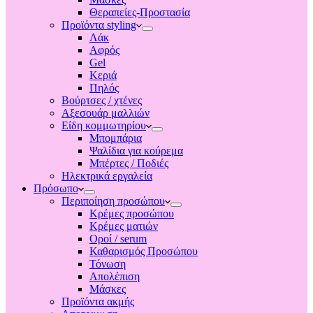
Θεραπείες-Προστασία
Προϊόντα styling
Λάκ
Αφρός
Gel
Κεριά
Πηλός
Βούρτσες / χτένες
Αξεσουάρ μαλλιών
Είδη κομμωτηρίου
Μπομπάρια
Ψαλίδια για κούρεμα
Μπέρτες / Ποδιές
Ηλεκτρικά εργαλεία
Πρόσωπο
Περιποίηση προσώπου
Κρέμες προσώπου
Κρέμες ματιών
Οροί / serum
Καθαρισμός Προσώπου
Τόνωση
Απολέπιση
Μάσκες
Προϊόντα ακμής