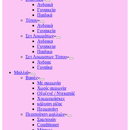
Ανδρικά
Γυναικεία
Παιδικά
Τύπου
Ανδρικά
Γυναικεία
Σετ Αρωμάτων
Ανδρικα
Γυναικεια
Παιδικα
Σετ Αρωματων Τύπου
Άνδρας
Γυναίκα
Μαλλιά
Βαφές
Με αμμωνία
Χωρίς αμμωνία
Οξυζενέ / Ντεκαπάζ
Χρωμομάσκες
κάλυψη ρίζας
Περμανάντ
Περιποίηση μαλλιών
Σαμπουάν
Conditioner
Μάσκες