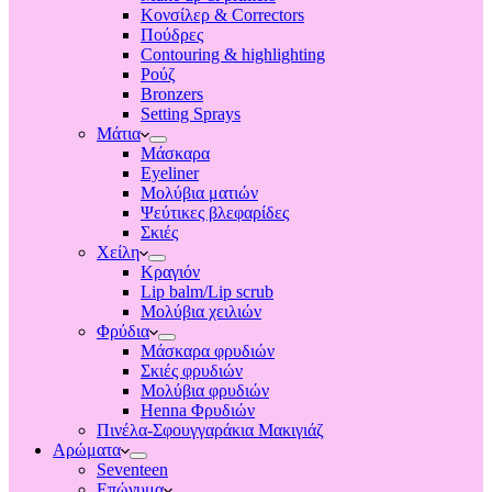
Κονσίλερ & Correctors
Πούδρες
Contouring & highlighting
Ρούζ
Bronzers
Setting Sprays
Μάτια
Μάσκαρα
Eyeliner
Μολύβια ματιών
Ψεύτικες βλεφαρίδες
Σκιές
Χείλη
Κραγιόν
Lip balm/Lip scrub
Μολύβια χειλιών
Φρύδια
Μάσκαρα φρυδιών
Σκιές φρυδιών
Μολύβια φρυδιών
Henna Φρυδιών
Πινέλα-Σφουγγαράκια Μακιγιάζ
Αρώματα
Seventeen
Επώνυμα