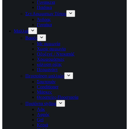
Γυναικεια
Παιδικα
Σετ Αρωματων Τύπου
Άνδρας
Γυναίκα
Μαλλιά
Βαφές
Με αμμωνία
Χωρίς αμμωνία
Οξυζενέ / Ντεκαπάζ
Χρωμομάσκες
κάλυψη ρίζας
Περμανάντ
Περιποίηση μαλλιών
Σαμπουάν
Conditioner
Μάσκες
Θεραπείες-Προστασία
Προϊόντα styling
Λάκ
Αφρός
Gel
Κεριά