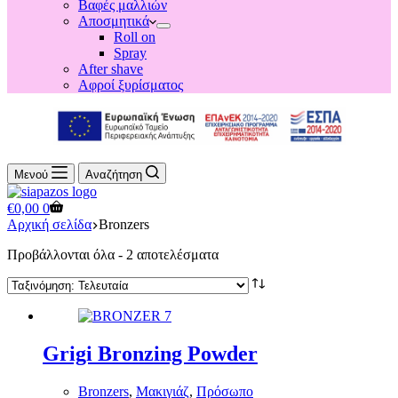
Βαφές μαλλιών
Αποσμητικά
Roll on
Spray
After shave
Αφροί ξυρίσματος
Μενού
Αναζήτηση
Shopping
€
0,00
0
cart
Αρχική σελίδα
Bronzers
Sorted
Προβάλλονται όλα - 2 αποτελέσματα
by
latest
Grigi Bronzing Powder
Bronzers
,
Μακιγιάζ
,
Πρόσωπο