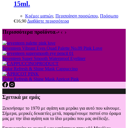
15ml.
Κρέμες ματιών
,
Περιποίηση προσώπου
,
Πρόσωπο
€
16,90
Διαβάστε περισσότερα
Περισσότερα προϊόντα
Seventeen Vibrant Eyes Quad Palette No.09 Pink Love
Seventeen Super Smooth Waterproof Eyeliner
Color Refresh & Shine Mask Cappuccino
Color Refresh & Shine Mask Apricot Pink
Σχετικά με εμάς
Ξεκινήσαμε το 1970 με αγάπη και μεράκι για αυτό που κάνουμε.
Σήμερα, μερικές δεκαετίες μετά, παραμένουμε πιστοί στο όραμα
μας με την ίδια αγάπη και το ίδιο μεράκι που μας ανέδειξε.