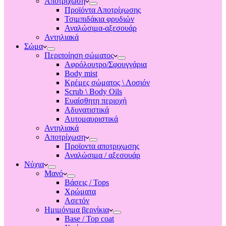
Αποτριχωση
Προϊόντα Αποτρίχωσης
Τσιμπιδάκια φρυδιών
Αναλώσιμα-αξεσουάρ
Αντηλιακά
Σώμα
Περιποίηση σώματος
Αφρόλουτρο/Σφουγγάρια
Body mist
Κρέμες σώματος \ Λοσιόν
Scrub \ Body Oils
Ευαίσθητη περιοχή
Αδυνατιστικά
Αυτομαυριστικά
Αντηλιακά
Αποτρίχωση
Προϊοντα αποτριχωσης
Αναλώσιμα / αξεσουάρ
Νύχια
Μανό
Βάσεις / Tops
Χρώματα
Ασετόν
Ημιμόνιμα βερνίκια
Base / Top coat