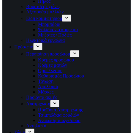
Πηλός
Βούρτσες / χτένες
Αξεσουάρ μαλλιών
Είδη κομμωτηρίου
Μπομπάρια
Ψαλίδια για κούρεμα
Μπέρτες / Ποδιές
Ηλεκτρικά εργαλεία
Πρόσωπο
Περιποίηση προσώπου
Κρέμες προσώπου
Κρέμες ματιών
Οροί / serum
Καθαρισμός Προσώπου
Τόνωση
Απολέπιση
Μάσκες
Προϊόντα ακμής
Αποτριχωση
Προϊόντα Αποτρίχωσης
Τσιμπιδάκια φρυδιών
Αναλώσιμα-αξεσουάρ
Αντηλιακά
Σώμα