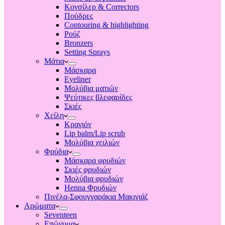
Κονσίλερ & Correctors
Πούδρες
Contouring & highlighting
Ρούζ
Bronzers
Setting Sprays
Μάτια
Μάσκαρα
Eyeliner
Μολύβια ματιών
Ψεύτικες βλεφαρίδες
Σκιές
Χείλη
Κραγιόν
Lip balm/Lip scrub
Μολύβια χειλιών
Φρύδια
Μάσκαρα φρυδιών
Σκιές φρυδιών
Μολύβια φρυδιών
Henna Φρυδιών
Πινέλα-Σφουγγαράκια Μακιγιάζ
Αρώματα
Seventeen
Επώνυμα