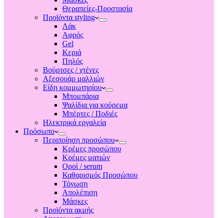
Θεραπείες-Προστασία
Προϊόντα styling
Λάκ
Αφρός
Gel
Κεριά
Πηλός
Βούρτσες / χτένες
Αξεσουάρ μαλλιών
Είδη κομμωτηρίου
Μπομπάρια
Ψαλίδια για κούρεμα
Μπέρτες / Ποδιές
Ηλεκτρικά εργαλεία
Πρόσωπο
Περιποίηση προσώπου
Κρέμες προσώπου
Κρέμες ματιών
Οροί / serum
Καθαρισμός Προσώπου
Τόνωση
Απολέπιση
Μάσκες
Προϊόντα ακμής