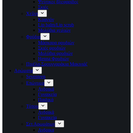
Ψεύτικες βλεφαρίδες
Σκιές
Χείλη
Κραγιόν
Lip balm/Lip scrub
Μολύβια χειλιών
Φρύδια
Μάσκαρα φρυδιών
Σκιές φρυδιών
Μολύβια φρυδιών
Henna Φρυδιών
Πινέλα-Σφουγγαράκια Μακιγιάζ
Αρώματα
Seventeen
Επώνυμα
Ανδρικά
Γυναικεία
Παιδικά
Τύπου
Ανδρικά
Γυναικεία
Σετ Αρωμάτων
Ανδρικα