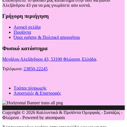
Επισκεφτείτε το φυσικό μας κατάστημα στην οδό Μεγάλου
Αλεξάνδρου 43 για να μας γνωρίσετε απο κοντά.
Γρήγορη περιήγηση
Αρχική σελίδα
Προϊόντα
Όροι χρήσης & Πολιτική απορρήτου
Φυσικό κατάστημα
Μεγάλου Αλεξάνδρου 43, 53100 Φλώρινα, Ελλάδα
.
Τηλέφωνο:
23850-22245
Τρόποι πληρωμής
Αποστολές & Επιστροφές
Copyright © 2026 Καλλυντικά & Προϊόντα Ομορφιάς - Σιαπάζος -
Φλώρινα - Powered by atsompanis