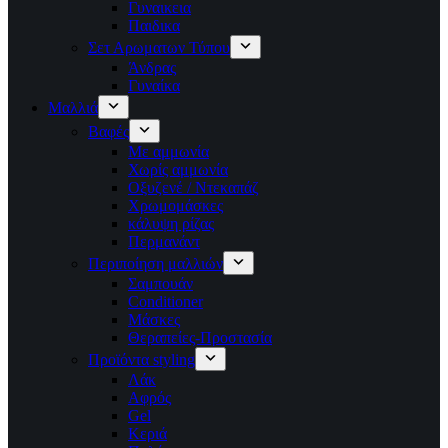
Γυναικεια
Παιδικα
Σετ Αρωματων Τύπου
Άνδρας
Γυναίκα
Μαλλιά
Βαφές
Με αμμωνία
Χωρίς αμμωνία
Οξυζενέ / Ντεκαπάζ
Χρωμομάσκες
κάλυψη ρίζας
Περμανάντ
Περιποίηση μαλλιών
Σαμπουάν
Conditioner
Μάσκες
Θεραπείες-Προστασία
Προϊόντα styling
Λάκ
Αφρός
Gel
Κεριά