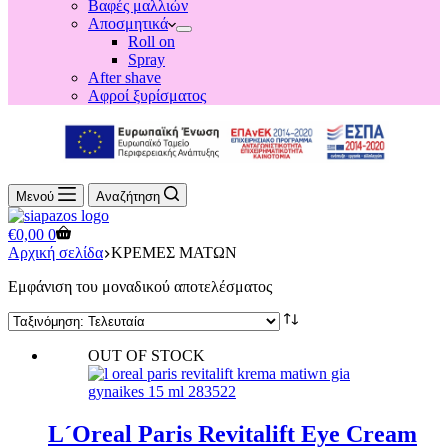
Βαφές μαλλιών
Αποσμητικά
Roll on
Spray
After shave
Αφροί ξυρίσματος
Μενού
Αναζήτηση
Shopping
€
0,00
0
cart
Αρχική σελίδα
ΚΡΕΜΕΣ ΜΑΤΩΝ
Εμφάνιση του μοναδικού αποτελέσματος
OUT OF STOCK
L´Oreal Paris Revitalift Eye Cream