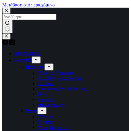
Μετάβαση στο περιεχόμενο
No
results
ΠΡΟΣΦΟΡΕΣ
Μακιγιάζ
Πρόσωπο
Make up & primers
Κονσίλερ & Correctors
Πούδρες
Contouring & highlighting
Ρούζ
Bronzers
Setting Sprays
Μάτια
Μάσκαρα
Eyeliner
Μολύβια ματιών