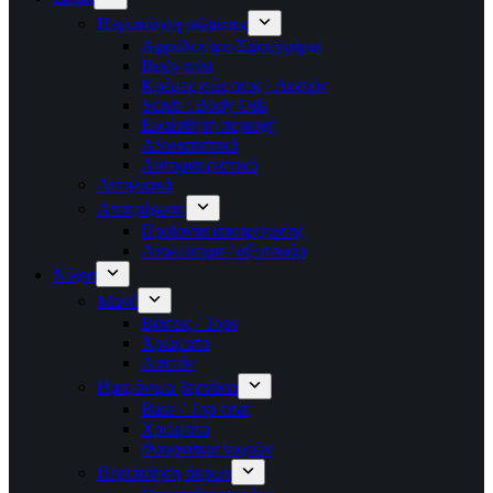
Περιποίηση σώματος
Αφρόλουτρο/Σφουγγάρια
Body mist
Κρέμες σώματος \ Λοσιόν
Scrub \ Body Oils
Ευαίσθητη περιοχή
Αδυνατιστικά
Αυτομαυριστικά
Αντηλιακά
Αποτρίχωση
Προϊοντα αποτριχωσης
Αναλώσιμα / αξεσουάρ
Νύχια
Μανό
Βάσεις / Tops
Χρώματα
Ασετόν
Ημιμόνιμα βερνίκια
Base / Top coat
Χρώματα
Φουρνάκια νυχιών
Περιποίηση άκρων