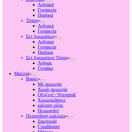
Ανδρικά
Γυναικεία
Παιδικά
Τύπου
Ανδρικά
Γυναικεία
Σετ Αρωμάτων
Ανδρικα
Γυναικεια
Παιδικα
Σετ Αρωματων Τύπου
Άνδρας
Γυναίκα
Μαλλιά
Βαφές
Με αμμωνία
Χωρίς αμμωνία
Οξυζενέ / Ντεκαπάζ
Χρωμομάσκες
κάλυψη ρίζας
Περμανάντ
Περιποίηση μαλλιών
Σαμπουάν
Conditioner
Μάσκες