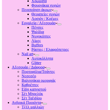
Χρώματα
Φουρνάκια νυχιών
Περιποίηση άκρων
Θεραπείες νυχιών
Λοσιόν / Κρέμες
Εργαλεία / Αξεσουάρ
Πένσες
Ψαλίδια
Νυχοκόπτες
Λίμες
Buffers
Ράσπες / Ελαφρόπετρες
Nail art
Αυτοκόλλητα
Glitter
Αξεσουάρ / Διάφορα
Πορτοφόλια/Τσάντες
Νεσεσέρ
Βαλιτσάκια ομορφιάς
Καθρέπτες
Είδη καπνιστού
Σέτ Μπρελόκ
Σέτ Ταξιδίου
Ανδρικά Προιόντα
Τζέλ μαλλιών