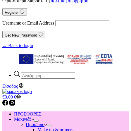
περισσότερα διαβάστε τη
πολιτική απορρήτου
.
Register
Username or Email Address
Get New Password
← Back to login
Products
search
Είσοδος
Shopping
€
0,00
0
cart
ΠΡΟΣΦΟΡΕΣ
Μακιγιάζ
Πρόσωπο
Make up & primers