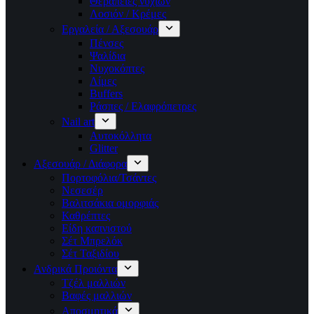
Θεραπείες νυχιών
Λοσιόν / Κρέμες
Εργαλεία / Αξεσουάρ
Πένσες
Ψαλίδια
Νυχοκόπτες
Λίμες
Buffers
Ράσπες / Ελαφρόπετρες
Nail art
Αυτοκόλλητα
Glitter
Αξεσουάρ / Διάφορα
Πορτοφόλια/Τσάντες
Νεσεσέρ
Βαλιτσάκια ομορφιάς
Καθρέπτες
Είδη καπνιστού
Σέτ Μπρελόκ
Σέτ Ταξιδίου
Ανδρικά Προιόντα
Τζέλ μαλλιών
Βαφές μαλλιών
Αποσμητικά