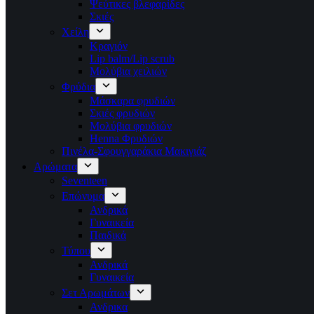
Ψεύτικες βλεφαρίδες
Σκιές
Χείλη
Κραγιόν
Lip balm/Lip scrub
Μολύβια χειλιών
Φρύδια
Μάσκαρα φρυδιών
Σκιές φρυδιών
Μολύβια φρυδιών
Henna Φρυδιών
Πινέλα-Σφουγγαράκια Μακιγιάζ
Αρώματα
Seventeen
Επώνυμα
Ανδρικά
Γυναικεία
Παιδικά
Τύπου
Ανδρικά
Γυναικεία
Σετ Αρωμάτων
Ανδρικα