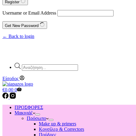
Register
Username or Email Address
Get New Password
← Back to login
Products
search
Είσοδος
Shopping
€
0,00
0
cart
ΠΡΟΣΦΟΡΕΣ
Μακιγιάζ
Πρόσωπο
Make up & primers
Κονσίλερ & Correctors
Πούδρες