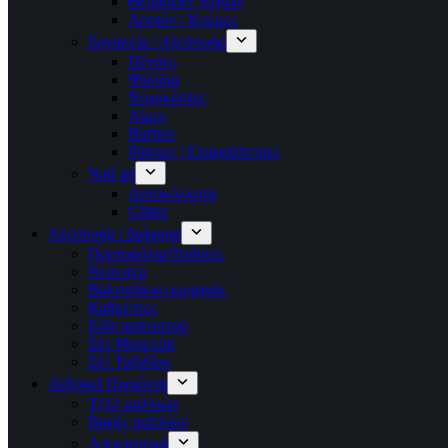
Θεραπείες νυχιών
Λοσιόν / Κρέμες
Εργαλεία / Αξεσουάρ
Πένσες
Ψαλίδια
Νυχοκόπτες
Λίμες
Buffers
Ράσπες / Ελαφρόπετρες
Nail art
Αυτοκόλλητα
Glitter
Αξεσουάρ / Διάφορα
Πορτοφόλια/Τσάντες
Νεσεσέρ
Βαλιτσάκια ομορφιάς
Καθρέπτες
Είδη καπνιστού
Σέτ Μπρελόκ
Σέτ Ταξιδίου
Ανδρικά Προιόντα
Τζέλ μαλλιών
Βαφές μαλλιών
Αποσμητικά