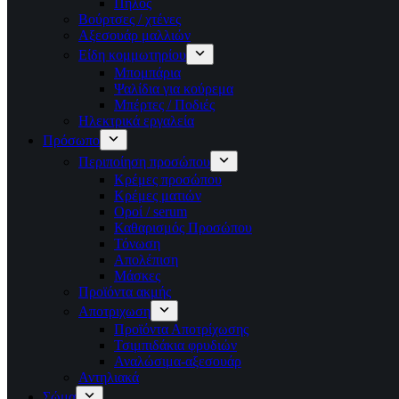
Πηλός
Βούρτσες / χτένες
Αξεσουάρ μαλλιών
Είδη κομμωτηρίου
Μπομπάρια
Ψαλίδια για κούρεμα
Μπέρτες / Ποδιές
Ηλεκτρικά εργαλεία
Πρόσωπο
Περιποίηση προσώπου
Κρέμες προσώπου
Κρέμες ματιών
Οροί / serum
Καθαρισμός Προσώπου
Τόνωση
Απολέπιση
Μάσκες
Προϊόντα ακμής
Αποτριχωση
Προϊόντα Αποτρίχωσης
Τσιμπιδάκια φρυδιών
Αναλώσιμα-αξεσουάρ
Αντηλιακά
Σώμα