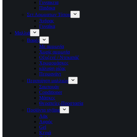
Γυναικεια
Παιδικα
Σετ Αρωματων Τύπου
Άνδρας
Γυναίκα
Μαλλιά
Βαφές
Με αμμωνία
Χωρίς αμμωνία
Οξυζενέ / Ντεκαπάζ
Χρωμομάσκες
κάλυψη ρίζας
Περμανάντ
Περιποίηση μαλλιών
Σαμπουάν
Conditioner
Μάσκες
Θεραπείες-Προστασία
Προϊόντα styling
Λάκ
Αφρός
Gel
Κεριά