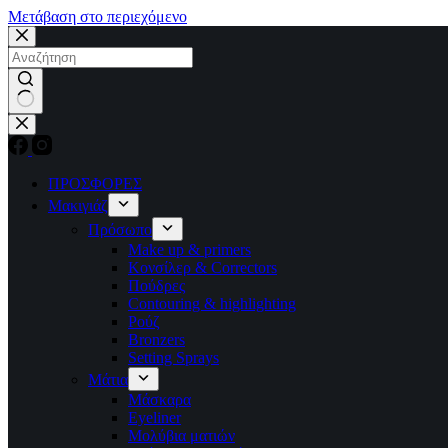
Μετάβαση στο περιεχόμενο
No
results
ΠΡΟΣΦΟΡΕΣ
Μακιγιάζ
Πρόσωπο
Make up & primers
Κονσίλερ & Correctors
Πούδρες
Contouring & highlighting
Ρούζ
Bronzers
Setting Sprays
Μάτια
Μάσκαρα
Eyeliner
Μολύβια ματιών