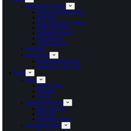
Περιποίηση σώματος
Αφρόλουτρο/Σφουγγάρια
Body mist
Κρέμες σώματος \ Λοσιόν
Scrub \ Body Oils
Ευαίσθητη περιοχή
Αδυνατιστικά
Αυτομαυριστικά
Αντηλιακά
Αποτρίχωση
Προϊοντα αποτριχωσης
Αναλώσιμα / αξεσουάρ
Νύχια
Μανό
Βάσεις / Tops
Χρώματα
Ασετόν
Ημιμόνιμα βερνίκια
Base / Top coat
Χρώματα
Φουρνάκια νυχιών
Περιποίηση άκρων