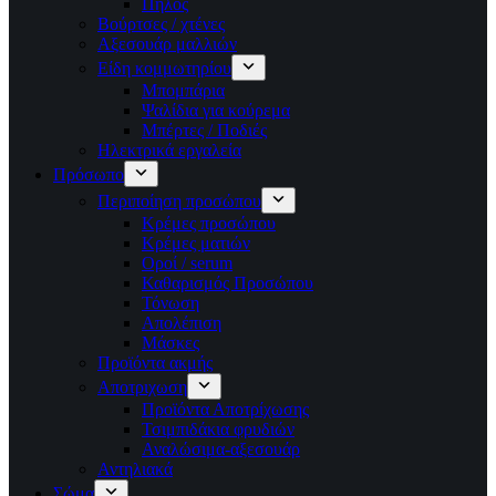
Πηλός
Βούρτσες / χτένες
Αξεσουάρ μαλλιών
Είδη κομμωτηρίου
Μπομπάρια
Ψαλίδια για κούρεμα
Μπέρτες / Ποδιές
Ηλεκτρικά εργαλεία
Πρόσωπο
Περιποίηση προσώπου
Κρέμες προσώπου
Κρέμες ματιών
Οροί / serum
Καθαρισμός Προσώπου
Τόνωση
Απολέπιση
Μάσκες
Προϊόντα ακμής
Αποτριχωση
Προϊόντα Αποτρίχωσης
Τσιμπιδάκια φρυδιών
Αναλώσιμα-αξεσουάρ
Αντηλιακά
Σώμα