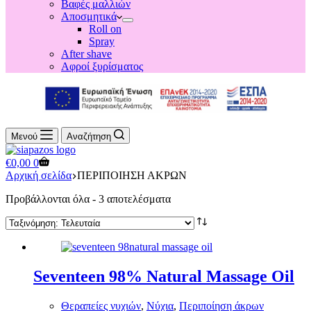
Βαφές μαλλιών
Αποσμητικά
Roll on
Spray
After shave
Αφροί ξυρίσματος
Μενού
Αναζήτηση
Shopping
€
0,00
0
cart
Αρχική σελίδα
ΠΕΡΙΠΟΙΗΣΗ ΑΚΡΩΝ
Sorted
Προβάλλονται όλα - 3 αποτελέσματα
by
latest
Seventeen 98% Natural Massage Oil
Θεραπείες νυχιών
,
Νύχια
,
Περιποίηση άκρων