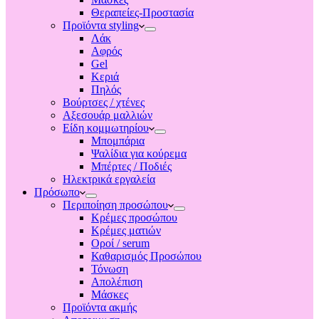
Θεραπείες-Προστασία
Προϊόντα styling
Λάκ
Αφρός
Gel
Κεριά
Πηλός
Βούρτσες / χτένες
Αξεσουάρ μαλλιών
Είδη κομμωτηρίου
Μπομπάρια
Ψαλίδια για κούρεμα
Μπέρτες / Ποδιές
Ηλεκτρικά εργαλεία
Πρόσωπο
Περιποίηση προσώπου
Κρέμες προσώπου
Κρέμες ματιών
Οροί / serum
Καθαρισμός Προσώπου
Τόνωση
Απολέπιση
Μάσκες
Προϊόντα ακμής