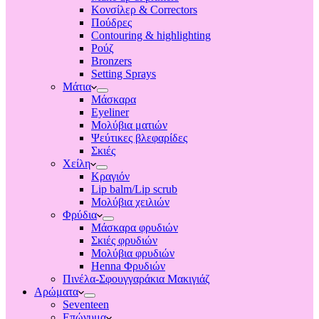
Κονσίλερ & Correctors
Πούδρες
Contouring & highlighting
Ρούζ
Bronzers
Setting Sprays
Μάτια
Μάσκαρα
Eyeliner
Μολύβια ματιών
Ψεύτικες βλεφαρίδες
Σκιές
Χείλη
Κραγιόν
Lip balm/Lip scrub
Μολύβια χειλιών
Φρύδια
Μάσκαρα φρυδιών
Σκιές φρυδιών
Μολύβια φρυδιών
Henna Φρυδιών
Πινέλα-Σφουγγαράκια Μακιγιάζ
Αρώματα
Seventeen
Επώνυμα