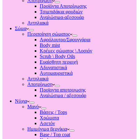
Αποτριχωση
Προϊόντα Αποτρίχωσης
Τσιμπιδάκια φρυδιών
Αναλώσιμα-αξεσουάρ
Αντηλιακά
Σώμα
Περιποίηση σώματος
Αφρόλουτρο/Σφουγγάρια
Body mist
Κρέμες σώματος \ Λοσιόν
Scrub \ Body Oils
Ευαίσθητη περιοχή
Αδυνατιστικά
Αυτομαυριστικά
Αντηλιακά
Αποτρίχωση
Προϊοντα αποτριχωσης
Αναλώσιμα / αξεσουάρ
Νύχια
Μανό
Βάσεις / Tops
Χρώματα
Ασετόν
Ημιμόνιμα βερνίκια
Base / Top coat