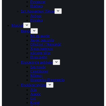
Γυναικεια
Παιδικα
Σετ Αρωματων Τύπου
Άνδρας
Γυναίκα
Μαλλιά
Βαφές
Με αμμωνία
Χωρίς αμμωνία
Οξυζενέ / Ντεκαπάζ
Χρωμομάσκες
κάλυψη ρίζας
Περμανάντ
Περιποίηση μαλλιών
Σαμπουάν
Conditioner
Μάσκες
Θεραπείες-Προστασία
Προϊόντα styling
Λάκ
Αφρός
Gel
Κεριά