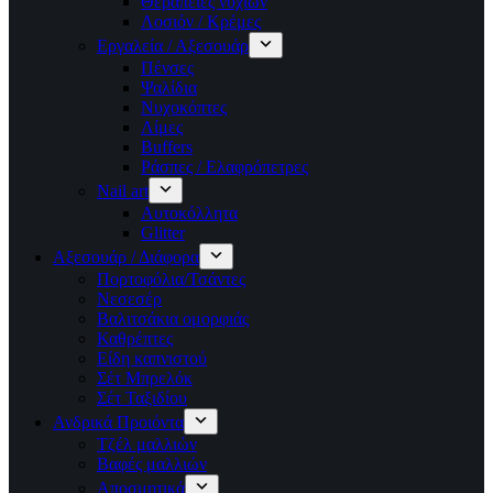
Θεραπείες νυχιών
Λοσιόν / Κρέμες
Εργαλεία / Αξεσουάρ
Πένσες
Ψαλίδια
Νυχοκόπτες
Λίμες
Buffers
Ράσπες / Ελαφρόπετρες
Nail art
Αυτοκόλλητα
Glitter
Αξεσουάρ / Διάφορα
Πορτοφόλια/Τσάντες
Νεσεσέρ
Βαλιτσάκια ομορφιάς
Καθρέπτες
Είδη καπνιστού
Σέτ Μπρελόκ
Σέτ Ταξιδίου
Ανδρικά Προιόντα
Τζέλ μαλλιών
Βαφές μαλλιών
Αποσμητικά