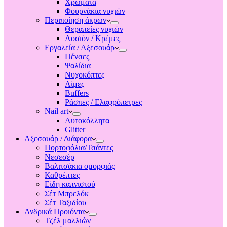
Χρώματα
Φουρνάκια νυχιών
Περιποίηση άκρων
Θεραπείες νυχιών
Λοσιόν / Κρέμες
Εργαλεία / Αξεσουάρ
Πένσες
Ψαλίδια
Νυχοκόπτες
Λίμες
Buffers
Ράσπες / Ελαφρόπετρες
Nail art
Αυτοκόλλητα
Glitter
Αξεσουάρ / Διάφορα
Πορτοφόλια/Τσάντες
Νεσεσέρ
Βαλιτσάκια ομορφιάς
Καθρέπτες
Είδη καπνιστού
Σέτ Μπρελόκ
Σέτ Ταξιδίου
Ανδρικά Προιόντα
Τζέλ μαλλιών