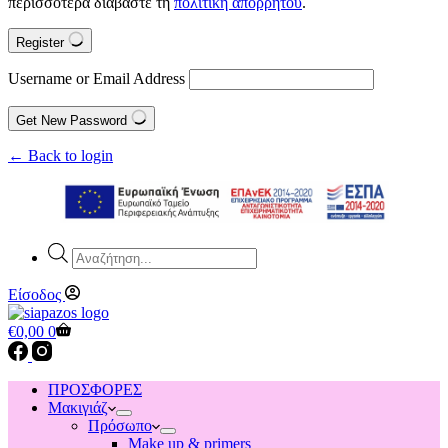
περισσότερα διαβάστε τη
πολιτική απορρήτου
.
Register
Username or Email Address
Get New Password
← Back to login
Products
search
Είσοδος
Shopping
€
0,00
0
cart
ΠΡΟΣΦΟΡΕΣ
Μακιγιάζ
Πρόσωπο
Make up & primers