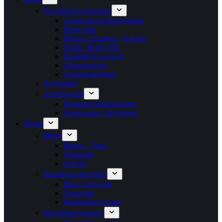
Περιποίηση σώματος
Αφρόλουτρο/Σφουγγάρια
Body mist
Κρέμες σώματος \ Λοσιόν
Scrub \ Body Oils
Ευαίσθητη περιοχή
Αδυνατιστικά
Αυτομαυριστικά
Αντηλιακά
Αποτρίχωση
Προϊοντα αποτριχωσης
Αναλώσιμα / αξεσουάρ
Νύχια
Μανό
Βάσεις / Tops
Χρώματα
Ασετόν
Ημιμόνιμα βερνίκια
Base / Top coat
Χρώματα
Φουρνάκια νυχιών
Περιποίηση άκρων