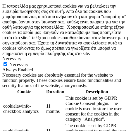
Η ιστοσελίδα μας χρησιμοποιεί cookies για να βελτιώσει την
εμπειρία πλοήγησης σας σε αυτή. Απο όλα τα cookies που
χρησιμοποιούνται, αυτά που ανήκουν στη κατηγορία "απαραίτητα"
αποθηκεύονται στον browser σας καθώς ειναι απαραίτητα για την
ορθή λειτουργία της ιστοσελίδας. Χρησιμοποιούμε επίσης έξτρα
cookies τα οποία μας βοηθούν να καταλάβουμε πως προηγείστε
μέσα στο site. Τα έξτρα cookies αποθηκεύονται στον browser με τη
συγκατάθεση σας. Έχετε τη δυνατότητα να αποκλείσετε αυτά τα
cookies κάνοντας το όμως πρέπει να γνωρίζετε ότι μπορεί να
επηρεαστεί η εμπειρία πλοήγησης σας στο site.
Necessary
Necessary
Always Enabled
Necessary cookies are absolutely essential for the website to
function properly. These cookies ensure basic functionalities and
security features of the website, anonymously.
Cookie
Duration
Description
This cookie is set by GDPR
Cookie Consent plugin. The
cookielawinfo-
11
cookie is used to store the user
checkbox-analytics
months
consent for the cookies in the
category "Analytics".
The cookie is set by GDPR
cookielawinfo-
11
cookie consent to record the user