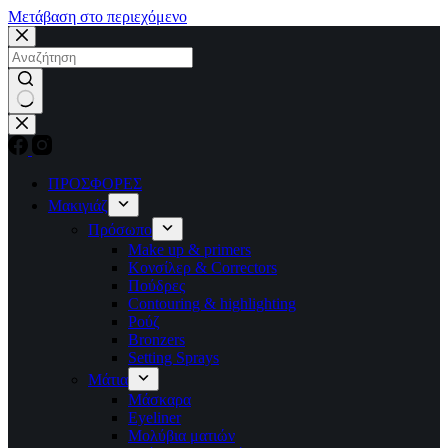
Μετάβαση στο περιεχόμενο
No
results
ΠΡΟΣΦΟΡΕΣ
Μακιγιάζ
Πρόσωπο
Make up & primers
Κονσίλερ & Correctors
Πούδρες
Contouring & highlighting
Ρούζ
Bronzers
Setting Sprays
Μάτια
Μάσκαρα
Eyeliner
Μολύβια ματιών