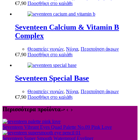
€
7,90
Προσθήκη στο καλάθι
Seventeen Calcium & Vitamin B
Complex
Θεραπείες νυχιών
,
Νύχια
,
Περιποίηση άκρων
€
7,90
Προσθήκη στο καλάθι
Seventeen Special Base
Θεραπείες νυχιών
,
Νύχια
,
Περιποίηση άκρων
€
7,90
Προσθήκη στο καλάθι
Περισσότερα προϊόντα
Seventeen Vibrant Eyes Quad Palette No.09 Pink Love
Seventeen Super Smooth Waterproof Eyeliner