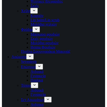
Ψεύτικες βλεφαρίδες
Σκιές
Χείλη
Κραγιόν
Lip balm/Lip scrub
Μολύβια χειλιών
Φρύδια
Μάσκαρα φρυδιών
Σκιές φρυδιών
Μολύβια φρυδιών
Henna Φρυδιών
Πινέλα-Σφουγγαράκια Μακιγιάζ
Αρώματα
Seventeen
Επώνυμα
Ανδρικά
Γυναικεία
Παιδικά
Τύπου
Ανδρικά
Γυναικεία
Σετ Αρωμάτων
Ανδρικα