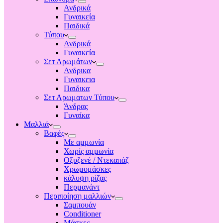
Ανδρικά
Γυναικεία
Παιδικά
Τύπου
Ανδρικά
Γυναικεία
Σετ Αρωμάτων
Ανδρικα
Γυναικεια
Παιδικα
Σετ Αρωματων Τύπου
Άνδρας
Γυναίκα
Μαλλιά
Βαφές
Με αμμωνία
Χωρίς αμμωνία
Οξυζενέ / Ντεκαπάζ
Χρωμομάσκες
κάλυψη ρίζας
Περμανάντ
Περιποίηση μαλλιών
Σαμπουάν
Conditioner
Μάσκες