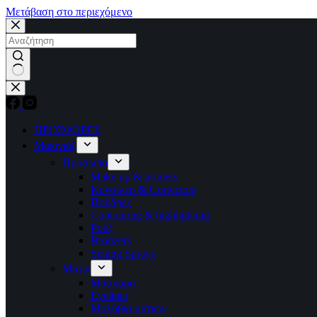
Μετάβαση στο περιεχόμενο
No
results
ΠΡΟΣΦΟΡΕΣ
Μακιγιάζ
Πρόσωπο
Make up & primers
Κονσίλερ & Correctors
Πούδρες
Contouring & highlighting
Ρούζ
Bronzers
Setting Sprays
Μάτια
Μάσκαρα
Eyeliner
Μολύβια ματιών