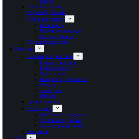
Πηλός
Βούρτσες / χτένες
Αξεσουάρ μαλλιών
Είδη κομμωτηρίου
Μπομπάρια
Ψαλίδια για κούρεμα
Μπέρτες / Ποδιές
Ηλεκτρικά εργαλεία
Πρόσωπο
Περιποίηση προσώπου
Κρέμες προσώπου
Κρέμες ματιών
Οροί / serum
Καθαρισμός Προσώπου
Τόνωση
Απολέπιση
Μάσκες
Προϊόντα ακμής
Αποτριχωση
Προϊόντα Αποτρίχωσης
Τσιμπιδάκια φρυδιών
Αναλώσιμα-αξεσουάρ
Αντηλιακά
Σώμα