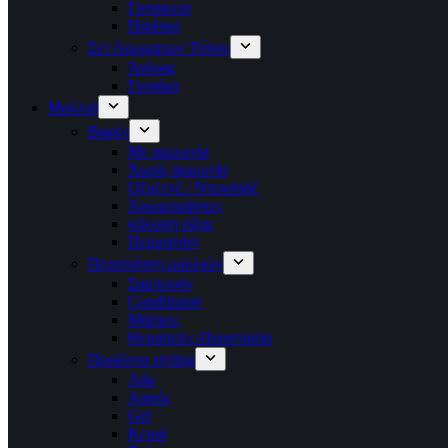
Γυναικεια
Παιδικα
Σετ Αρωματων Τύπου
Άνδρας
Γυναίκα
Μαλλιά
Βαφές
Με αμμωνία
Χωρίς αμμωνία
Οξυζενέ / Ντεκαπάζ
Χρωμομάσκες
κάλυψη ρίζας
Περμανάντ
Περιποίηση μαλλιών
Σαμπουάν
Conditioner
Μάσκες
Θεραπείες-Προστασία
Προϊόντα styling
Λάκ
Αφρός
Gel
Κεριά