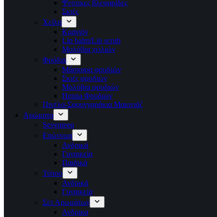
Ψεύτικες βλεφαρίδες
Σκιές
Χείλη
Κραγιόν
Lip balm/Lip scrub
Μολύβια χειλιών
Φρύδια
Μάσκαρα φρυδιών
Σκιές φρυδιών
Μολύβια φρυδιών
Henna Φρυδιών
Πινέλα-Σφουγγαράκια Μακιγιάζ
Αρώματα
Seventeen
Επώνυμα
Ανδρικά
Γυναικεία
Παιδικά
Τύπου
Ανδρικά
Γυναικεία
Σετ Αρωμάτων
Ανδρικα