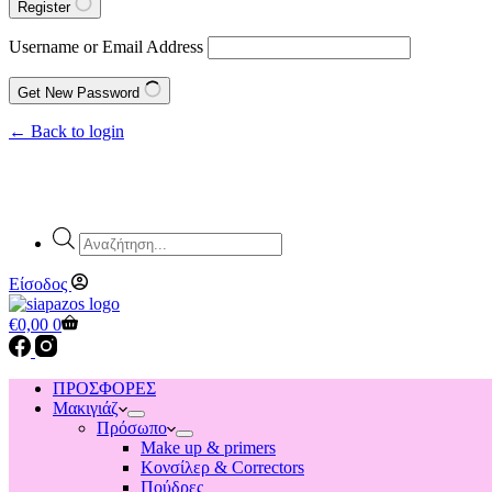
Register
Username or Email Address
Get New Password
← Back to login
Products
search
Είσοδος
Shopping
€
0,00
0
cart
ΠΡΟΣΦΟΡΕΣ
Μακιγιάζ
Πρόσωπο
Make up & primers
Κονσίλερ & Correctors
Πούδρες