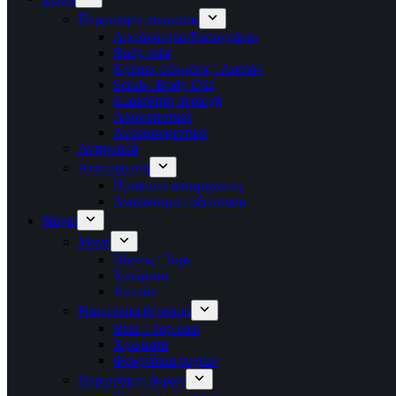
Περιποίηση σώματος
Αφρόλουτρο/Σφουγγάρια
Body mist
Κρέμες σώματος \ Λοσιόν
Scrub \ Body Oils
Ευαίσθητη περιοχή
Αδυνατιστικά
Αυτομαυριστικά
Αντηλιακά
Αποτρίχωση
Προϊοντα αποτριχωσης
Αναλώσιμα / αξεσουάρ
Νύχια
Μανό
Βάσεις / Tops
Χρώματα
Ασετόν
Ημιμόνιμα βερνίκια
Base / Top coat
Χρώματα
Φουρνάκια νυχιών
Περιποίηση άκρων