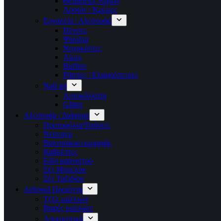
Θεραπείες νυχιών
Λοσιόν / Κρέμες
Εργαλεία / Αξεσουάρ
Πένσες
Ψαλίδια
Νυχοκόπτες
Λίμες
Buffers
Ράσπες / Ελαφρόπετρες
Nail art
Αυτοκόλλητα
Glitter
Αξεσουάρ / Διάφορα
Πορτοφόλια/Τσάντες
Νεσεσέρ
Βαλιτσάκια ομορφιάς
Καθρέπτες
Είδη καπνιστού
Σέτ Μπρελόκ
Σέτ Ταξιδίου
Ανδρικά Προιόντα
Τζέλ μαλλιών
Βαφές μαλλιών
Αποσμητικά