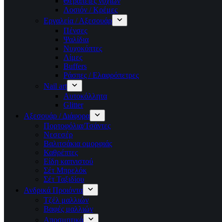
Θεραπείες νυχιών
Λοσιόν / Κρέμες
Εργαλεία / Αξεσουάρ
Πένσες
Ψαλίδια
Νυχοκόπτες
Λίμες
Buffers
Ράσπες / Ελαφρόπετρες
Nail art
Αυτοκόλλητα
Glitter
Αξεσουάρ / Διάφορα
Πορτοφόλια/Τσάντες
Νεσεσέρ
Βαλιτσάκια ομορφιάς
Καθρέπτες
Είδη καπνιστού
Σέτ Μπρελόκ
Σέτ Ταξιδίου
Ανδρικά Προιόντα
Τζέλ μαλλιών
Βαφές μαλλιών
Αποσμητικά