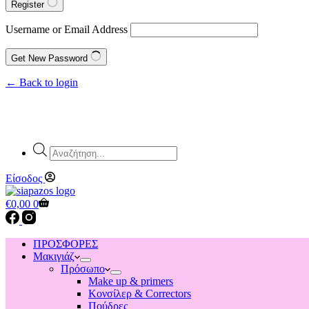
Register
Username or Email Address
Get New Password
← Back to login
Products
search
Είσοδος
Shopping
€
0,00
0
cart
ΠΡΟΣΦΟΡΕΣ
Μακιγιάζ
Πρόσωπο
Make up & primers
Κονσίλερ & Correctors
Πούδρες