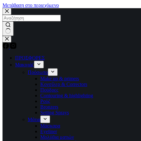
Μετάβαση στο περιεχόμενο
No
results
ΠΡΟΣΦΟΡΕΣ
Μακιγιάζ
Πρόσωπο
Make up & primers
Κονσίλερ & Correctors
Πούδρες
Contouring & highlighting
Ρούζ
Bronzers
Setting Sprays
Μάτια
Μάσκαρα
Eyeliner
Μολύβια ματιών