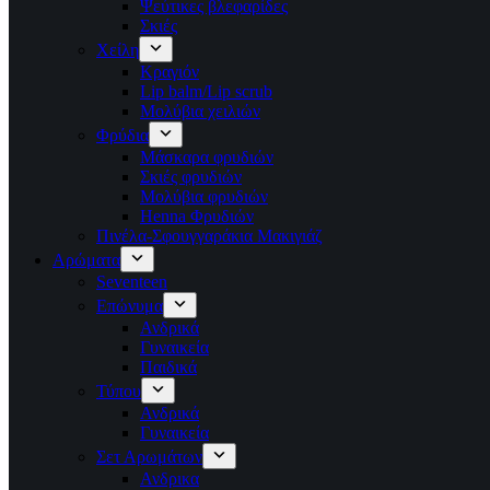
Ψεύτικες βλεφαρίδες
Σκιές
Χείλη
Κραγιόν
Lip balm/Lip scrub
Μολύβια χειλιών
Φρύδια
Μάσκαρα φρυδιών
Σκιές φρυδιών
Μολύβια φρυδιών
Henna Φρυδιών
Πινέλα-Σφουγγαράκια Μακιγιάζ
Αρώματα
Seventeen
Επώνυμα
Ανδρικά
Γυναικεία
Παιδικά
Τύπου
Ανδρικά
Γυναικεία
Σετ Αρωμάτων
Ανδρικα