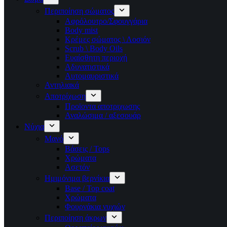
Περιποίηση σώματος
Αφρόλουτρο/Σφουγγάρια
Body mist
Κρέμες σώματος \ Λοσιόν
Scrub \ Body Oils
Ευαίσθητη περιοχή
Αδυνατιστικά
Αυτομαυριστικά
Αντηλιακά
Αποτρίχωση
Προϊοντα αποτριχωσης
Αναλώσιμα / αξεσουάρ
Νύχια
Μανό
Βάσεις / Tops
Χρώματα
Ασετόν
Ημιμόνιμα βερνίκια
Base / Top coat
Χρώματα
Φουρνάκια νυχιών
Περιποίηση άκρων