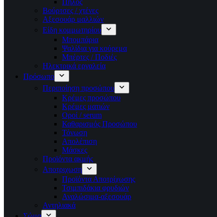
Πηλός
Βούρτσες / χτένες
Αξεσουάρ μαλλιών
Είδη κομμωτηρίου
Μπομπάρια
Ψαλίδια για κούρεμα
Μπέρτες / Ποδιές
Ηλεκτρικά εργαλεία
Πρόσωπο
Περιποίηση προσώπου
Κρέμες προσώπου
Κρέμες ματιών
Οροί / serum
Καθαρισμός Προσώπου
Τόνωση
Απολέπιση
Μάσκες
Προϊόντα ακμής
Αποτριχωση
Προϊόντα Αποτρίχωσης
Τσιμπιδάκια φρυδιών
Αναλώσιμα-αξεσουάρ
Αντηλιακά
Σώμα