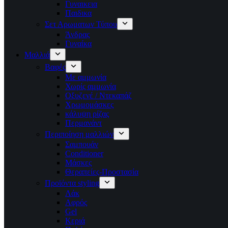
Γυναικεια
Παιδικα
Σετ Αρωματων Τύπου
Άνδρας
Γυναίκα
Μαλλιά
Βαφές
Με αμμωνία
Χωρίς αμμωνία
Οξυζενέ / Ντεκαπάζ
Χρωμομάσκες
κάλυψη ρίζας
Περμανάντ
Περιποίηση μαλλιών
Σαμπουάν
Conditioner
Μάσκες
Θεραπείες-Προστασία
Προϊόντα styling
Λάκ
Αφρός
Gel
Κεριά