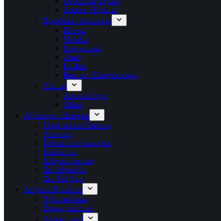
Θεραπείες νυχιών
Λοσιόν / Κρέμες
Εργαλεία / Αξεσουάρ
Πένσες
Ψαλίδια
Νυχοκόπτες
Λίμες
Buffers
Ράσπες / Ελαφρόπετρες
Nail art
Αυτοκόλλητα
Glitter
Αξεσουάρ / Διάφορα
Πορτοφόλια/Τσάντες
Νεσεσέρ
Βαλιτσάκια ομορφιάς
Καθρέπτες
Είδη καπνιστού
Σέτ Μπρελόκ
Σέτ Ταξιδίου
Ανδρικά Προιόντα
Τζέλ μαλλιών
Βαφές μαλλιών
Αποσμητικά