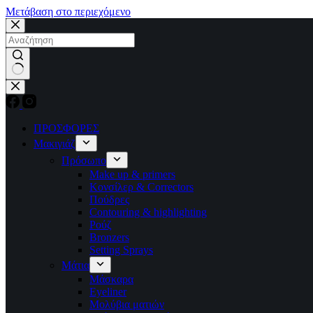
Μετάβαση στο περιεχόμενο
No
results
ΠΡΟΣΦΟΡΕΣ
Μακιγιάζ
Πρόσωπο
Make up & primers
Κονσίλερ & Correctors
Πούδρες
Contouring & highlighting
Ρούζ
Bronzers
Setting Sprays
Μάτια
Μάσκαρα
Eyeliner
Μολύβια ματιών