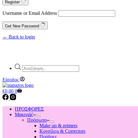
Register
Username or Email Address
Get New Password
← Back to login
Products
search
Είσοδος
Shopping
€
0,00
0
cart
ΠΡΟΣΦΟΡΕΣ
Μακιγιάζ
Πρόσωπο
Make up & primers
Κονσίλερ & Correctors
Πούδρες