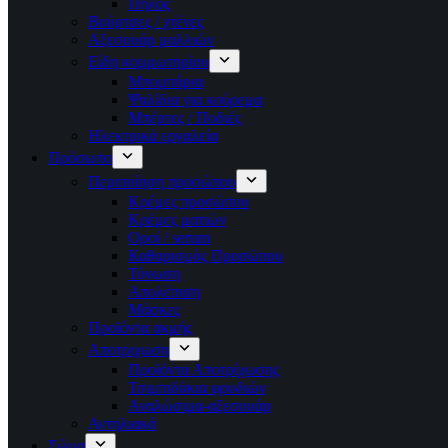
Πηλός
Βούρτσες / χτένες
Αξεσουάρ μαλλιών
Είδη κομμωτηρίου
Μπομπάρια
Ψαλίδια για κούρεμα
Μπέρτες / Ποδιές
Ηλεκτρικά εργαλεία
Πρόσωπο
Περιποίηση προσώπου
Κρέμες προσώπου
Κρέμες ματιών
Οροί / serum
Καθαρισμός Προσώπου
Τόνωση
Απολέπιση
Μάσκες
Προϊόντα ακμής
Αποτριχωση
Προϊόντα Αποτρίχωσης
Τσιμπιδάκια φρυδιών
Αναλώσιμα-αξεσουάρ
Αντηλιακά
Σώμα