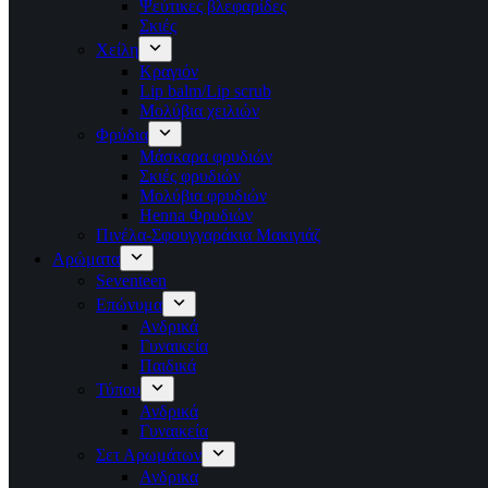
Ψεύτικες βλεφαρίδες
Σκιές
Χείλη
Κραγιόν
Lip balm/Lip scrub
Μολύβια χειλιών
Φρύδια
Μάσκαρα φρυδιών
Σκιές φρυδιών
Μολύβια φρυδιών
Henna Φρυδιών
Πινέλα-Σφουγγαράκια Μακιγιάζ
Αρώματα
Seventeen
Επώνυμα
Ανδρικά
Γυναικεία
Παιδικά
Τύπου
Ανδρικά
Γυναικεία
Σετ Αρωμάτων
Ανδρικα