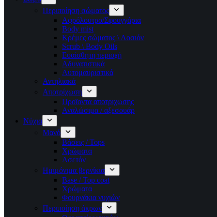
Περιποίηση σώματος
Αφρόλουτρο/Σφουγγάρια
Body mist
Κρέμες σώματος \ Λοσιόν
Scrub \ Body Oils
Ευαίσθητη περιοχή
Αδυνατιστικά
Αυτομαυριστικά
Αντηλιακά
Αποτρίχωση
Προϊοντα αποτριχωσης
Αναλώσιμα / αξεσουάρ
Νύχια
Μανό
Βάσεις / Tops
Χρώματα
Ασετόν
Ημιμόνιμα βερνίκια
Base / Top coat
Χρώματα
Φουρνάκια νυχιών
Περιποίηση άκρων