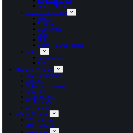
Θεραπείες νυχιών
Λοσιόν / Κρέμες
Εργαλεία / Αξεσουάρ
Πένσες
Ψαλίδια
Νυχοκόπτες
Λίμες
Buffers
Ράσπες / Ελαφρόπετρες
Nail art
Αυτοκόλλητα
Glitter
Αξεσουάρ / Διάφορα
Πορτοφόλια/Τσάντες
Νεσεσέρ
Βαλιτσάκια ομορφιάς
Καθρέπτες
Είδη καπνιστού
Σέτ Μπρελόκ
Σέτ Ταξιδίου
Ανδρικά Προιόντα
Τζέλ μαλλιών
Βαφές μαλλιών
Αποσμητικά