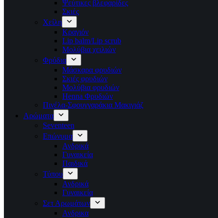
Ψεύτικες βλεφαρίδες
Σκιές
Χείλη
Κραγιόν
Lip balm/Lip scrub
Μολύβια χειλιών
Φρύδια
Μάσκαρα φρυδιών
Σκιές φρυδιών
Μολύβια φρυδιών
Henna Φρυδιών
Πινέλα-Σφουγγαράκια Μακιγιάζ
Αρώματα
Seventeen
Επώνυμα
Ανδρικά
Γυναικεία
Παιδικά
Τύπου
Ανδρικά
Γυναικεία
Σετ Αρωμάτων
Ανδρικα