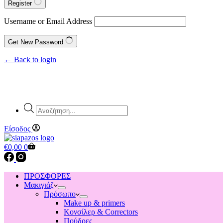
Register
Username or Email Address
Get New Password
← Back to login
Products
search
Είσοδος
Shopping
€
0,00
0
cart
ΠΡΟΣΦΟΡΕΣ
Μακιγιάζ
Πρόσωπο
Make up & primers
Κονσίλερ & Correctors
Πούδρες