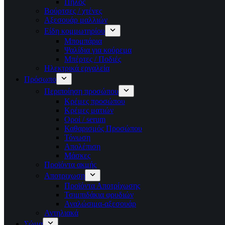
Πηλός
Βούρτσες / χτένες
Αξεσουάρ μαλλιών
Είδη κομμωτηρίου
Μπομπάρια
Ψαλίδια για κούρεμα
Μπέρτες / Ποδιές
Ηλεκτρικά εργαλεία
Πρόσωπο
Περιποίηση προσώπου
Κρέμες προσώπου
Κρέμες ματιών
Οροί / serum
Καθαρισμός Προσώπου
Τόνωση
Απολέπιση
Μάσκες
Προϊόντα ακμής
Αποτριχωση
Προϊόντα Αποτρίχωσης
Τσιμπιδάκια φρυδιών
Αναλώσιμα-αξεσουάρ
Αντηλιακά
Σώμα