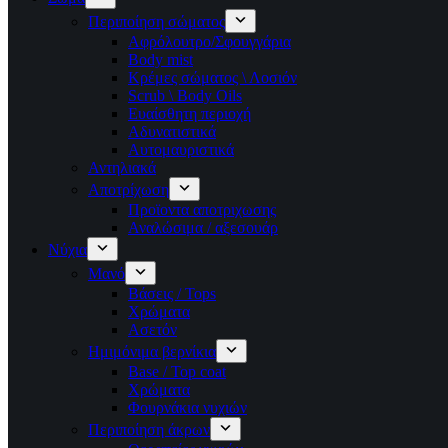
Περιποίηση σώματος
Αφρόλουτρο/Σφουγγάρια
Body mist
Κρέμες σώματος \ Λοσιόν
Scrub \ Body Oils
Ευαίσθητη περιοχή
Αδυνατιστικά
Αυτομαυριστικά
Αντηλιακά
Αποτρίχωση
Προϊοντα αποτριχωσης
Αναλώσιμα / αξεσουάρ
Νύχια
Μανό
Βάσεις / Tops
Χρώματα
Ασετόν
Ημιμόνιμα βερνίκια
Base / Top coat
Χρώματα
Φουρνάκια νυχιών
Περιποίηση άκρων