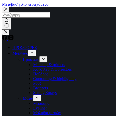
Μετάβαση στο περιεχόμενο
No
results
ΠΡΟΣΦΟΡΕΣ
Μακιγιάζ
Πρόσωπο
Make up & primers
Κονσίλερ & Correctors
Πούδρες
Contouring & highlighting
Ρούζ
Bronzers
Setting Sprays
Μάτια
Μάσκαρα
Eyeliner
Μολύβια ματιών