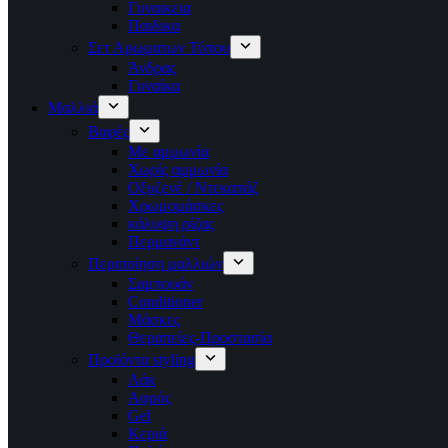
Γυναικεια
Παιδικα
Σετ Αρωματων Τύπου
Άνδρας
Γυναίκα
Μαλλιά
Βαφές
Με αμμωνία
Χωρίς αμμωνία
Οξυζενέ / Ντεκαπάζ
Χρωμομάσκες
κάλυψη ρίζας
Περμανάντ
Περιποίηση μαλλιών
Σαμπουάν
Conditioner
Μάσκες
Θεραπείες-Προστασία
Προϊόντα styling
Λάκ
Αφρός
Gel
Κεριά