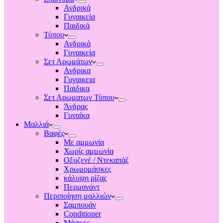
Ανδρικά
Γυναικεία
Παιδικά
Τύπου
Ανδρικά
Γυναικεία
Σετ Αρωμάτων
Ανδρικα
Γυναικεια
Παιδικα
Σετ Αρωματων Τύπου
Άνδρας
Γυναίκα
Μαλλιά
Βαφές
Με αμμωνία
Χωρίς αμμωνία
Οξυζενέ / Ντεκαπάζ
Χρωμομάσκες
κάλυψη ρίζας
Περμανάντ
Περιποίηση μαλλιών
Σαμπουάν
Conditioner
Μάσκες