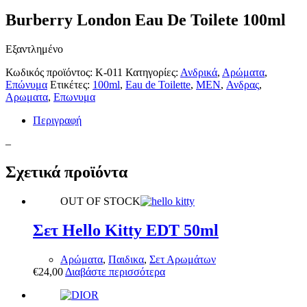
Burberry London Eau De Toilete 100ml
Εξαντλημένο
Κωδικός προϊόντος:
K-011
Κατηγορίες:
Ανδρικά
,
Αρώματα
,
Επώνυμα
Ετικέτες:
100ml
,
Eau de Toilette
,
MEN
,
Ανδρας
,
Αρωματα
,
Επωνυμα
Περιγραφή
–
Σχετικά προϊόντα
OUT OF STOCK
Σετ Hello Kitty EDT 50ml
Αρώματα
,
Παιδικα
,
Σετ Αρωμάτων
€
24,00
Διαβάστε περισσότερα