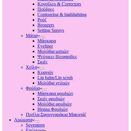
Κονσίλερ & Correctors
Πούδρες
Contouring & highlighting
Ρούζ
Bronzers
Setting Sprays
Μάτια
Μάσκαρα
Eyeliner
Μολύβια ματιών
Ψεύτικες βλεφαρίδες
Σκιές
Χείλη
Κραγιόν
Lip balm/Lip scrub
Μολύβια χειλιών
Φρύδια
Μάσκαρα φρυδιών
Σκιές φρυδιών
Μολύβια φρυδιών
Henna Φρυδιών
Πινέλα-Σφουγγαράκια Μακιγιάζ
Αρώματα
Seventeen
Επώνυμα