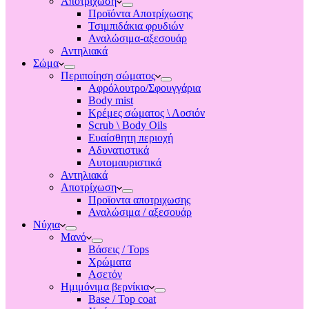
Αποτριχωση
Προϊόντα Αποτρίχωσης
Τσιμπιδάκια φρυδιών
Αναλώσιμα-αξεσουάρ
Αντηλιακά
Σώμα
Περιποίηση σώματος
Αφρόλουτρο/Σφουγγάρια
Body mist
Κρέμες σώματος \ Λοσιόν
Scrub \ Body Oils
Ευαίσθητη περιοχή
Αδυνατιστικά
Αυτομαυριστικά
Αντηλιακά
Αποτρίχωση
Προϊοντα αποτριχωσης
Αναλώσιμα / αξεσουάρ
Νύχια
Μανό
Βάσεις / Tops
Χρώματα
Ασετόν
Ημιμόνιμα βερνίκια
Base / Top coat