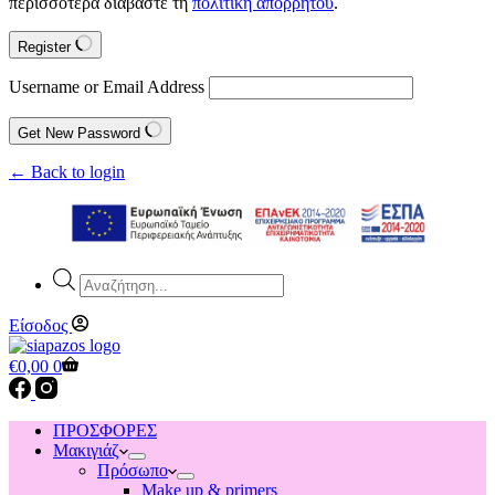
περισσότερα διαβάστε τη
πολιτική απορρήτου
.
Register
Username or Email Address
Get New Password
← Back to login
Products
search
Είσοδος
Shopping
€
0,00
0
cart
ΠΡΟΣΦΟΡΕΣ
Μακιγιάζ
Πρόσωπο
Make up & primers