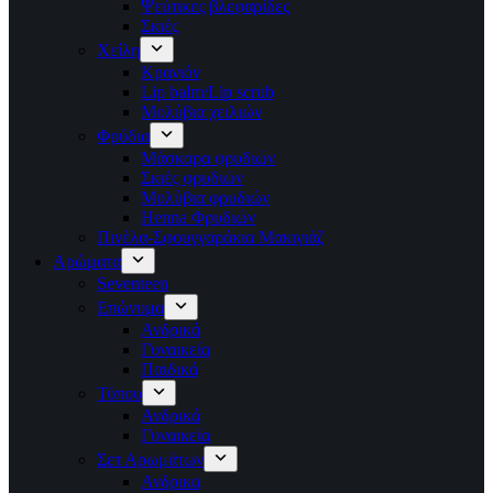
Ψεύτικες βλεφαρίδες
Σκιές
Χείλη
Κραγιόν
Lip balm/Lip scrub
Μολύβια χειλιών
Φρύδια
Μάσκαρα φρυδιών
Σκιές φρυδιών
Μολύβια φρυδιών
Henna Φρυδιών
Πινέλα-Σφουγγαράκια Μακιγιάζ
Αρώματα
Seventeen
Επώνυμα
Ανδρικά
Γυναικεία
Παιδικά
Τύπου
Ανδρικά
Γυναικεία
Σετ Αρωμάτων
Ανδρικα