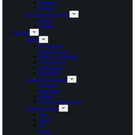
Γυναικεια
Παιδικα
Σετ Αρωματων Τύπου
Άνδρας
Γυναίκα
Μαλλιά
Βαφές
Με αμμωνία
Χωρίς αμμωνία
Οξυζενέ / Ντεκαπάζ
Χρωμομάσκες
κάλυψη ρίζας
Περμανάντ
Περιποίηση μαλλιών
Σαμπουάν
Conditioner
Μάσκες
Θεραπείες-Προστασία
Προϊόντα styling
Λάκ
Αφρός
Gel
Κεριά