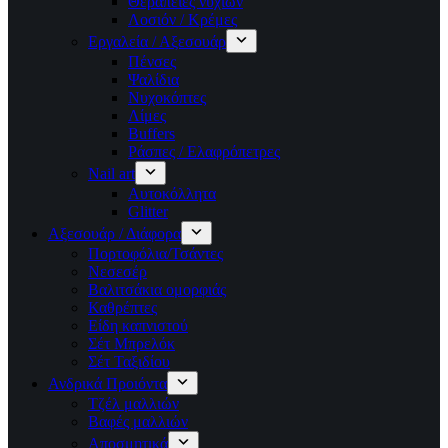
Θεραπείες νυχιών
Λοσιόν / Κρέμες
Εργαλεία / Αξεσουάρ
Πένσες
Ψαλίδια
Νυχοκόπτες
Λίμες
Buffers
Ράσπες / Ελαφρόπετρες
Nail art
Αυτοκόλλητα
Glitter
Αξεσουάρ / Διάφορα
Πορτοφόλια/Τσάντες
Νεσεσέρ
Βαλιτσάκια ομορφιάς
Καθρέπτες
Είδη καπνιστού
Σέτ Μπρελόκ
Σέτ Ταξιδίου
Ανδρικά Προιόντα
Τζέλ μαλλιών
Βαφές μαλλιών
Αποσμητικά