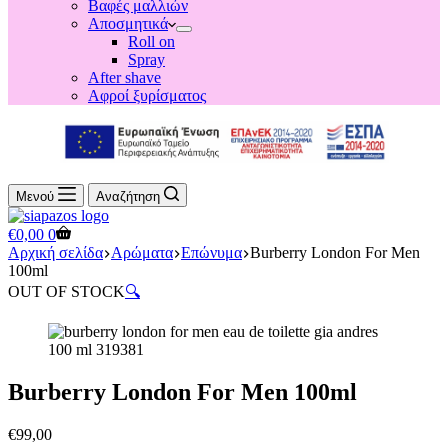
Βαφές μαλλιών
Αποσμητικά
Roll on
Spray
After shave
Αφροί ξυρίσματος
Μενού
Αναζήτηση
Shopping
€
0,00
0
cart
Αρχική σελίδα
Αρώματα
Επώνυμα
Burberry London For Men
100ml
OUT OF STOCK
🔍
Burberry London For Men 100ml
€
99,00