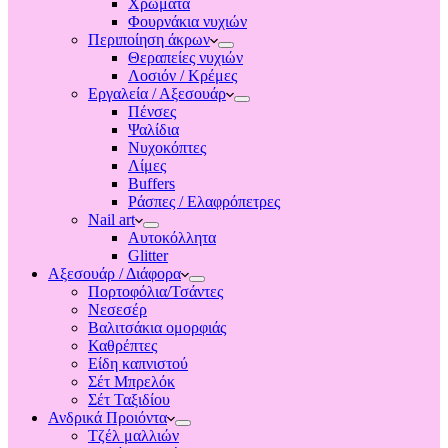
Χρώματα
Φουρνάκια νυχιών
Περιποίηση άκρων
Θεραπείες νυχιών
Λοσιόν / Κρέμες
Εργαλεία / Αξεσουάρ
Πένσες
Ψαλίδια
Νυχοκόπτες
Λίμες
Buffers
Ράσπες / Ελαφρόπετρες
Nail art
Αυτοκόλλητα
Glitter
Αξεσουάρ / Διάφορα
Πορτοφόλια/Τσάντες
Νεσεσέρ
Βαλιτσάκια ομορφιάς
Καθρέπτες
Είδη καπνιστού
Σέτ Μπρελόκ
Σέτ Ταξιδίου
Ανδρικά Προιόντα
Τζέλ μαλλιών