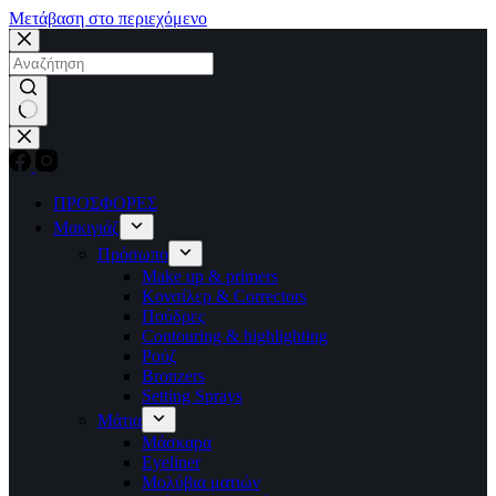
Μετάβαση στο περιεχόμενο
No
results
ΠΡΟΣΦΟΡΕΣ
Μακιγιάζ
Πρόσωπο
Make up & primers
Κονσίλερ & Correctors
Πούδρες
Contouring & highlighting
Ρούζ
Bronzers
Setting Sprays
Μάτια
Μάσκαρα
Eyeliner
Μολύβια ματιών