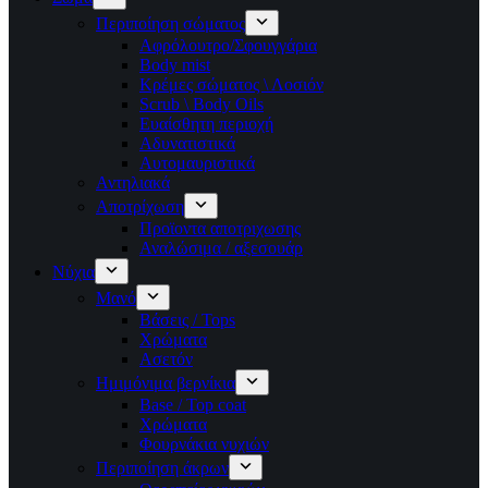
Περιποίηση σώματος
Αφρόλουτρο/Σφουγγάρια
Body mist
Κρέμες σώματος \ Λοσιόν
Scrub \ Body Oils
Ευαίσθητη περιοχή
Αδυνατιστικά
Αυτομαυριστικά
Αντηλιακά
Αποτρίχωση
Προϊοντα αποτριχωσης
Αναλώσιμα / αξεσουάρ
Νύχια
Μανό
Βάσεις / Tops
Χρώματα
Ασετόν
Ημιμόνιμα βερνίκια
Base / Top coat
Χρώματα
Φουρνάκια νυχιών
Περιποίηση άκρων