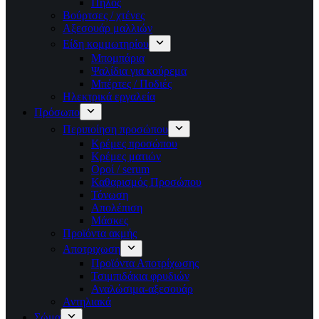
Πηλός
Βούρτσες / χτένες
Αξεσουάρ μαλλιών
Είδη κομμωτηρίου
Μπομπάρια
Ψαλίδια για κούρεμα
Μπέρτες / Ποδιές
Ηλεκτρικά εργαλεία
Πρόσωπο
Περιποίηση προσώπου
Κρέμες προσώπου
Κρέμες ματιών
Οροί / serum
Καθαρισμός Προσώπου
Τόνωση
Απολέπιση
Μάσκες
Προϊόντα ακμής
Αποτριχωση
Προϊόντα Αποτρίχωσης
Τσιμπιδάκια φρυδιών
Αναλώσιμα-αξεσουάρ
Αντηλιακά
Σώμα