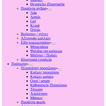
Θεραπείες-Προστασία
Προϊόντα styling
Λάκ
Αφρός
Gel
Κεριά
Πηλός
Βούρτσες / χτένες
Αξεσουάρ μαλλιών
Είδη κομμωτηρίου
Μπομπάρια
Ψαλίδια για κούρεμα
Μπέρτες / Ποδιές
Ηλεκτρικά εργαλεία
Πρόσωπο
Περιποίηση προσώπου
Κρέμες προσώπου
Κρέμες ματιών
Οροί / serum
Καθαρισμός Προσώπου
Τόνωση
Απολέπιση
Μάσκες
Προϊόντα ακμής