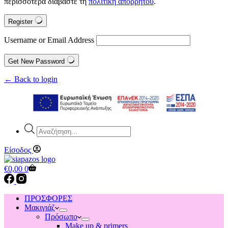
περισσότερα διαβάστε τη
πολιτική απορρήτου
.
Register
Username or Email Address
Get New Password
← Back to login
Products
search
Είσοδος
Shopping
€
0,00
0
cart
ΠΡΟΣΦΟΡΕΣ
Μακιγιάζ
Πρόσωπο
Make up & primers