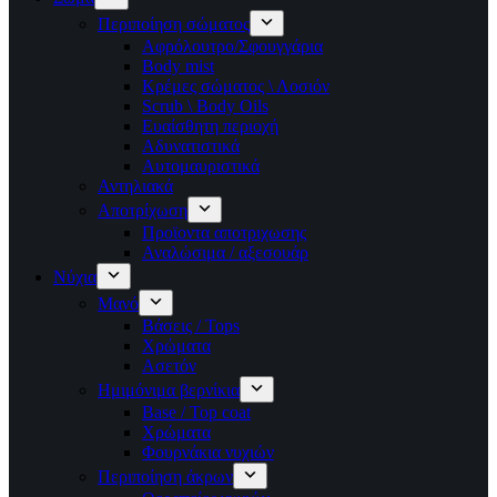
Περιποίηση σώματος
Αφρόλουτρο/Σφουγγάρια
Body mist
Κρέμες σώματος \ Λοσιόν
Scrub \ Body Oils
Ευαίσθητη περιοχή
Αδυνατιστικά
Αυτομαυριστικά
Αντηλιακά
Αποτρίχωση
Προϊοντα αποτριχωσης
Αναλώσιμα / αξεσουάρ
Νύχια
Μανό
Βάσεις / Tops
Χρώματα
Ασετόν
Ημιμόνιμα βερνίκια
Base / Top coat
Χρώματα
Φουρνάκια νυχιών
Περιποίηση άκρων