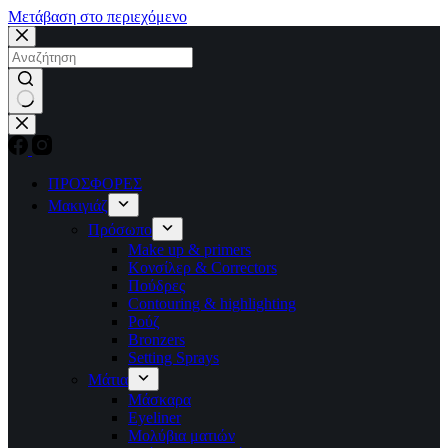
Μετάβαση στο περιεχόμενο
No
results
ΠΡΟΣΦΟΡΕΣ
Μακιγιάζ
Πρόσωπο
Make up & primers
Κονσίλερ & Correctors
Πούδρες
Contouring & highlighting
Ρούζ
Bronzers
Setting Sprays
Μάτια
Μάσκαρα
Eyeliner
Μολύβια ματιών