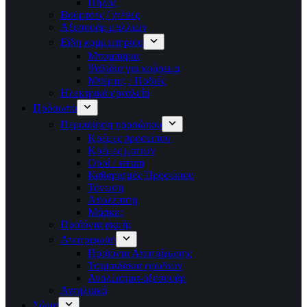
Πηλός
Βούρτσες / χτένες
Αξεσουάρ μαλλιών
Είδη κομμωτηρίου
Μπομπάρια
Ψαλίδια για κούρεμα
Μπέρτες / Ποδιές
Ηλεκτρικά εργαλεία
Πρόσωπο
Περιποίηση προσώπου
Κρέμες προσώπου
Κρέμες ματιών
Οροί / serum
Καθαρισμός Προσώπου
Τόνωση
Απολέπιση
Μάσκες
Προϊόντα ακμής
Αποτριχωση
Προϊόντα Αποτρίχωσης
Τσιμπιδάκια φρυδιών
Αναλώσιμα-αξεσουάρ
Αντηλιακά
Σώμα