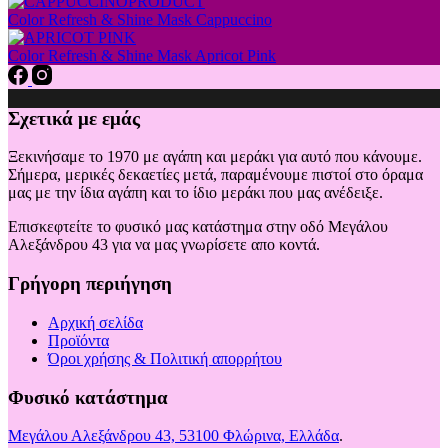
να
Color Refresh & Shine Mask Cappuccino
επιλεγούν
στη
Color Refresh & Shine Mask Apricot Pink
σελίδα
του
προϊόντος
Σχετικά με εμάς
Ξεκινήσαμε το 1970 με αγάπη και μεράκι για αυτό που κάνουμε.
Σήμερα, μερικές δεκαετίες μετά, παραμένουμε πιστοί στο όραμα
μας με την ίδια αγάπη και το ίδιο μεράκι που μας ανέδειξε.
Επισκεφτείτε το φυσικό μας κατάστημα στην οδό Μεγάλου
Αλεξάνδρου 43 για να μας γνωρίσετε απο κοντά.
Γρήγορη περιήγηση
Αρχική σελίδα
Προϊόντα
Όροι χρήσης & Πολιτική απορρήτου
Φυσικό κατάστημα
Μεγάλου Αλεξάνδρου 43, 53100 Φλώρινα, Ελλάδα
.