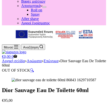
Βαφές μαλλιών
Αποσμητικά
Roll on
Spray
After shave
Αφροί ξυρίσματος
Μενού
Αναζήτηση
Shopping
€
0,00
0
cart
Αρχική σελίδα
Αρώματα
Επώνυμα
Dior Sauvage Eau De Toilette
60ml
OUT OF STOCK
🔍
Dior Sauvage Eau De Toilette 60ml
€
95,00