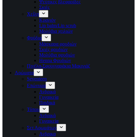
Ψεύτικες βλεφαρίδες
Σκιές
Χείλη
Κραγιόν
Lip balm/Lip scrub
Μολύβια χειλιών
Φρύδια
Μάσκαρα φρυδιών
Σκιές φρυδιών
Μολύβια φρυδιών
Henna Φρυδιών
Πινέλα-Σφουγγαράκια Μακιγιάζ
Αρώματα
Seventeen
Επώνυμα
Ανδρικά
Γυναικεία
Παιδικά
Τύπου
Ανδρικά
Γυναικεία
Σετ Αρωμάτων
Ανδρικα