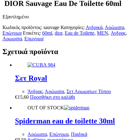
DIOR Sauvage Eau De Toilette 60ml
Εξαντλημένο
Κωδικός προϊόντος:
sauvage
Κατηγορίες:
Ανδρικά
,
Αρώματα
,
Επώνυμα
Ετικέτες:
60ml
,
dior
,
Eau de Toilette
,
MEN
,
Ανδρας
,
Αρωματα
,
Επωνυμα
Σχετικά προϊόντα
Σετ Royal
Άνδρας
,
Αρώματα
,
Σετ Αρωματων Τύπου
€
15,60
Προσθήκη στο καλάθι
OUT OF STOCK
Spiderman eau de toilette 30ml
Αρώματα
,
Επώνυμα
,
Παιδικά
€
9,50
Διαβάστε περισσότερα