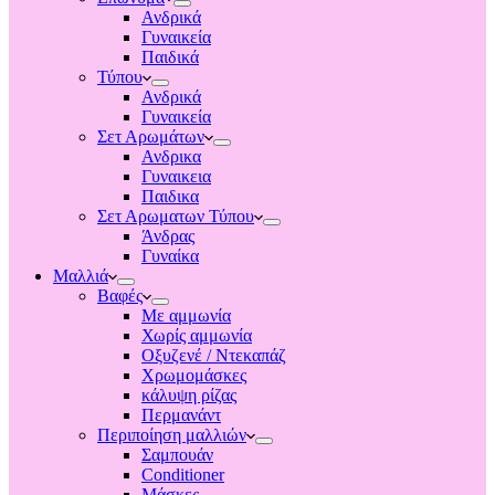
Ανδρικά
Γυναικεία
Παιδικά
Τύπου
Ανδρικά
Γυναικεία
Σετ Αρωμάτων
Ανδρικα
Γυναικεια
Παιδικα
Σετ Αρωματων Τύπου
Άνδρας
Γυναίκα
Μαλλιά
Βαφές
Με αμμωνία
Χωρίς αμμωνία
Οξυζενέ / Ντεκαπάζ
Χρωμομάσκες
κάλυψη ρίζας
Περμανάντ
Περιποίηση μαλλιών
Σαμπουάν
Conditioner
Μάσκες