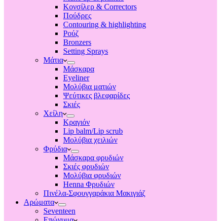
Κονσίλερ & Correctors
Πούδρες
Contouring & highlighting
Ρούζ
Bronzers
Setting Sprays
Μάτια
Μάσκαρα
Eyeliner
Μολύβια ματιών
Ψεύτικες βλεφαρίδες
Σκιές
Χείλη
Κραγιόν
Lip balm/Lip scrub
Μολύβια χειλιών
Φρύδια
Μάσκαρα φρυδιών
Σκιές φρυδιών
Μολύβια φρυδιών
Henna Φρυδιών
Πινέλα-Σφουγγαράκια Μακιγιάζ
Αρώματα
Seventeen
Επώνυμα