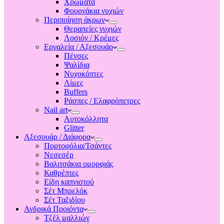
Χρώματα
Φουρνάκια νυχιών
Περιποίηση άκρων
Θεραπείες νυχιών
Λοσιόν / Κρέμες
Εργαλεία / Αξεσουάρ
Πένσες
Ψαλίδια
Νυχοκόπτες
Λίμες
Buffers
Ράσπες / Ελαφρόπετρες
Nail art
Αυτοκόλλητα
Glitter
Αξεσουάρ / Διάφορα
Πορτοφόλια/Τσάντες
Νεσεσέρ
Βαλιτσάκια ομορφιάς
Καθρέπτες
Είδη καπνιστού
Σέτ Μπρελόκ
Σέτ Ταξιδίου
Ανδρικά Προιόντα
Τζέλ μαλλιών