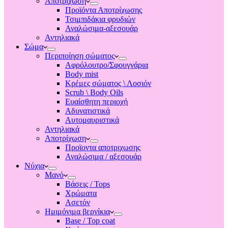
Αποτριχωση
Προϊόντα Αποτρίχωσης
Τσιμπιδάκια φρυδιών
Αναλώσιμα-αξεσουάρ
Αντηλιακά
Σώμα
Περιποίηση σώματος
Αφρόλουτρο/Σφουγγάρια
Body mist
Κρέμες σώματος \ Λοσιόν
Scrub \ Body Oils
Ευαίσθητη περιοχή
Αδυνατιστικά
Αυτομαυριστικά
Αντηλιακά
Αποτρίχωση
Προϊοντα αποτριχωσης
Αναλώσιμα / αξεσουάρ
Νύχια
Μανό
Βάσεις / Tops
Χρώματα
Ασετόν
Ημιμόνιμα βερνίκια
Base / Top coat