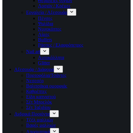
Θεραπείες νυχιών
Λοσιόν / Κρέμες
Εργαλεία / Αξεσουάρ
Πένσες
Ψαλίδια
Νυχοκόπτες
Λίμες
Buffers
Ράσπες / Ελαφρόπετρες
Nail art
Αυτοκόλλητα
Glitter
Αξεσουάρ / Διάφορα
Πορτοφόλια/Τσάντες
Νεσεσέρ
Βαλιτσάκια ομορφιάς
Καθρέπτες
Είδη καπνιστού
Σέτ Μπρελόκ
Σέτ Ταξιδίου
Ανδρικά Προιόντα
Τζέλ μαλλιών
Βαφές μαλλιών
Αποσμητικά