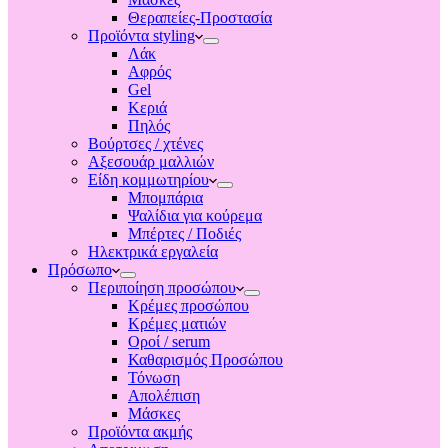
Θεραπείες-Προστασία
Προϊόντα styling
Λάκ
Αφρός
Gel
Κεριά
Πηλός
Βούρτσες / χτένες
Αξεσουάρ μαλλιών
Είδη κομμωτηρίου
Μπομπάρια
Ψαλίδια για κούρεμα
Μπέρτες / Ποδιές
Ηλεκτρικά εργαλεία
Πρόσωπο
Περιποίηση προσώπου
Κρέμες προσώπου
Κρέμες ματιών
Οροί / serum
Καθαρισμός Προσώπου
Τόνωση
Απολέπιση
Μάσκες
Προϊόντα ακμής