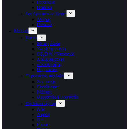
Γυναικεια
Παιδικα
Σετ Αρωματων Τύπου
Άνδρας
Γυναίκα
Μαλλιά
Βαφές
Με αμμωνία
Χωρίς αμμωνία
Οξυζενέ / Ντεκαπάζ
Χρωμομάσκες
κάλυψη ρίζας
Περμανάντ
Περιποίηση μαλλιών
Σαμπουάν
Conditioner
Μάσκες
Θεραπείες-Προστασία
Προϊόντα styling
Λάκ
Αφρός
Gel
Κεριά