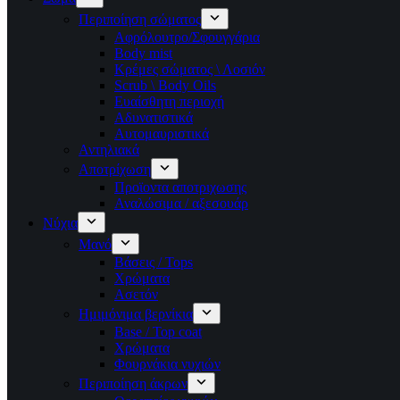
Περιποίηση σώματος
Αφρόλουτρο/Σφουγγάρια
Body mist
Κρέμες σώματος \ Λοσιόν
Scrub \ Body Oils
Ευαίσθητη περιοχή
Αδυνατιστικά
Αυτομαυριστικά
Αντηλιακά
Αποτρίχωση
Προϊοντα αποτριχωσης
Αναλώσιμα / αξεσουάρ
Νύχια
Μανό
Βάσεις / Tops
Χρώματα
Ασετόν
Ημιμόνιμα βερνίκια
Base / Top coat
Χρώματα
Φουρνάκια νυχιών
Περιποίηση άκρων