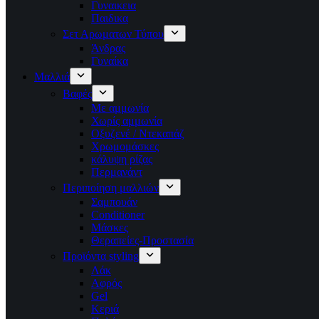
Γυναικεια
Παιδικα
Σετ Αρωματων Τύπου
Άνδρας
Γυναίκα
Μαλλιά
Βαφές
Με αμμωνία
Χωρίς αμμωνία
Οξυζενέ / Ντεκαπάζ
Χρωμομάσκες
κάλυψη ρίζας
Περμανάντ
Περιποίηση μαλλιών
Σαμπουάν
Conditioner
Μάσκες
Θεραπείες-Προστασία
Προϊόντα styling
Λάκ
Αφρός
Gel
Κεριά