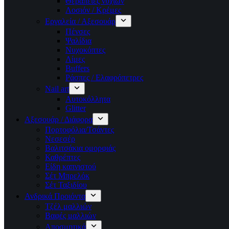
Θεραπείες νυχιών
Λοσιόν / Κρέμες
Εργαλεία / Αξεσουάρ
Πένσες
Ψαλίδια
Νυχοκόπτες
Λίμες
Buffers
Ράσπες / Ελαφρόπετρες
Nail art
Αυτοκόλλητα
Glitter
Αξεσουάρ / Διάφορα
Πορτοφόλια/Τσάντες
Νεσεσέρ
Βαλιτσάκια ομορφιάς
Καθρέπτες
Είδη καπνιστού
Σέτ Μπρελόκ
Σέτ Ταξιδίου
Ανδρικά Προιόντα
Τζέλ μαλλιών
Βαφές μαλλιών
Αποσμητικά