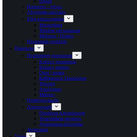
Πηλός
Βούρτσες / χτένες
Αξεσουάρ μαλλιών
Είδη κομμωτηρίου
Μπομπάρια
Ψαλίδια για κούρεμα
Μπέρτες / Ποδιές
Ηλεκτρικά εργαλεία
Πρόσωπο
Περιποίηση προσώπου
Κρέμες προσώπου
Κρέμες ματιών
Οροί / serum
Καθαρισμός Προσώπου
Τόνωση
Απολέπιση
Μάσκες
Προϊόντα ακμής
Αποτριχωση
Προϊόντα Αποτρίχωσης
Τσιμπιδάκια φρυδιών
Αναλώσιμα-αξεσουάρ
Αντηλιακά
Σώμα