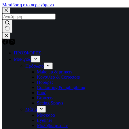
Μετάβαση στο περιεχόμενο
No
results
ΠΡΟΣΦΟΡΕΣ
Μακιγιάζ
Πρόσωπο
Make up & primers
Κονσίλερ & Correctors
Πούδρες
Contouring & highlighting
Ρούζ
Bronzers
Setting Sprays
Μάτια
Μάσκαρα
Eyeliner
Μολύβια ματιών