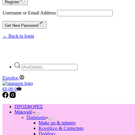
Register
Username or Email Address
Get New Password
← Back to login
Products
search
Είσοδος
Shopping
€
0,00
0
cart
ΠΡΟΣΦΟΡΕΣ
Μακιγιάζ
Πρόσωπο
Make up & primers
Κονσίλερ & Correctors
Πούδρες