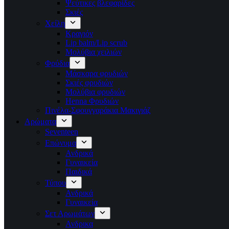
Ψεύτικες βλεφαρίδες
Σκιές
Χείλη
Κραγιόν
Lip balm/Lip scrub
Μολύβια χειλιών
Φρύδια
Μάσκαρα φρυδιών
Σκιές φρυδιών
Μολύβια φρυδιών
Henna Φρυδιών
Πινέλα-Σφουγγαράκια Μακιγιάζ
Αρώματα
Seventeen
Επώνυμα
Ανδρικά
Γυναικεία
Παιδικά
Τύπου
Ανδρικά
Γυναικεία
Σετ Αρωμάτων
Ανδρικα