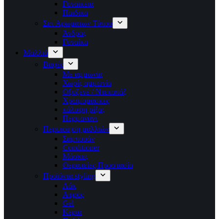
Γυναικεια
Παιδικα
Σετ Αρωματων Τύπου
Άνδρας
Γυναίκα
Μαλλιά
Βαφές
Με αμμωνία
Χωρίς αμμωνία
Οξυζενέ / Ντεκαπάζ
Χρωμομάσκες
κάλυψη ρίζας
Περμανάντ
Περιποίηση μαλλιών
Σαμπουάν
Conditioner
Μάσκες
Θεραπείες-Προστασία
Προϊόντα styling
Λάκ
Αφρός
Gel
Κεριά