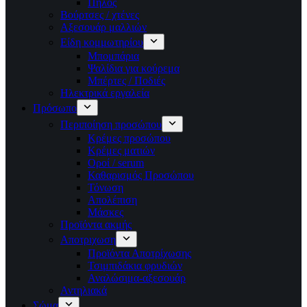
Πηλός
Βούρτσες / χτένες
Αξεσουάρ μαλλιών
Είδη κομμωτηρίου
Μπομπάρια
Ψαλίδια για κούρεμα
Μπέρτες / Ποδιές
Ηλεκτρικά εργαλεία
Πρόσωπο
Περιποίηση προσώπου
Κρέμες προσώπου
Κρέμες ματιών
Οροί / serum
Καθαρισμός Προσώπου
Τόνωση
Απολέπιση
Μάσκες
Προϊόντα ακμής
Αποτριχωση
Προϊόντα Αποτρίχωσης
Τσιμπιδάκια φρυδιών
Αναλώσιμα-αξεσουάρ
Αντηλιακά
Σώμα