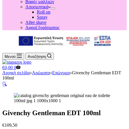
Βαφές μαλλιών
Αποσμητικά
Roll on
Spray
After shave
Αφροί ξυρίσματος
Μενού
Αναζήτηση
Shopping
€
0,00
0
cart
Αρχική σελίδα
Αρώματα
Επώνυμα
Givenchy Gentleman EDT
100ml
🔍
Givenchy Gentleman EDT 100ml
€
109,50