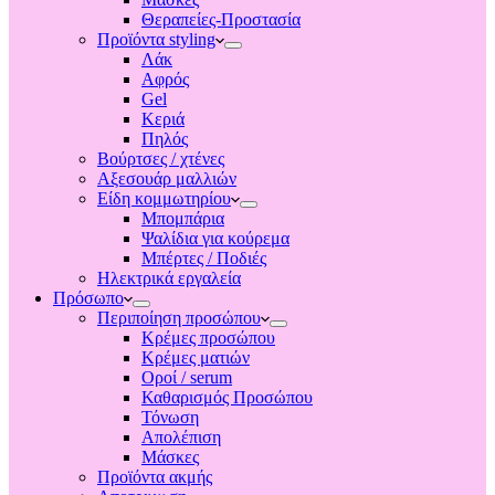
Θεραπείες-Προστασία
Προϊόντα styling
Λάκ
Αφρός
Gel
Κεριά
Πηλός
Βούρτσες / χτένες
Αξεσουάρ μαλλιών
Είδη κομμωτηρίου
Μπομπάρια
Ψαλίδια για κούρεμα
Μπέρτες / Ποδιές
Ηλεκτρικά εργαλεία
Πρόσωπο
Περιποίηση προσώπου
Κρέμες προσώπου
Κρέμες ματιών
Οροί / serum
Καθαρισμός Προσώπου
Τόνωση
Απολέπιση
Μάσκες
Προϊόντα ακμής