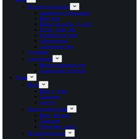
Περιποίηση σώματος
Αφρόλουτρο/Σφουγγάρια
Body mist
Κρέμες σώματος \ Λοσιόν
Scrub \ Body Oils
Ευαίσθητη περιοχή
Αδυνατιστικά
Αυτομαυριστικά
Αντηλιακά
Αποτρίχωση
Προϊοντα αποτριχωσης
Αναλώσιμα / αξεσουάρ
Νύχια
Μανό
Βάσεις / Tops
Χρώματα
Ασετόν
Ημιμόνιμα βερνίκια
Base / Top coat
Χρώματα
Φουρνάκια νυχιών
Περιποίηση άκρων