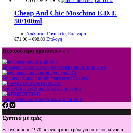
OUT OF STOCK
Cheap And Chic Moschino E.D.T.
50/100ml
Αρώματα
,
Γυναικεία
,
Επώνυμα
Αυτό
€
71,00
–
€
98,00
Επιλογή
το
προϊόν
Περισσότερα προϊόντα
έχει
πολλαπλές
παραλλαγές.
Seventeen Vibrant Eyes Quad Palette No.09 Pink Love
Οι
επιλογές
Seventeen Super Smooth Waterproof Eyeliner
μπορούν
να
Color Refresh & Shine Mask Cappuccino
επιλεγούν
στη
Color Refresh & Shine Mask Apricot Pink
σελίδα
του
προϊόντος
Σχετικά με εμάς
Ξεκινήσαμε το 1970 με αγάπη και μεράκι για αυτό που κάνουμε.