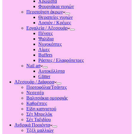
Χρώματα
Φουρνάκια νυχιών
Περιποίηση άκρων
Θεραπείες νυχιών
Λοσιόν / Κρέμες
Εργαλεία / Αξεσουάρ
Πένσες
Ψαλίδια
Νυχοκόπτες
Λίμες
Buffers
Ράσπες / Ελαφρόπετρες
Nail art
Αυτοκόλλητα
Glitter
Αξεσουάρ / Διάφορα
Πορτοφόλια/Τσάντες
Νεσεσέρ
Βαλιτσάκια ομορφιάς
Καθρέπτες
Είδη καπνιστού
Σέτ Μπρελόκ
Σέτ Ταξιδίου
Ανδρικά Προιόντα
Τζέλ μαλλιών