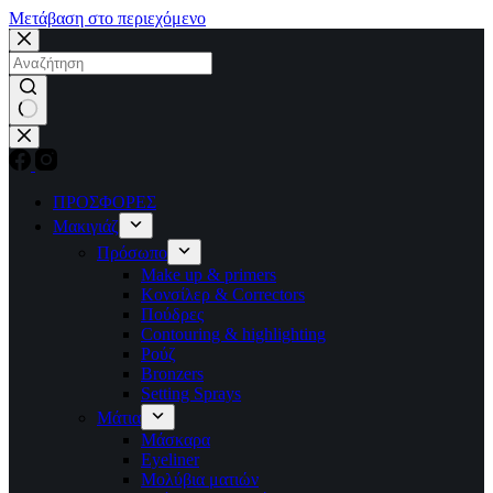
Μετάβαση στο περιεχόμενο
No
results
ΠΡΟΣΦΟΡΕΣ
Μακιγιάζ
Πρόσωπο
Make up & primers
Κονσίλερ & Correctors
Πούδρες
Contouring & highlighting
Ρούζ
Bronzers
Setting Sprays
Μάτια
Μάσκαρα
Eyeliner
Μολύβια ματιών