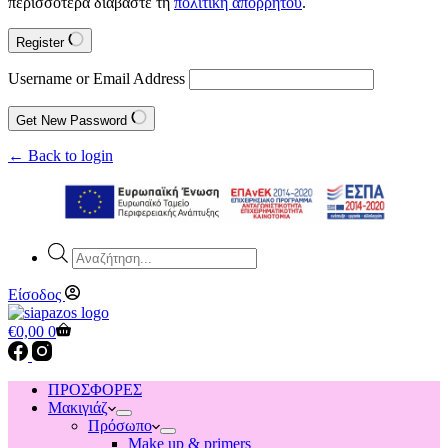
περισσότερα διαβάστε τη
πολιτική απορρήτου
.
Register
Username or Email Address
Get New Password
← Back to login
Products
search
Είσοδος
Shopping
€
0,00
0
cart
ΠΡΟΣΦΟΡΕΣ
Μακιγιάζ
Πρόσωπο
Make up & primers