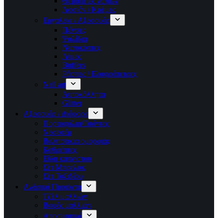
Θεραπείες νυχιών
Λοσιόν / Κρέμες
Εργαλεία / Αξεσουάρ
Πένσες
Ψαλίδια
Νυχοκόπτες
Λίμες
Buffers
Ράσπες / Ελαφρόπετρες
Nail art
Αυτοκόλλητα
Glitter
Αξεσουάρ / Διάφορα
Πορτοφόλια/Τσάντες
Νεσεσέρ
Βαλιτσάκια ομορφιάς
Καθρέπτες
Είδη καπνιστού
Σέτ Μπρελόκ
Σέτ Ταξιδίου
Ανδρικά Προιόντα
Τζέλ μαλλιών
Βαφές μαλλιών
Αποσμητικά