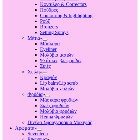
Κονσίλερ & Correctors
Πούδρες
Contouring & highlighting
Ρούζ
Bronzers
Setting Sprays
Μάτια
Μάσκαρα
Eyeliner
Μολύβια ματιών
Ψεύτικες βλεφαρίδες
Σκιές
Χείλη
Κραγιόν
Lip balm/Lip scrub
Μολύβια χειλιών
Φρύδια
Μάσκαρα φρυδιών
Σκιές φρυδιών
Μολύβια φρυδιών
Henna Φρυδιών
Πινέλα-Σφουγγαράκια Μακιγιάζ
Αρώματα
Seventeen
Επώνυμα