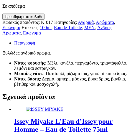
Σε απόθεμα
Givenchy
Προσθήκη στο καλάθι
Gentleman
Κωδικός προϊόντος:
K-017
Κατηγορίες:
Ανδρικά
,
Αρώματα
,
EDT
Επώνυμα
Ετικέτες:
100ml
,
Eau de Toilette
,
MEN
,
Ανδρας
,
100ml
Αρωματα
,
Επωνυμα
ποσότητα
Περιγραφή
Ξυλώδες ανδρικό άρωμα.
Νότες κορυφής
: Μέλι, κανέλα, περγαμόντο, τριαντάφυλλο,
λεμόνι και εστραγκόν.
Μεσαίες νότες
: Πατσουλί, ρίζωμα ίρις, γιασεμί και κέδρος.
Νότες βάσης
: Δέρμα, αμπέρι, μόσχος, βρύα δριος, βανίλια,
βέτιβερ και μοσχογαλή.
Σχετικά προϊόντα
Issey Miyake L’Eau d’Issey pour
Homme – Eau de Toilette 75ml