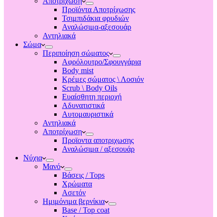
Αποτριχωση
Προϊόντα Αποτρίχωσης
Τσιμπιδάκια φρυδιών
Αναλώσιμα-αξεσουάρ
Αντηλιακά
Σώμα
Περιποίηση σώματος
Αφρόλουτρο/Σφουγγάρια
Body mist
Κρέμες σώματος \ Λοσιόν
Scrub \ Body Oils
Ευαίσθητη περιοχή
Αδυνατιστικά
Αυτομαυριστικά
Αντηλιακά
Αποτρίχωση
Προϊοντα αποτριχωσης
Αναλώσιμα / αξεσουάρ
Νύχια
Μανό
Βάσεις / Tops
Χρώματα
Ασετόν
Ημιμόνιμα βερνίκια
Base / Top coat