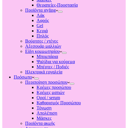
Θεραπείες-Προστασία
Προϊόντα styling
Λάκ
Αφρός
Gel
Κεριά
Πηλός
Βούρτσες / χτένες
Αξεσουάρ μαλλιών
Είδη κομμωτηρίου
Μπομπάρια
Ψαλίδια για κούρεμα
Μπέρτες / Ποδιές
Ηλεκτρικά εργαλεία
Πρόσωπο
Περιποίηση προσώπου
Κρέμες προσώπου
Κρέμες ματιών
Οροί / serum
Καθαρισμός Προσώπου
Τόνωση
Απολέπιση
Μάσκες
Προϊόντα ακμής