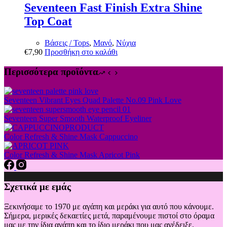
Seventeen Fast Finish Extra Shine
Top Coat
Βάσεις / Tops
,
Μανό
,
Νύχια
€
7,90
Προσθήκη στο καλάθι
Περισσότερα προϊόντα
Seventeen Vibrant Eyes Quad Palette No.09 Pink Love
Seventeen Super Smooth Waterproof Eyeliner
Color Refresh & Shine Mask Cappuccino
Color Refresh & Shine Mask Apricot Pink
Σχετικά με εμάς
Ξεκινήσαμε το 1970 με αγάπη και μεράκι για αυτό που κάνουμε.
Σήμερα, μερικές δεκαετίες μετά, παραμένουμε πιστοί στο όραμα
μας με την ίδια αγάπη και το ίδιο μεράκι που μας ανέδειξε.