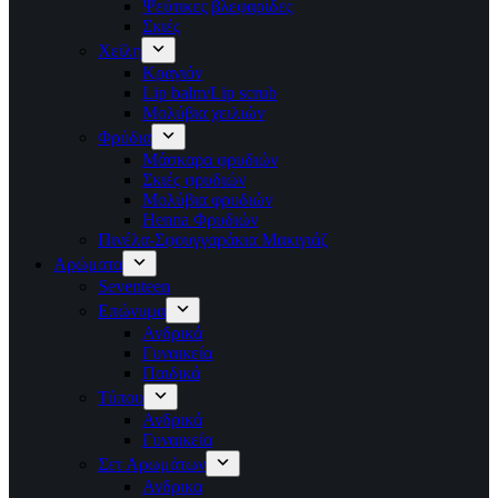
Ψεύτικες βλεφαρίδες
Σκιές
Χείλη
Κραγιόν
Lip balm/Lip scrub
Μολύβια χειλιών
Φρύδια
Μάσκαρα φρυδιών
Σκιές φρυδιών
Μολύβια φρυδιών
Henna Φρυδιών
Πινέλα-Σφουγγαράκια Μακιγιάζ
Αρώματα
Seventeen
Επώνυμα
Ανδρικά
Γυναικεία
Παιδικά
Τύπου
Ανδρικά
Γυναικεία
Σετ Αρωμάτων
Ανδρικα