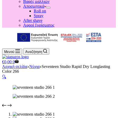
Βαφές μαλλιών
Αποσμητικά
Roll on
Spray
After shave
Αφροί ξυρίσματος
Μενού
Αναζήτηση
Shopping
€
0,00
0
cart
Αρχική σελίδα
Νύχια
Seventeen Studio Rapid Dry Longlasting
Color 266
🔍