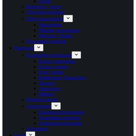
Πηλός
Βούρτσες / χτένες
Αξεσουάρ μαλλιών
Είδη κομμωτηρίου
Μπομπάρια
Ψαλίδια για κούρεμα
Μπέρτες / Ποδιές
Ηλεκτρικά εργαλεία
Πρόσωπο
Περιποίηση προσώπου
Κρέμες προσώπου
Κρέμες ματιών
Οροί / serum
Καθαρισμός Προσώπου
Τόνωση
Απολέπιση
Μάσκες
Προϊόντα ακμής
Αποτριχωση
Προϊόντα Αποτρίχωσης
Τσιμπιδάκια φρυδιών
Αναλώσιμα-αξεσουάρ
Αντηλιακά
Σώμα