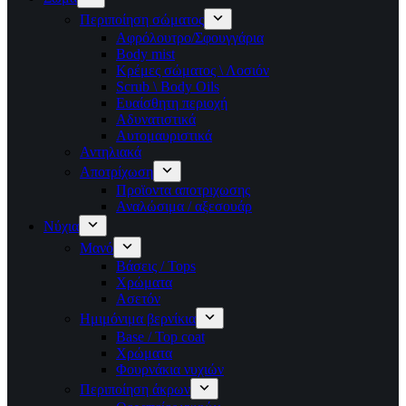
Περιποίηση σώματος
Αφρόλουτρο/Σφουγγάρια
Body mist
Κρέμες σώματος \ Λοσιόν
Scrub \ Body Oils
Ευαίσθητη περιοχή
Αδυνατιστικά
Αυτομαυριστικά
Αντηλιακά
Αποτρίχωση
Προϊοντα αποτριχωσης
Αναλώσιμα / αξεσουάρ
Νύχια
Μανό
Βάσεις / Tops
Χρώματα
Ασετόν
Ημιμόνιμα βερνίκια
Base / Top coat
Χρώματα
Φουρνάκια νυχιών
Περιποίηση άκρων