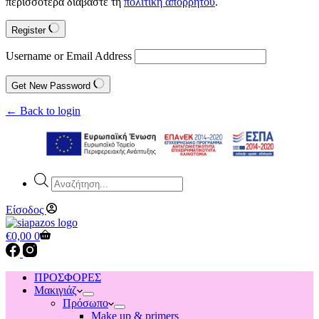
περισσότερα διαβάστε τη
πολιτική απορρήτου
.
Register
Username or Email Address
Get New Password
← Back to login
Products
search
Είσοδος
Shopping
€
0,00
0
cart
ΠΡΟΣΦΟΡΕΣ
Μακιγιάζ
Πρόσωπο
Make up & primers