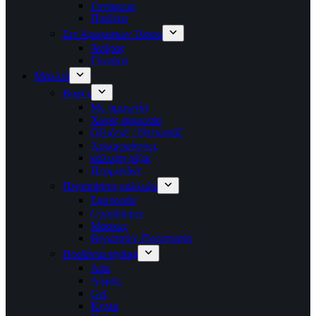
Γυναικεια
Παιδικα
Σετ Αρωματων Τύπου
Άνδρας
Γυναίκα
Μαλλιά
Βαφές
Με αμμωνία
Χωρίς αμμωνία
Οξυζενέ / Ντεκαπάζ
Χρωμομάσκες
κάλυψη ρίζας
Περμανάντ
Περιποίηση μαλλιών
Σαμπουάν
Conditioner
Μάσκες
Θεραπείες-Προστασία
Προϊόντα styling
Λάκ
Αφρός
Gel
Κεριά