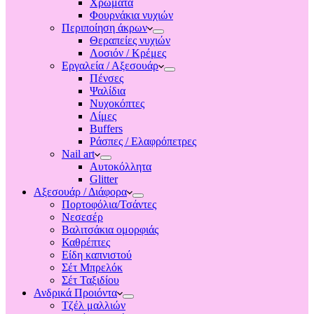
Χρώματα
Φουρνάκια νυχιών
Περιποίηση άκρων
Θεραπείες νυχιών
Λοσιόν / Κρέμες
Εργαλεία / Αξεσουάρ
Πένσες
Ψαλίδια
Νυχοκόπτες
Λίμες
Buffers
Ράσπες / Ελαφρόπετρες
Nail art
Αυτοκόλλητα
Glitter
Αξεσουάρ / Διάφορα
Πορτοφόλια/Τσάντες
Νεσεσέρ
Βαλιτσάκια ομορφιάς
Καθρέπτες
Είδη καπνιστού
Σέτ Μπρελόκ
Σέτ Ταξιδίου
Ανδρικά Προιόντα
Τζέλ μαλλιών