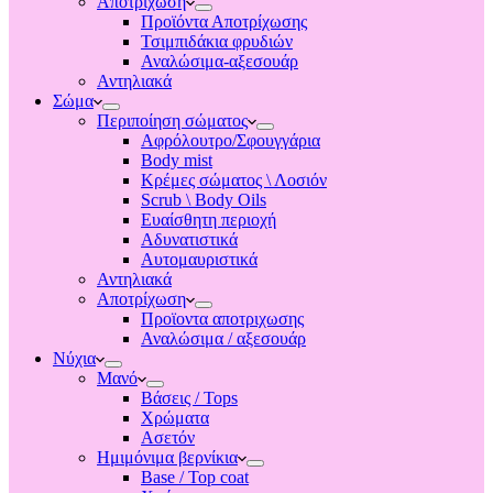
Αποτριχωση
Προϊόντα Αποτρίχωσης
Τσιμπιδάκια φρυδιών
Αναλώσιμα-αξεσουάρ
Αντηλιακά
Σώμα
Περιποίηση σώματος
Αφρόλουτρο/Σφουγγάρια
Body mist
Κρέμες σώματος \ Λοσιόν
Scrub \ Body Oils
Ευαίσθητη περιοχή
Αδυνατιστικά
Αυτομαυριστικά
Αντηλιακά
Αποτρίχωση
Προϊοντα αποτριχωσης
Αναλώσιμα / αξεσουάρ
Νύχια
Μανό
Βάσεις / Tops
Χρώματα
Ασετόν
Ημιμόνιμα βερνίκια
Base / Top coat