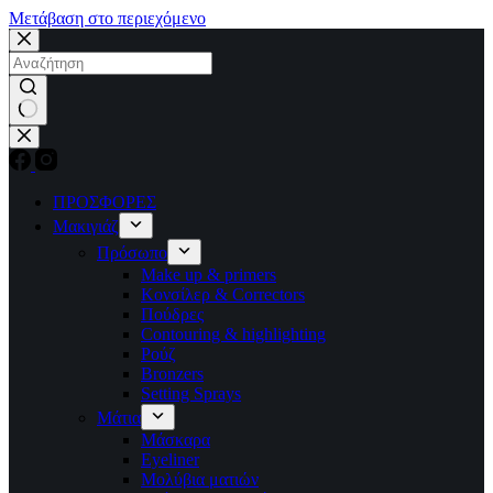
Μετάβαση στο περιεχόμενο
No
results
ΠΡΟΣΦΟΡΕΣ
Μακιγιάζ
Πρόσωπο
Make up & primers
Κονσίλερ & Correctors
Πούδρες
Contouring & highlighting
Ρούζ
Bronzers
Setting Sprays
Μάτια
Μάσκαρα
Eyeliner
Μολύβια ματιών