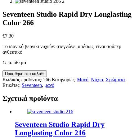
Seventeen Studio Rapid Dry Longlasting
Color 266
€
7,30
Το ιδανικό βερνίκι νυχιών: στεγνώνει αμέσως, είναι σούπερ
ανθεκτικό
Σε απόθεμα
Seventeen
Προσθήκη στο καλάθι
Studio
Κωδικός προϊόντος:
266
Κατηγορίες:
Μανό
,
Νύχια
,
Χρώματα
Rapid
Ετικέτες:
Seventeen
,
μανό
Dry
Longlasting
Σχετικά προϊόντα
Color
266
ποσότητα
Seventeen Studio Rapid Dry
Longlasting Color 216