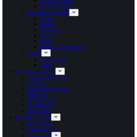
Θεραπείες νυχιών
Λοσιόν / Κρέμες
Εργαλεία / Αξεσουάρ
Πένσες
Ψαλίδια
Νυχοκόπτες
Λίμες
Buffers
Ράσπες / Ελαφρόπετρες
Nail art
Αυτοκόλλητα
Glitter
Αξεσουάρ / Διάφορα
Πορτοφόλια/Τσάντες
Νεσεσέρ
Βαλιτσάκια ομορφιάς
Καθρέπτες
Είδη καπνιστού
Σέτ Μπρελόκ
Σέτ Ταξιδίου
Ανδρικά Προιόντα
Τζέλ μαλλιών
Βαφές μαλλιών
Αποσμητικά