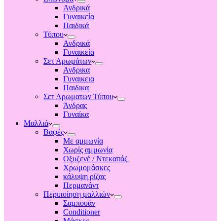
Ανδρικά
Γυναικεία
Παιδικά
Τύπου
Ανδρικά
Γυναικεία
Σετ Αρωμάτων
Ανδρικα
Γυναικεια
Παιδικα
Σετ Αρωματων Τύπου
Άνδρας
Γυναίκα
Μαλλιά
Βαφές
Με αμμωνία
Χωρίς αμμωνία
Οξυζενέ / Ντεκαπάζ
Χρωμομάσκες
κάλυψη ρίζας
Περμανάντ
Περιποίηση μαλλιών
Σαμπουάν
Conditioner
Μάσκες