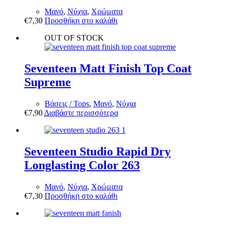
Μανό
,
Νύχια
,
Χρώματα
€
7,30
Προσθήκη στο καλάθι
OUT OF STOCK
Seventeen Matt Finish Top Coat
Supreme
Βάσεις / Tops
,
Μανό
,
Νύχια
€
7,90
Διαβάστε περισσότερα
Seventeen Studio Rapid Dry
Longlasting Color 263
Μανό
,
Νύχια
,
Χρώματα
€
7,30
Προσθήκη στο καλάθι