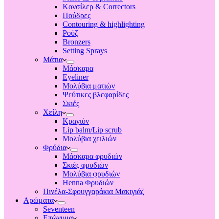
Κονσίλερ & Correctors
Πούδρες
Contouring & highlighting
Ρούζ
Bronzers
Setting Sprays
Μάτια
Μάσκαρα
Eyeliner
Μολύβια ματιών
Ψεύτικες βλεφαρίδες
Σκιές
Χείλη
Κραγιόν
Lip balm/Lip scrub
Μολύβια χειλιών
Φρύδια
Μάσκαρα φρυδιών
Σκιές φρυδιών
Μολύβια φρυδιών
Henna Φρυδιών
Πινέλα-Σφουγγαράκια Μακιγιάζ
Αρώματα
Seventeen
Επώνυμα