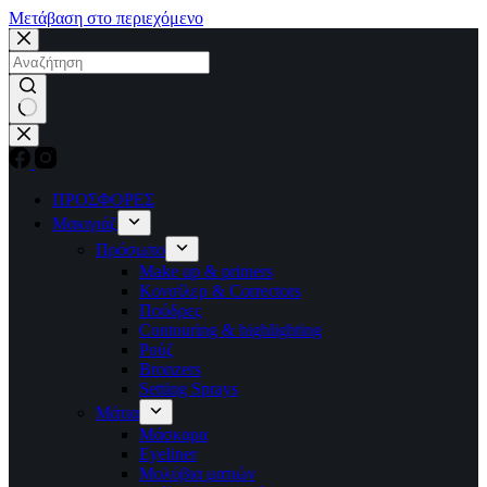
Μετάβαση στο περιεχόμενο
No
results
ΠΡΟΣΦΟΡΕΣ
Μακιγιάζ
Πρόσωπο
Make up & primers
Κονσίλερ & Correctors
Πούδρες
Contouring & highlighting
Ρούζ
Bronzers
Setting Sprays
Μάτια
Μάσκαρα
Eyeliner
Μολύβια ματιών