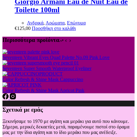
Giorgio Armani Eau de Nuit Eau de
παραλλαγές.
Toilette 100ml
Οι
επιλογές
μπορούν
Ανδρικά
,
Αρώματα
,
Επώνυμα
να
€
125,00
Προσθήκη στο καλάθι
επιλεγούν
στη
Περισσότερα προϊόντα
σελίδα
του
προϊόντος
Seventeen Vibrant Eyes Quad Palette No.09 Pink Love
Seventeen Super Smooth Waterproof Eyeliner
Color Refresh & Shine Mask Cappuccino
Color Refresh & Shine Mask Apricot Pink
Σχετικά με εμάς
Ξεκινήσαμε το 1970 με αγάπη και μεράκι για αυτό που κάνουμε.
Σήμερα, μερικές δεκαετίες μετά, παραμένουμε πιστοί στο όραμα
μας με την ίδια αγάπη και το ίδιο μεράκι που μας ανέδειξε.