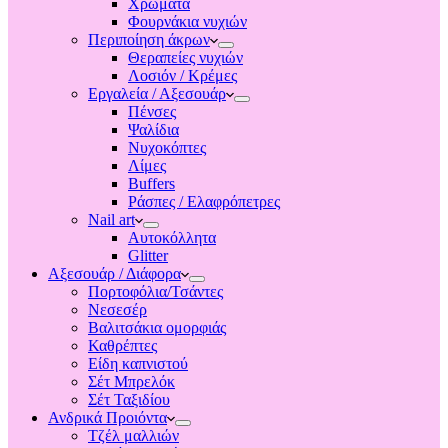
Χρώματα
Φουρνάκια νυχιών
Περιποίηση άκρων
Θεραπείες νυχιών
Λοσιόν / Κρέμες
Εργαλεία / Αξεσουάρ
Πένσες
Ψαλίδια
Νυχοκόπτες
Λίμες
Buffers
Ράσπες / Ελαφρόπετρες
Nail art
Αυτοκόλλητα
Glitter
Αξεσουάρ / Διάφορα
Πορτοφόλια/Τσάντες
Νεσεσέρ
Βαλιτσάκια ομορφιάς
Καθρέπτες
Είδη καπνιστού
Σέτ Μπρελόκ
Σέτ Ταξιδίου
Ανδρικά Προιόντα
Τζέλ μαλλιών