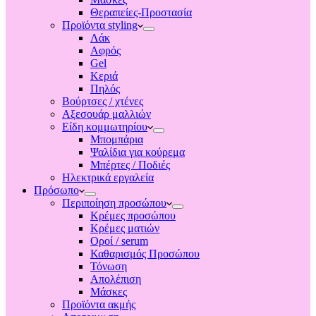
Θεραπείες-Προστασία
Προϊόντα styling
Λάκ
Αφρός
Gel
Κεριά
Πηλός
Βούρτσες / χτένες
Αξεσουάρ μαλλιών
Είδη κομμωτηρίου
Μπομπάρια
Ψαλίδια για κούρεμα
Μπέρτες / Ποδιές
Ηλεκτρικά εργαλεία
Πρόσωπο
Περιποίηση προσώπου
Κρέμες προσώπου
Κρέμες ματιών
Οροί / serum
Καθαρισμός Προσώπου
Τόνωση
Απολέπιση
Μάσκες
Προϊόντα ακμής