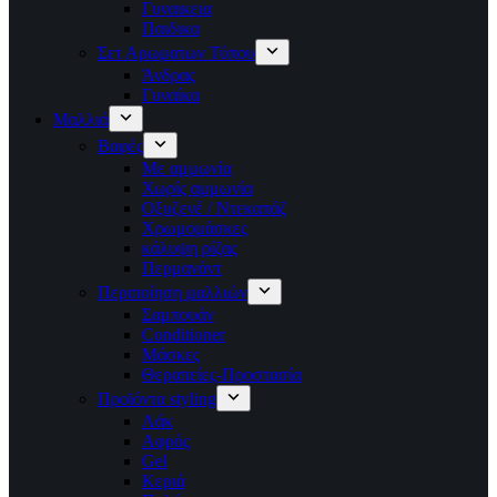
Γυναικεια
Παιδικα
Σετ Αρωματων Τύπου
Άνδρας
Γυναίκα
Μαλλιά
Βαφές
Με αμμωνία
Χωρίς αμμωνία
Οξυζενέ / Ντεκαπάζ
Χρωμομάσκες
κάλυψη ρίζας
Περμανάντ
Περιποίηση μαλλιών
Σαμπουάν
Conditioner
Μάσκες
Θεραπείες-Προστασία
Προϊόντα styling
Λάκ
Αφρός
Gel
Κεριά