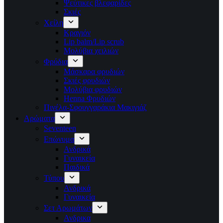
Ψεύτικες βλεφαρίδες
Σκιές
Χείλη
Κραγιόν
Lip balm/Lip scrub
Μολύβια χειλιών
Φρύδια
Μάσκαρα φρυδιών
Σκιές φρυδιών
Μολύβια φρυδιών
Henna Φρυδιών
Πινέλα-Σφουγγαράκια Μακιγιάζ
Αρώματα
Seventeen
Επώνυμα
Ανδρικά
Γυναικεία
Παιδικά
Τύπου
Ανδρικά
Γυναικεία
Σετ Αρωμάτων
Ανδρικα