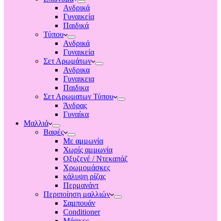
Ανδρικά
Γυναικεία
Παιδικά
Τύπου
Ανδρικά
Γυναικεία
Σετ Αρωμάτων
Ανδρικα
Γυναικεια
Παιδικα
Σετ Αρωματων Τύπου
Άνδρας
Γυναίκα
Μαλλιά
Βαφές
Με αμμωνία
Χωρίς αμμωνία
Οξυζενέ / Ντεκαπάζ
Χρωμομάσκες
κάλυψη ρίζας
Περμανάντ
Περιποίηση μαλλιών
Σαμπουάν
Conditioner
Μάσκες