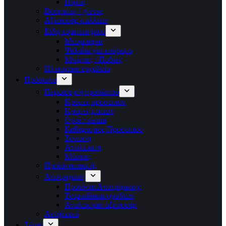
Πηλός
Βούρτσες / χτένες
Αξεσουάρ μαλλιών
Είδη κομμωτηρίου
Μπομπάρια
Ψαλίδια για κούρεμα
Μπέρτες / Ποδιές
Ηλεκτρικά εργαλεία
Πρόσωπο
Περιποίηση προσώπου
Κρέμες προσώπου
Κρέμες ματιών
Οροί / serum
Καθαρισμός Προσώπου
Τόνωση
Απολέπιση
Μάσκες
Προϊόντα ακμής
Αποτριχωση
Προϊόντα Αποτρίχωσης
Τσιμπιδάκια φρυδιών
Αναλώσιμα-αξεσουάρ
Αντηλιακά
Σώμα