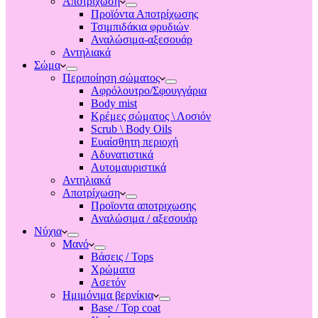
Αποτριχωση
Προϊόντα Αποτρίχωσης
Τσιμπιδάκια φρυδιών
Αναλώσιμα-αξεσουάρ
Αντηλιακά
Σώμα
Περιποίηση σώματος
Αφρόλουτρο/Σφουγγάρια
Body mist
Κρέμες σώματος \ Λοσιόν
Scrub \ Body Oils
Ευαίσθητη περιοχή
Αδυνατιστικά
Αυτομαυριστικά
Αντηλιακά
Αποτρίχωση
Προϊοντα αποτριχωσης
Αναλώσιμα / αξεσουάρ
Νύχια
Μανό
Βάσεις / Tops
Χρώματα
Ασετόν
Ημιμόνιμα βερνίκια
Base / Top coat