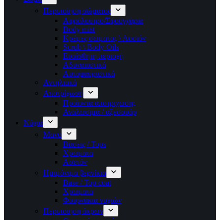
Περιποίηση σώματος
Αφρόλουτρο/Σφουγγάρια
Body mist
Κρέμες σώματος \ Λοσιόν
Scrub \ Body Oils
Ευαίσθητη περιοχή
Αδυνατιστικά
Αυτομαυριστικά
Αντηλιακά
Αποτρίχωση
Προϊοντα αποτριχωσης
Αναλώσιμα / αξεσουάρ
Νύχια
Μανό
Βάσεις / Tops
Χρώματα
Ασετόν
Ημιμόνιμα βερνίκια
Base / Top coat
Χρώματα
Φουρνάκια νυχιών
Περιποίηση άκρων