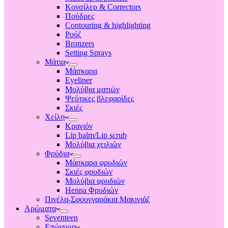
Κονσίλερ & Correctors
Πούδρες
Contouring & highlighting
Ρούζ
Bronzers
Setting Sprays
Μάτια
Μάσκαρα
Eyeliner
Μολύβια ματιών
Ψεύτικες βλεφαρίδες
Σκιές
Χείλη
Κραγιόν
Lip balm/Lip scrub
Μολύβια χειλιών
Φρύδια
Μάσκαρα φρυδιών
Σκιές φρυδιών
Μολύβια φρυδιών
Henna Φρυδιών
Πινέλα-Σφουγγαράκια Μακιγιάζ
Αρώματα
Seventeen
Επώνυμα