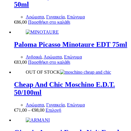
50ml
Αρώματα
,
Γυναικεία
,
Επώνυμα
€
86,00
Προσθήκη στο καλάθι
Paloma Picasso Minotaure EDT 75ml
Ανδρικά
,
Αρώματα
,
Επώνυμα
€
83,00
Προσθήκη στο καλάθι
OUT OF STOCK
Cheap And Chic Moschino E.D.T.
50/100ml
Αρώματα
,
Γυναικεία
,
Επώνυμα
Αυτό
€
71,00
–
€
98,00
Επιλογή
το
προϊόν
έχει
πολλαπλές