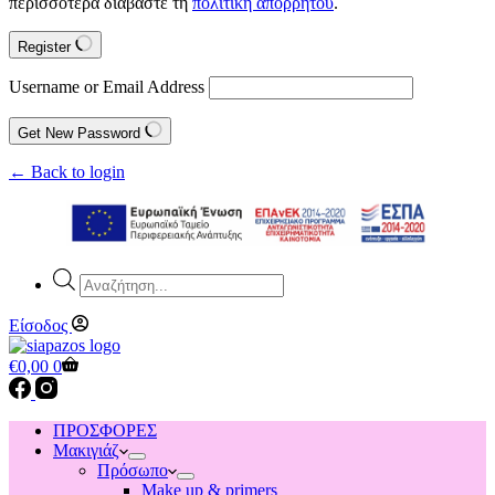
περισσότερα διαβάστε τη
πολιτική απορρήτου
.
Register
Username or Email Address
Get New Password
← Back to login
Products
search
Είσοδος
Shopping
€
0,00
0
cart
ΠΡΟΣΦΟΡΕΣ
Μακιγιάζ
Πρόσωπο
Make up & primers