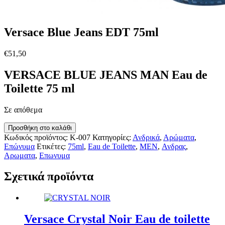
Versace Blue Jeans EDT 75ml
€
51,50
VERSACE BLUE JEANS MAN Eau de
Toilette 75 ml
Σε απόθεμα
Versace
Προσθήκη στο καλάθι
Blue
Κωδικός προϊόντος:
K-007
Κατηγορίες:
Ανδρικά
,
Αρώματα
,
Jeans
Επώνυμα
Ετικέτες:
75ml
,
Eau de Toilette
,
MEN
,
Ανδρας
,
EDT
Αρωματα
,
Επωνυμα
75ml
ποσότητα
Σχετικά προϊόντα
Versace Crystal Noir Eau de toilette