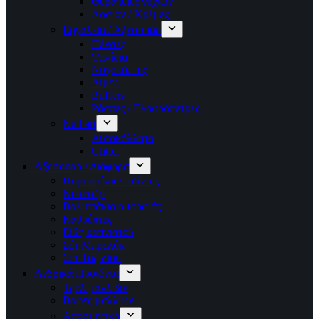
Θεραπείες νυχιών
Λοσιόν / Κρέμες
Εργαλεία / Αξεσουάρ
Πένσες
Ψαλίδια
Νυχοκόπτες
Λίμες
Buffers
Ράσπες / Ελαφρόπετρες
Nail art
Αυτοκόλλητα
Glitter
Αξεσουάρ / Διάφορα
Πορτοφόλια/Τσάντες
Νεσεσέρ
Βαλιτσάκια ομορφιάς
Καθρέπτες
Είδη καπνιστού
Σέτ Μπρελόκ
Σέτ Ταξιδίου
Ανδρικά Προιόντα
Τζέλ μαλλιών
Βαφές μαλλιών
Αποσμητικά