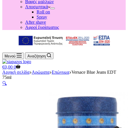
Βαφές μαλλιών
Αποσμητικά
Roll on
Spray
After shave
Αφροί ξυρίσματος
Μενού
Αναζήτηση
Shopping
€
0,00
0
cart
Αρχική σελίδα
Αρώματα
Επώνυμα
Versace Blue Jeans EDT
75ml
🔍